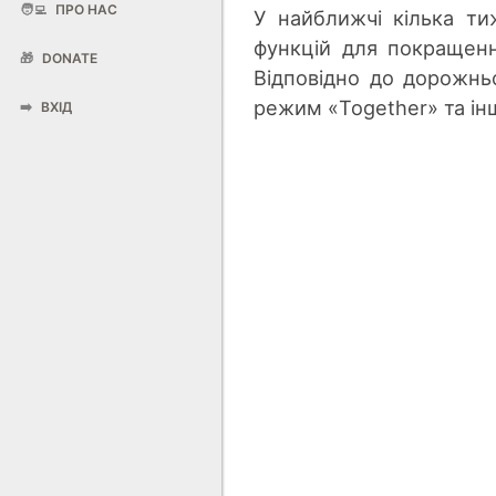
🧑‍💻
ПРО НАС
У найближчі кілька ти
функцій для покращенн
🎁
DONATE
Відповідно до дорожнь
режим «Together» та ін
➡️
ВХІД