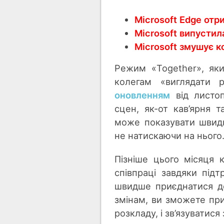
Microsoft Edge отр
Microsoft випустил
Microsoft змушує к
Режим «Together», яки
колегам «виглядати р
оновленням
від листоп
сцен, як-от кав’ярня 
може показувати швидк
не натискаючи на нього
Пізніше цього місяця 
співпраці завдяки під
швидше приєднатися до
змінам, ви зможете при
розкладу, і зв’язуватися