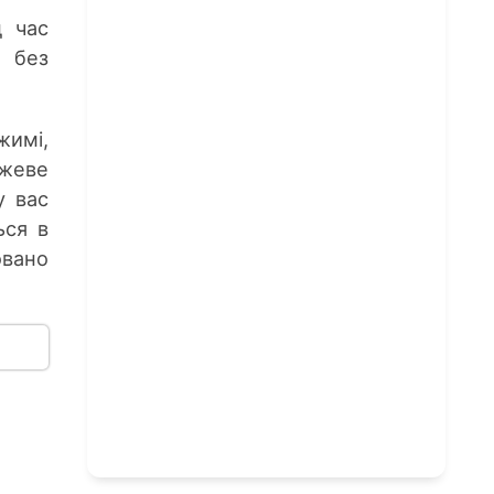
д час
 без
жимі,
ежеве
у вас
ься в
овано