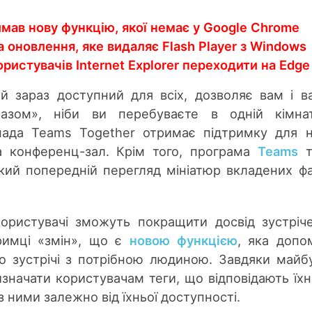
имав нову функцію, якої немає у Google Chrome
а оновлення, яке видаляє Flash Player з Windows
ористувачів Internet Explorer переходити на Edge
й зараз доступний для всіх, дозволяє вам і 
азом», ніби ви перебуваєте в одній кімнат
ада Teams Together отримає підтримку для 
та конференц-зал. Крім того, програма
Teams
т
ий попередній перегляд мініатюр вкладених фа
.
користувачі зможуть покращити досвід зустріч
тримці «змін», що є
новою функцією
, яка доп
 зустрічі з потрібною людиною. Завдяки майб
значати користувачам теги, що відповідають їх
 з ними залежно від їхньої доступності.