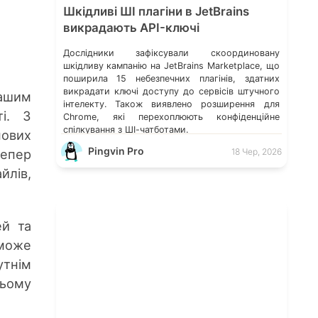
Шкідливі ШІ плагіни в JetBrains
викрадають API-ключі
Дослідники зафіксували скоординовану
шкідливу кампанію на JetBrains Marketplace, що
поширила 15 небезпечних плагінів, здатних
викрадати ключі доступу до сервісів штучного
вашим
інтелекту. Також виявлено розширення для
і. З
Chrome, які перехоплюють конфіденційне
спілкування з ШІ-чатботами.
нових
Pingvin Pro
епер
18 Чер, 2026
йлів,
ей та
оможе
утнім
ньому