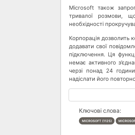
Microsoft також запро
тривалої розмови, щ
необхідності прокручува
Корпорація дозволить 
додавати свої повідомл
підключення. Ця функц
немає активного з’єдн
черзі понад 24 години
надіслати його повторно
Ключові слова:
MICROSOFT (1125)
MICROSOF