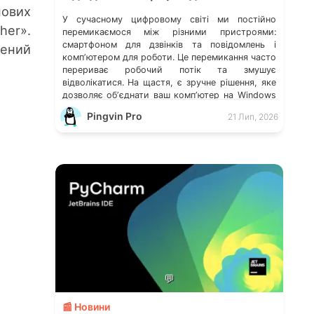
нових
У сучасному цифровому світі ми постійно
her».
перемикаємося між різними пристроями:
смартфоном для дзвінків та повідомлень і
ений
компʼютером для роботи. Це перемикання часто
перериває робочий потік та змушує
відволікатися. На щастя, є зручне рішення, яке
дозволяє обʼєднати ваш компʼютер на Windows
із мобільним пристроєм, чи то Android, чи iOS.
Pingvin Pro
21 Лип, 2026
Йдеться про застосунок Звʼязок зі смартфоном
(Phone Link) від Microsoft, що перетворює ваш
ПК на своєрідний «міст» до функцій смартфона.
💬
📰 Новини