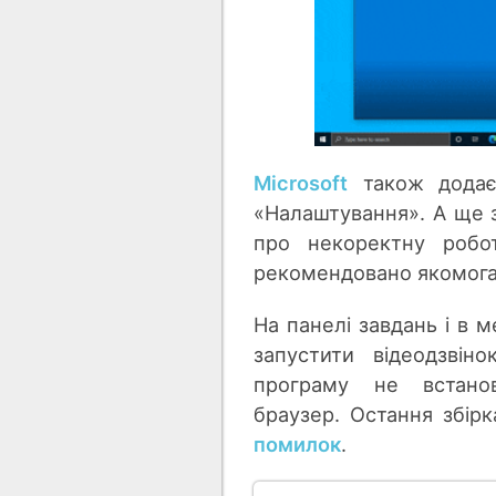
Microsoft
також додає
«Налаштування». А ще з
про некоректну робо
рекомендовано якомога
На панелі завдань і в 
запустити відеодзвін
програму не встано
браузер. Остання збірк
помилок
.