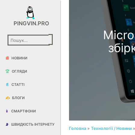
PINGVIN.PRO
Micro
збір
📰
НОВИНИ
🏆
ОГЛЯДИ
📄
СТАТТІ
✍️
БЛОГИ
📱
СМАРТФОНИ
📡
ШВИДКІСТЬ ІНТЕРНЕТУ
Головна
»
Технології / Новини
»