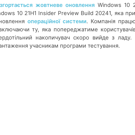
згортається жовтневе оновлення
Windows 10 2
dows 10 21H1 Insider Preview Build 20241, яка пр
оновлення
операційної системи
. Компанія прац
 включаючи ту, яка попереджатиме користувачі
ердотільний накопичувач скоро вийде з ладу.
вантаження учасникам програми тестування.