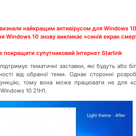
r визнали найкращим антивірусом для Windows 1
я Windows 10 знову викликає «синій екран смер
 покращити супутниковий Інтернет Starlink
підтримує тематичні заставки, які будуть або бі
ості від обраної теми. Однак сторонні розро
ункцію, тому вона може працювати не для к
 Windows 10 21H1.