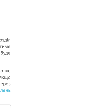
зділ
атиме
буде
воляє
якщо
ерез
влень