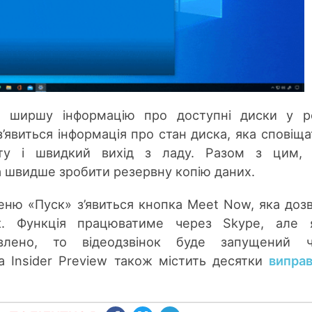
 ширшу інформацію про доступні диски у ро
’явиться інформація про стан диска, яка сповіщ
ту і швидкий вихід з ладу. Разом з цим, 
 швидше зробити резервну копію даних.
меню «Пуск» з’явиться кнопка Meet Now, яка доз
ок. Функція працюватиме через Skype, але 
влено, то відеодзвінок буде запущений ч
а Insider Preview також містить десятки
випра