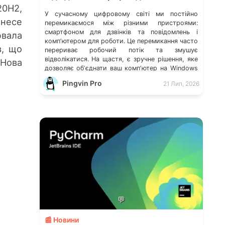
0H2,
У сучасному цифровому світі ми постійно
инесе
перемикаємося між різними пристроями:
смартфоном для дзвінків та повідомлень і
ювала
компʼютером для роботи. Це перемикання часто
в, що
перериває робочий потік та змушує
відволікатися. На щастя, є зручне рішення, яке
 Нова
дозволяє обʼєднати ваш компʼютер на Windows
із мобільним пристроєм, чи то Android, чи iOS.
Pingvin Pro
21 Лип, 2026
Йдеться про застосунок Звʼязок зі смартфоном
(Phone Link) від Microsoft, що перетворює ваш
ПК на своєрідний «міст» до функцій смартфона.
💬
📰 Новини