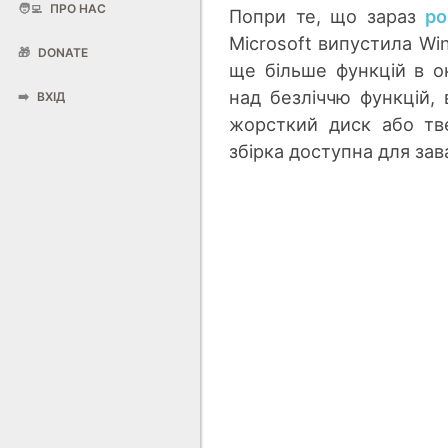
🧑‍💻
ПРО НАС
Попри те, що зараз
ро
Microsoft випустила Win
🎁
DONATE
ще більше функцій в 
над безліччю функцій,
➡️
ВХІД
жорсткий диск або тв
збірка доступна для за