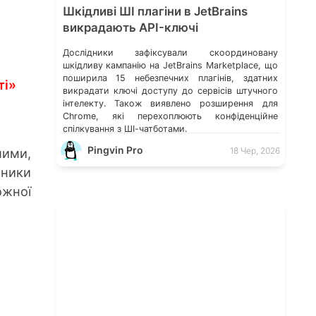
Шкідливі ШІ плагіни в JetBrains
викрадають API-ключі
Дослідники зафіксували скоординовану
0
шкідливу кампанію на JetBrains Marketplace, що
поширила 15 небезпечних плагінів, здатних
ті»
викрадати ключі доступу до сервісів штучного
інтелекту. Також виявлено розширення для
Chrome, які перехоплюють конфіденційне
спілкування з ШІ-чатботами.
Pingvin Pro
лими,
18 Чер, 2026
бники
ожної