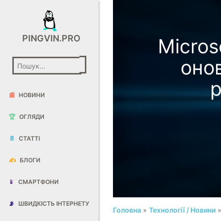
PINGVIN.PRO
Micros
оно
р
📰
НОВИНИ
🏆
ОГЛЯДИ
📄
СТАТТІ
✍️
БЛОГИ
📱
СМАРТФОНИ
📡
ШВИДКІСТЬ ІНТЕРНЕТУ
Головна
»
Технології / Новини
»