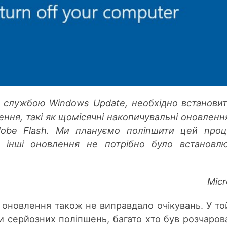
 службою Windows Update, необхідно встановит
ння, такі як щомісячні накопичувальні оновленн
obe Flash. Ми плануємо поліпшити цей проц
б інші оновлення не потрібно було встановл
Micr
 оновлення також не виправдало очікувань. У то
ли серйозних поліпшень, багато хто був розчаров