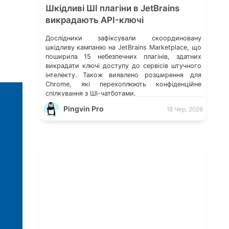
Шкідливі ШІ плагіни в JetBrains
викрадають API-ключі
Дослідники зафіксували скоординовану
шкідливу кампанію на JetBrains Marketplace, що
поширила 15 небезпечних плагінів, здатних
викрадати ключі доступу до сервісів штучного
інтелекту. Також виявлено розширення для
Chrome, які перехоплюють конфіденційне
спілкування з ШІ-чатботами.
Pingvin Pro
18 Чер, 2026