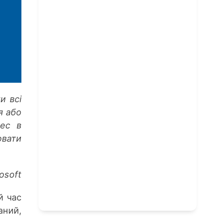
и всі
я або
ес в
ювати
osoft
й час
аний,