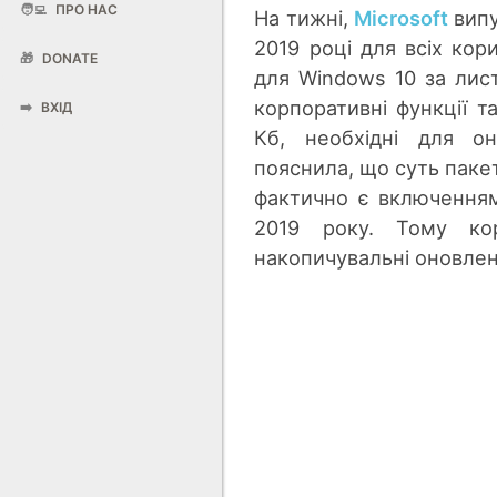
🧑‍💻
ПРО НАС
На тижні,
Microsoft
випу
2019 році для всіх кори
🎁
DONATE
для Windows 10 за лис
корпоративні функції т
➡️
ВХІД
Кб, необхідні для он
пояснила, що суть паке
фактично є включенням
2019 року. Тому кор
накопичувальні оновлен