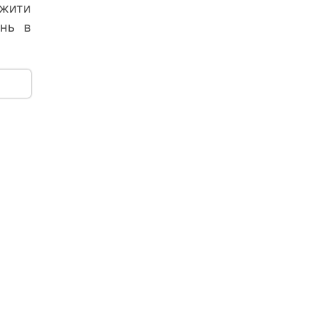
ажити
ень в