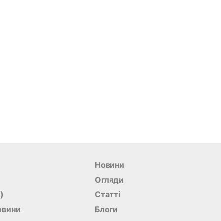
Новини
Огляди
r)
Статті
овини
Блоги