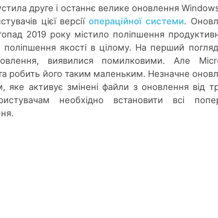
стила друге і останнє велике оновлення Windows
стувачів цієї версії
операційної системи
. Онов
топад 2019 року містило поліпшення продуктивн
а поліпшення якості в цілому. На перший погляд
овлення, виявилися помилковими. Але Micro
та робить його таким маленьким. Незначне онов
, яке активує змінені файли з оновлення від т
истувачам необхідно встановити всі попер
ня.