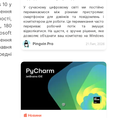
 10 у
У сучасному цифровому світі ми постійно
лення
перемикаємося між різними пристроями:
смартфоном для дзвінків та повідомлень і
ості,
компʼютером для роботи. Це перемикання часто
, 180
перериває робочий потік та змушує
відволікатися. На щастя, є зручне рішення, яке
soft
дозволяє обʼєднати ваш компʼютер на Windows
лення
із мобільним пристроєм, чи то Android, чи iOS.
Pingvin Pro
21 Лип, 2026
Йдеться про застосунок Звʼязок зі смартфоном
равня
(Phone Link) від Microsoft, що перетворює ваш
едні
ПК на своєрідний «міст» до функцій смартфона.
💬
📰 Новини