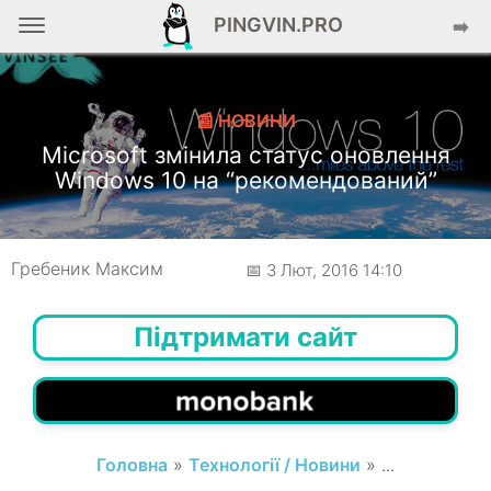
PINGVIN.PRO
➡️
📰 НОВИНИ
Microsoft змінила статус оновлення
Windows 10 на “рекомендований”
Гребеник Максим
📅 3 Лют, 2016 14:10
Підтримати сайт
Головна
»
Технології / Новини
» ...