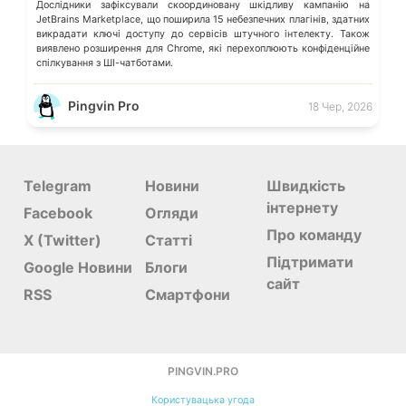
Дослідники зафіксували скоординовану шкідливу кампанію на
JetBrains Marketplace, що поширила 15 небезпечних плагінів, здатних
викрадати ключі доступу до сервісів штучного інтелекту. Також
виявлено розширення для Chrome, які перехоплюють конфіденційне
спілкування з ШІ-чатботами.
Pingvin Pro
18 Чер, 2026
Telegram
Новини
Швидкість
інтернету
Facebook
Огляди
Про команду
X (Twitter)
Статті
Підтримати
Google Новини
Блоги
сайт
RSS
Смартфони
PINGVIN.PRO
Користувацька угода