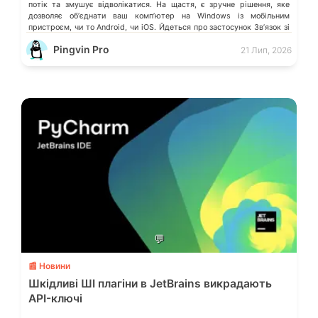
потік та змушує відволікатися. На щастя, є зручне рішення, яке
дозволяє обʼєднати ваш компʼютер на Windows із мобільним
пристроєм, чи то Android, чи iOS. Йдеться про застосунок Звʼязок зі
смартфоном (Phone Link) від Microsoft, що перетворює ваш ПК на
Pingvin Pro
21 Лип, 2026
своєрідний «міст» до функцій смартфона.
💬
📰 Новини
Шкідливі ШІ плагіни в JetBrains викрадають
API-ключі