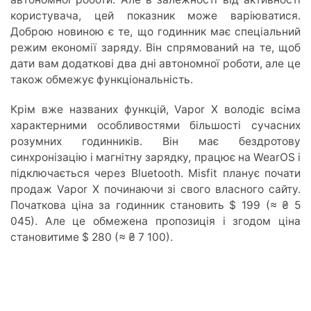
користувача, цей показник може варіюватися.
Доброю новиною є те, що годинник має спеціальний
режим економії заряду. Він спрямований на те, щоб
дати вам додаткові два дні автономної роботи, але це
також обмежує функціональність.
Крім вже названих функцій, Vapor X володіє всіма
характерними особливостями більшості сучасних
розумних годинників. Він має бездротову
синхронізацію і магнітну зарядку, працює на WearOS і
підключається через Bluetooth. Misfit планує почати
продаж Vapor X починаючи зі свого власного сайту.
Початкова ціна за годинник становить $ 199 (≈ ₴ 5
045). Але це обмежена пропозиція і згодом ціна
становитиме $ 280 (≈ ₴ 7 100).