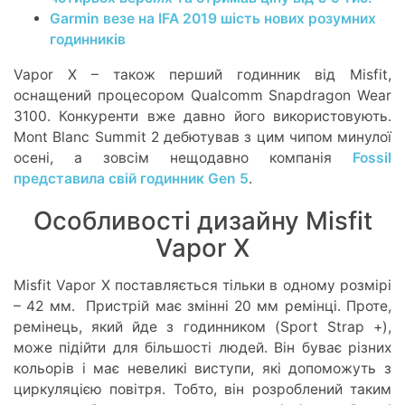
Garmin везе на IFA 2019 шість нових розумних
годинників
Vapor X – також перший годинник від Misfit,
оснащений процесором Qualcomm Snapdragon Wear
3100. Конкуренти вже давно його використовують.
Mont Blanc Summit 2 дебютував з цим чипом минулої
осені, а зовсім нещодавно компанія
Fossil
представила свій годинник Gen 5
.
Особливості дизайну Misfit
Vapor X
Misfit Vapor X поставляється тільки в одному розмірі
– 42 мм. Пристрій має змінні 20 мм ремінці. Проте,
ремінець, який йде з годинником (Sport Strap +),
може підійти для більшості людей. Він буває різних
кольорів і має невеликі виступи, які допоможуть з
циркуляцією повітря. Тобто, він розроблений таким