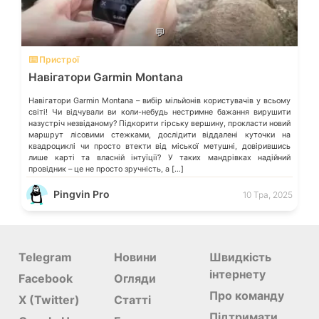
💬
⌨️ Пристрої
Навігатори Garmin Montana
Навігатори Garmin Montana – вибір мільйонів користувачів у всьому
світі! Чи відчували ви коли-небудь нестримне бажання вирушити
назустріч незвіданому? Підкорити гірську вершину, прокласти новий
маршрут лісовими стежками, дослідити віддалені куточки на
квадроциклі чи просто втекти від міської метушні, довірившись
лише карті та власній інтуїції? У таких мандрівках надійний
провідник – це не просто зручність, а […]
Pingvin Pro
10 Тра, 2025
Telegram
Новини
Швидкість
інтернету
Facebook
Огляди
Про команду
X (Twitter)
Статті
Підтримати