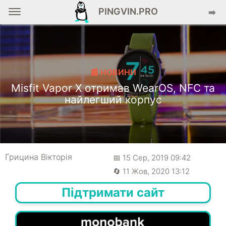
PINGVIN.PRO
➡️
📰 НОВИНИ
Misfit Vapor X отримав WearOS, NFC та
найлегший корпус
Грицина Вікторія
📅 15 Сер, 2019 09:42
🔄 11 Жов, 2020 13:12
Підтримати сайт