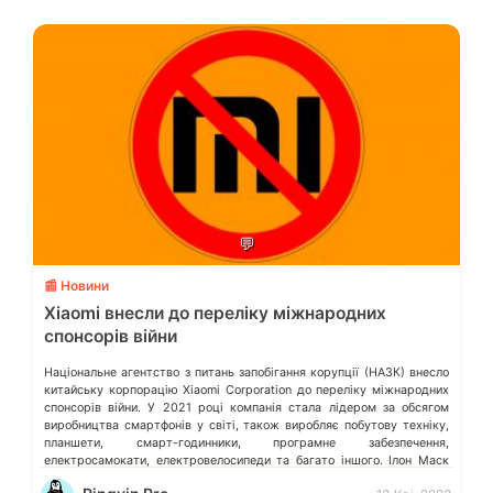
💬
📰 Новини
Xiaomi внесли до переліку міжнародних
спонсорів війни
Національне агентство з питань запобігання корупції (НАЗК) внесло
китайську корпорацію Xiaomi Corporation до переліку міжнародних
спонсорів війни. У 2021 році компанія стала лідером за обсягом
виробництва смартфонів у світі, також виробляє побутову техніку,
планшети, смарт-годинники, програмне забезпечення,
електросамокати, електровелосипеди та багато іншого. Ілон Маск
відмовився видаляти твіт мєдвєдєва про «зникнення України»