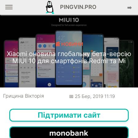
PINGVIN.PRO
➡️
📰 НОВИНИ
Xiaomi оновила глобальну бета-версію
MIUI 10 для смартфонів Redmi та Mi
Грицина Вікторія
📅 25 Бер, 2019 11:19
Підтримати сайт