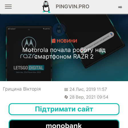
PINGVIN.PRO
➡️
📰 НОВИНИ
Motorola почала роботу над
смартфоном RAZR 2
Грицина Вікторія
📅 24 Лис, 2019 11:57
🔄 28 Вер, 2021 09:54
Підтримати сайт