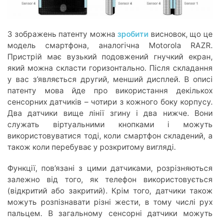
З зображень патенту можна
зробити
висновок, що це
модель смартфона, аналогічна Motorola RAZR.
Пристрій має вузький подовжений гнучкий екран,
який можна скласти горизонтально. Після складання
у вас з’являється другий, менший дисплей. В описі
патенту мова йде про використання декількох
сенсорних датчиків – чотири з кожного боку корпусу.
Два датчики вище лінії згину і два нижче. Вони
служать віртуальними кнопками і можуть
використовуватися тоді, коли смартфон складений, а
також коли перебуває у розкритому вигляді.
Функції, пов’язані з цими датчиками, розрізняються
залежно від того, як телефон використовується
(відкритий або закритий). Крім того, датчики також
можуть розпізнавати різні жести, в тому числі рух
пальцем. В загальному сенсорні датчики можуть