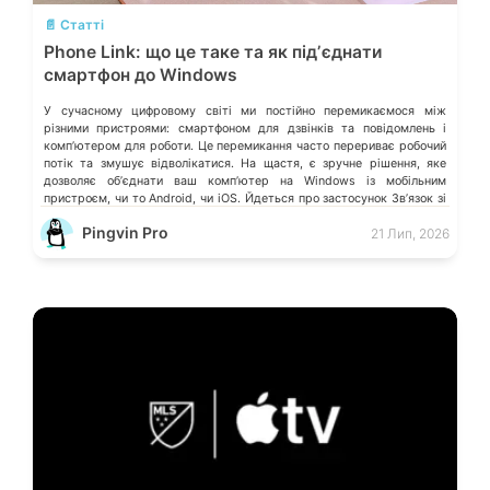
📄 Статті
Phone Link: що це таке та як підʼєднати
смартфон до Windows
У сучасному цифровому світі ми постійно перемикаємося між
різними пристроями: смартфоном для дзвінків та повідомлень і
компʼютером для роботи. Це перемикання часто перериває робочий
потік та змушує відволікатися. На щастя, є зручне рішення, яке
дозволяє обʼєднати ваш компʼютер на Windows із мобільним
пристроєм, чи то Android, чи iOS. Йдеться про застосунок Звʼязок зі
смартфоном (Phone Link) від Microsoft, що перетворює ваш ПК на
Pingvin Pro
21 Лип, 2026
своєрідний «міст» до функцій смартфона.