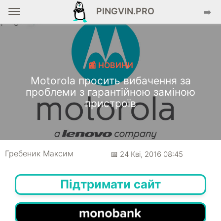
PINGVIN.PRO
➡️
📰 НОВИНИ
Motorola просить вибачення за
проблеми з гарантійною заміною
пристроїв
Гребеник Максим
📅 24 Кві, 2016 08:45
Підтримати сайт