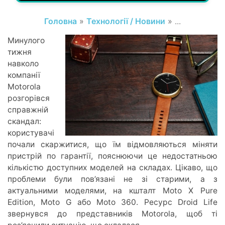
Головна
»
Технології / Новини
» ...
Минулого
тижня
навколо
компанії
Motorola
розгорівся
справжній
скандал:
користувачі
почали скаржитися, що їм відмовляються міняти
пристрій по гарантії, пояснюючи це недостатньою
кількістю доступних моделей на складах. Цікаво, що
проблеми були пов’язані не зі старими, а з
актуальними моделями, на кшталт Moto X Pure
Edition, Moto G або Moto 360. Ресурс Droid Life
звернувся до представників Motorola, щоб ті