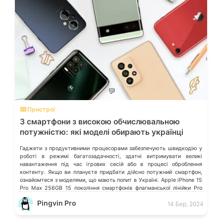
💬
⌨️ Пристрої
3 смартфони з високою обчислювальною
потужністю: які моделі обирають українці
Гаджети з продуктивними процесорами забезпечують швидкодію у
роботі в режимі багатозадачності, здатні витримувати великі
навантаження під час ігрових сесій або в процесі оброблення
контенту. Якщо ви плануєте придбати дійсно потужний смартфон,
ознайомтеся з моделями, що мають попит в Україні. Apple iPhone 15
Pro Max 256GB 15 покоління смартфонів флагманської лінійки Pro
Max віднині має титанову […]
Pingvin Pro
14 Бер, 2024