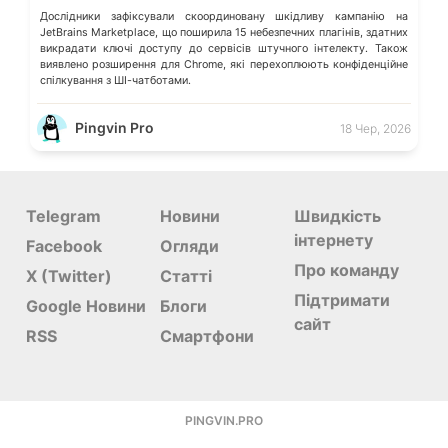
Дослідники зафіксували скоординовану шкідливу кампанію на
JetBrains Marketplace, що поширила 15 небезпечних плагінів, здатних
викрадати ключі доступу до сервісів штучного інтелекту. Також
виявлено розширення для Chrome, які перехоплюють конфіденційне
спілкування з ШІ-чатботами.
Pingvin Pro
18 Чер, 2026
Telegram
Новини
Швидкість
інтернету
Facebook
Огляди
Про команду
X (Twitter)
Статті
Підтримати
Google Новини
Блоги
сайт
RSS
Смартфони
PINGVIN.PRO