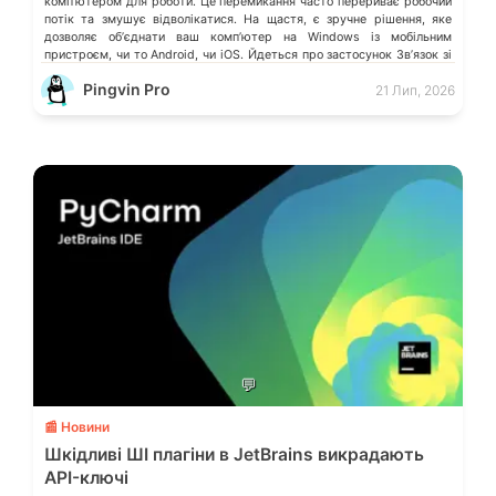
компʼютером для роботи. Це перемикання часто перериває робочий
потік та змушує відволікатися. На щастя, є зручне рішення, яке
дозволяє обʼєднати ваш компʼютер на Windows із мобільним
пристроєм, чи то Android, чи iOS. Йдеться про застосунок Звʼязок зі
смартфоном (Phone Link) від Microsoft, що перетворює ваш ПК на
Pingvin Pro
21 Лип, 2026
своєрідний «міст» до функцій смартфона.
💬
📰 Новини
Шкідливі ШІ плагіни в JetBrains викрадають
API-ключі