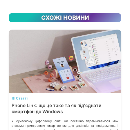
СХОЖІ НОВИНИ
💬
📄 Статті
Phone Link: що це таке та як підʼєднати
смартфон до Windows
У сучасному цифровому світі ми постійно перемикаємося між
різними пристроями: смартфоном для дзвінків та повідомлень і