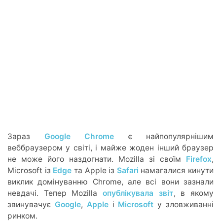
Зараз
Google Chrome
є найпопулярнішим
веббраузером у світі, і майже жоден інший браузер
не може його наздогнати. Mozilla зі своїм
Firefox
,
Microsoft із
Edge
та Apple із
Safari
намагалися кинути
виклик домінуванню Chrome, але всі вони зазнали
невдачі. Тепер Mozilla
опублікувала звіт
, в якому
звинувачує
Google
,
Apple
і
Microsoft
у зловживанні
ринком.