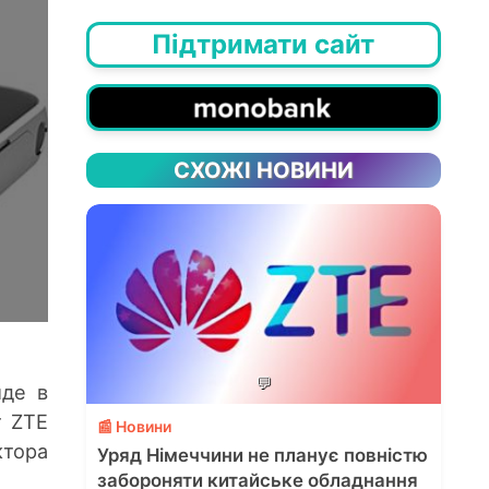
Підтримати сайт
СХОЖІ НОВИНИ
💬
йде в
т ZTE
📰 Новини
ктора
Уряд Німеччини не планує повністю
забороняти китайське обладнання