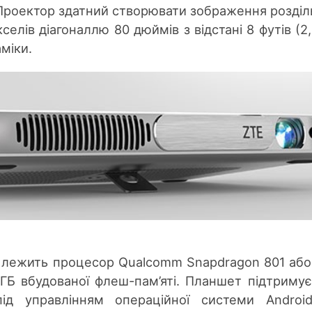
 Проектор здатний створювати зображення розді
селів діагоналлю 80 дюймів з відстані 8 футів (2,
аміки.
s лежить процесор Qualcomm Snapdragon 801 або
 ГБ вбудованої флеш-пам’яті. Планшет підтримує
ід управлінням операційної системи Androi