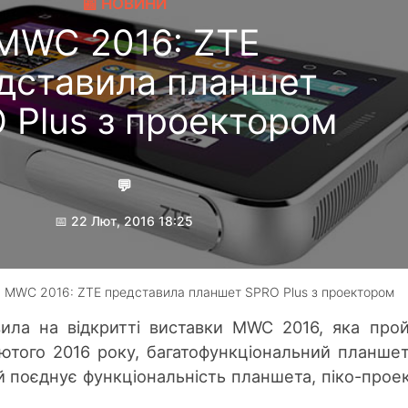
📰 НОВИНИ
MWC 2016: ZTE
дставила планшет
 Plus з проектором
💬
📅 22 Лют, 2016 18:25
Гребеник Максим
 MWC 2016: ZTE представила планшет SPRO Plus з проектором
ила на відкритті виставки MWC 2016, яка про
лютого 2016 року, багатофункціональний планше
й поєднує функціональність планшета, піко-прое