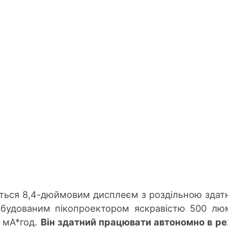
ться 8,4-дюймовим дисплеєм з роздільною здат
 вбудованим пікопроектором яскравістю 500 лю
 мА*год.
Він здатний працювати автономно в р