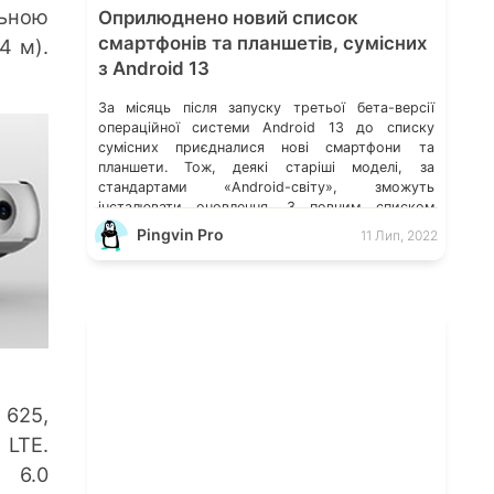
льною
Оприлюднено новий список
смартфонів та планшетів, сумісних
4 м).
з Android 13
За місяць після запуску третьої бета-версії
операційної системи Android 13 до списку
сумісних приєдналися нові смартфони та
планшети. Тож, деякі старіші моделі, за
стандартами «Android-світу», зможуть
інсталювати оновлення. З повним списком
можна ознайомитися в цій статті. До запуску
Pingvin Pro
11 Лип, 2022
стабільної версії Android 13 залишилося два
місяці. Компанія Google працює над тим, щоб
все було вчасно готово. […]
 625,
 LTE.
d 6.0