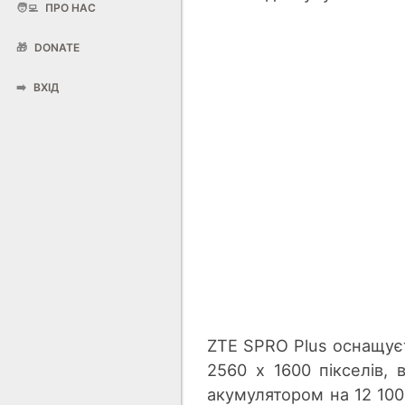
🧑‍💻
ПРО НАС
🎁
DONATE
➡️
ВХІД
ZTE SPRO Plus оснащує
2560 х 1600 пікселів,
акумулятором на 12 100