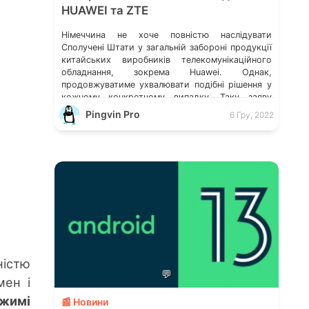
HUAWEI та ZTE
Німеччина не хоче повністю наслідувати
Сполучені Штати у загальній забороні продукції
китайських виробників телекомунікаційного
обладнання, зокрема Huawei. Однак,
продовжуватиме ухвалювати подібні рішення у
кожному конкретному випадку. Таку заяву
зробив представник Міністерства економіки. На
Pingvin Pro
6 Гру, 2022
московії величезний попит на вживане
серверне обладнання російські смартфони
можливо працюватимуть на HarmonyOS
Відносини Берліна з Пекіном стали об’єктом
пильної уваги після […]
ністю
💬
мен і
ежимі
📰 Новини