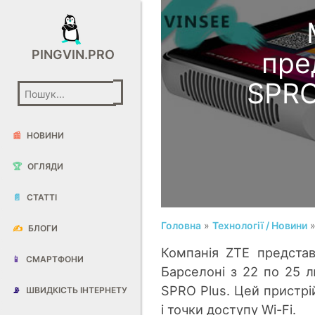
пре
PINGVIN.PRO
SPRO
📰
НОВИНИ
🏆
ОГЛЯДИ
📄
СТАТТІ
Головна
»
Технології / Новини
»
✍️
БЛОГИ
Компанія ZTE представ
📱
СМАРТФОНИ
Барселоні з 22 по 25 
SPRO Plus. Цей пристрі
📡
ШВИДКІСТЬ ІНТЕРНЕТУ
і точки доступу Wi-Fi.