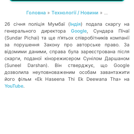
Головна
»
Технології / Новини
» ...
26 січня поліція Мумбаї (
Індія
) подала скаргу на
генерального директора
Google
, Сундара Пічаї
(Sundar Pichai) та ще п’ятьох співробітників компанії
за порушення Закону про авторське право. За
відомими даними, справа була зареєстрована після
скарги, поданої кінорежисером Сунілом Даршаном
(Suneel Darshan). Він стверджує, що Google
дозволила неуповноваженим особам завантажити
його фільм «Ek Haseena Thi Ek Deewana Tha» на
YouTube
.