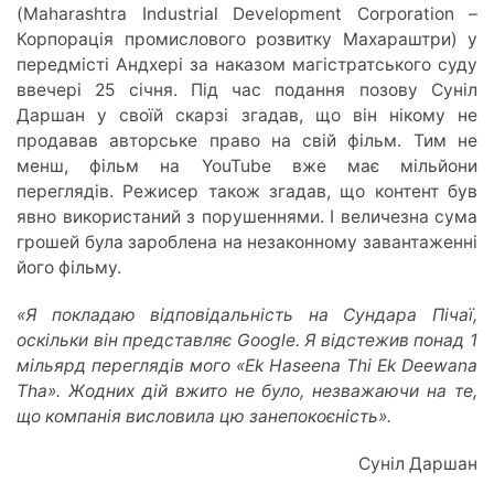
(Maharashtra Industrial Development Corporation –
Корпорація промислового розвитку Махараштри) у
передмісті Андхері за наказом магістратського суду
ввечері 25 січня. Під час подання позову Суніл
Даршан у своїй скарзі згадав, що він нікому не
продавав авторське право на свій фільм. Тим не
менш, фільм на YouTube вже має мільйони
переглядів. Режисер також згадав, що контент був
явно використаний з порушеннями. І величезна сума
грошей була зароблена на незаконному завантаженні
його фільму.
«Я покладаю відповідальність на Сундара Пічаї,
оскільки він представляє Google. Я відстежив понад 1
мільярд переглядів мого «Ek Haseena Thi Ek Deewana
Tha». Жодних дій вжито не було, незважаючи на те,
що компанія висловила цю занепокоєність».
Суніл Даршан