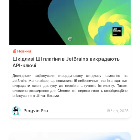
💬
📰 Новини
Шкідливі ШІ плагіни в JetBrains викрадають
API-ключі
Дослідники зафіксували скоординовану шкідливу кампанію на
JetBrains Marketplace, що поширила 15 небезпечних плагінів, здатних
викрадати ключі доступу до сервісів штучного інтелекту. Також
виявлено розширення для Chrome, які перехоплюють конфіденційне
спілкування з ШІ-чатботами.
Pingvin Pro
18 Чер, 2026