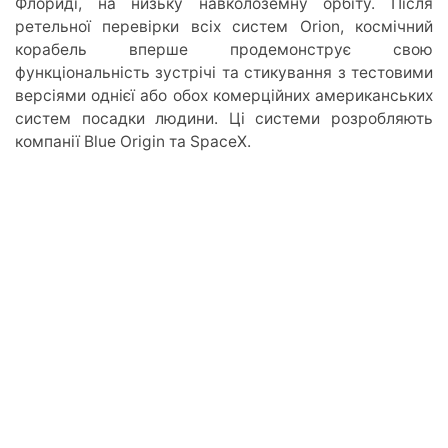
Флориді, на низьку навколоземну орбіту. Після
ретельної перевірки всіх систем Orion, космічний
корабель вперше продемонструє свою
функціональність зустрічі та стикування з тестовими
версіями однієї або обох комерційних американських
систем посадки людини. Ці системи розробляють
компанії Blue Origin та SpaceX.