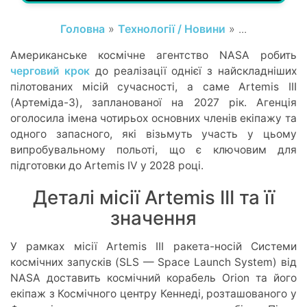
Головна
»
Технології / Новини
» ...
Американське космічне агентство NASA робить
черговий крок
до реалізації однієї з найскладніших
пілотованих місій сучасності, а саме Artemis III
(Артеміда-3), запланованої на 2027 рік. Агенція
оголосила імена чотирьох основних членів екіпажу та
одного запасного, які візьмуть участь у цьому
випробувальному польоті, що є ключовим для
підготовки до Artemis IV у 2028 році.
Деталі місії Artemis III та її
значення
У рамках місії Artemis III ракета-носій Системи
космічних запусків (SLS — Space Launch System) від
NASA доставить космічний корабель Orion та його
екіпаж з Космічного центру Кеннеді, розташованого у