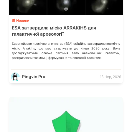
💬
📰 Новини
ESA затвердила місію ARRAKIHS для
галактичної археології
Європейське космічне агентство (ESA) офіційно затвердило космічну
місію Arrakihs, що має стартувати до кінця 2030 року. Вона
досліджуватиме слабке світіння гало навколишніх галактик,
розкриваючи таємниці формування та еволюції галактик.
Pingvin Pro
13 Чер, 2026