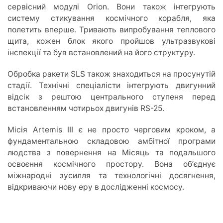
сервісний модулі Orion. Вони також інтегрують
систему стикування космічного корабля, яка
полетить вперше. Тривають випробування теплового
щита, кожен блок якого пройшов ультразвукові
інспекції та був встановлений на його структуру.
Обробка ракети SLS також знаходиться на просунутій
стадії. Технічні спеціалісти інтегрують двигунний
відсік з рештою центрального ступеня перед
встановленням чотирьох двигунів RS-25.
Місія Artemis III є не просто черговим кроком, а
фундаментальною складовою амбітної програми
людства з повернення на Місяць та подальшого
освоєння космічного простору. Вона обʼєднує
міжнародні зусилля та технологічні досягнення,
відкриваючи нову еру в дослідженні космосу.