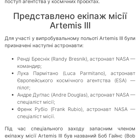
поступ агентства у космічних проєктах.
Представлено екіпаж місії
Artemis III
Для участі у випробувальному польоті Artemis III були
призначені наступні астронавти:
Ренді Бреснік (Randy Bresnik), астронавт NASA —
командир;
Лука Пармітано (Luca Parmitano), астронавт
Європейського космічного агентства (ESA) —
пілот;
Андре Дуґлас (Andre Douglas), астронавт NASA —
спеціаліст місії;
Френк Рубіо (Frank Rubio), астронавт NASA —
спеціаліст місії.
Під час спеціального заходу запасним членом
екіпажу місії Artemis III був названий Боб Гайнс (Bob