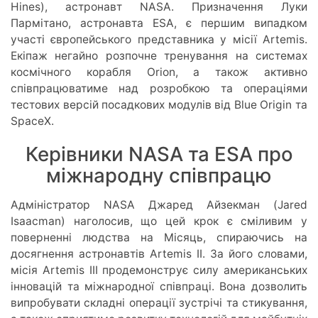
Hines), астронавт NASA. Призначення Луки
Пармітано, астронавта ESA, є першим випадком
участі європейського представника у місії Artemis.
Екіпаж негайно розпочне тренування на системах
космічного корабля Orion, а також активно
співпрацюватиме над розробкою та операціями
тестових версій посадкових модулів від Blue Origin та
SpaceX.
Керівники NASA та ESA про
міжнародну співпрацю
Адміністратор NASA Джаред Айзекман (Jared
Isaacman) наголосив, що цей крок є сміливим у
поверненні людства на Місяць, спираючись на
досягнення астронавтів Artemis II. За його словами,
місія Artemis III продемонструє силу американських
інновацій та міжнародної співпраці. Вона дозволить
випробувати складні операції зустрічі та стикування,