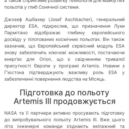
а також сприятиме розвитку технологій для майбутніх
польотів у глиб Сонячної системи.
Джозеф Ашбахер (Josef Aschbacher), генеральний
директор ESA, підкреслив, що призначення Луки
Пармітано відображає глибину європейського
досвіду у пілотованих космічних польотах. Він також
зазначив, що Європейський сервісний модуль ESA
знову забезпечить ключові можливості, постачаючи
енергію для Orion, що є свідченням тривалої
присутності Європи у програмі Artemis. Новини з
Гʼюстона підтверджують важливу роль ESA у
забезпеченні повернення людства на Місяць.
Підготовка до польоту
Artemis III продовжується
NASA та її партнери активно просувають підготовку
до випробувального польоту Artemis III. Вже цього
літа інженерні команди зʼєднають екіпажний та