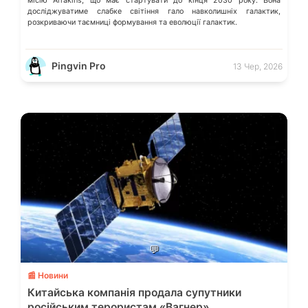
місію Arrakihs, що має стартувати до кінця 2030 року. Вона
досліджуватиме слабке світіння гало навколишніх галактик,
розкриваючи таємниці формування та еволюції галактик.
Pingvin Pro
13 Чер, 2026
💬
📰 Новини
Китайська компанія продала супутники
російським терористам «Вагнер»