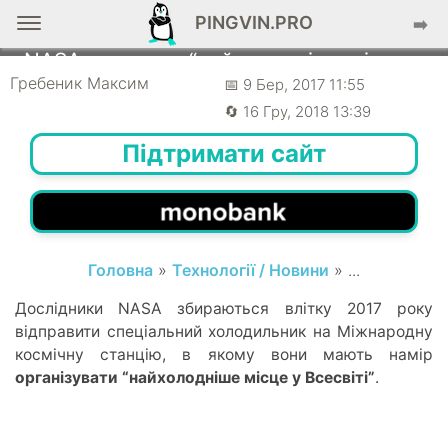
PINGVIN.PRO
➡️
📰 НОВИНИ
NASA створить “найхолодніше місце у
Всесвіті” на МКС
Гребеник Максим
📅 9 Бер, 2017 11:55
🔄 16 Гру, 2018 13:39
Підтримати сайт
Головна
»
Технології / Новини
» ...
Дослідники NASA збираються влітку 2017 року
відправити спеціальний холодильник на Міжнародну
космічну станцію, в якому вони мають намір
організувати “найхолодніше місце у Всесвіті”
.