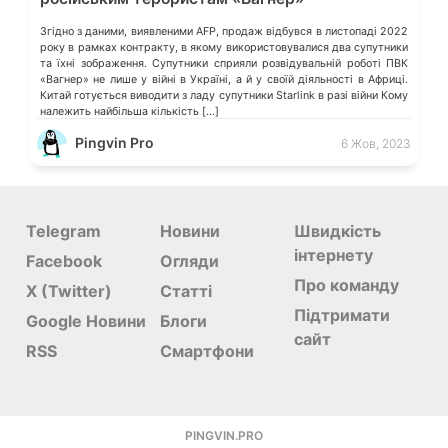
Згідно з даними, виявленими AFP, продаж відбувся в листопаді 2022
року в рамках контракту, в якому використовувалися два супутники
та їхні зображення. Супутники сприяли розвідувальній роботі ПВК
«Вагнер» не лише у війні в Україні, а й у своїй діяльності в Африці.
Китай готується виводити з ладу супутники Starlink в разі війни Кому
належить найбільша кількість […]
Pingvin Pro
6 Жов, 2023
Telegram
Новини
Швидкість
інтернету
Facebook
Огляди
Про команду
X (Twitter)
Статті
Підтримати
Google Новини
Блоги
сайт
RSS
Смартфони
PINGVIN.PRO