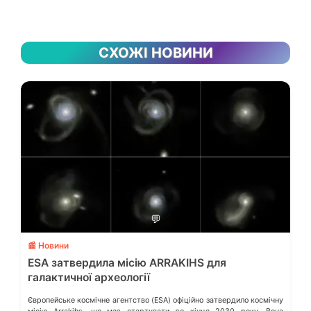
СХОЖІ НОВИНИ
💬
📰 Новини
ESA затвердила місію ARRAKIHS для
галактичної археології
Європейське космічне агентство (ESA) офіційно затвердило космічну