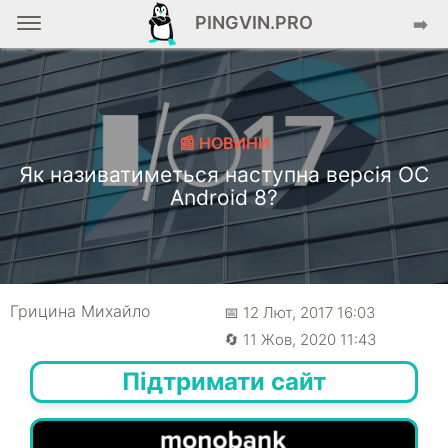
PINGVIN.PRO
➡️
📰 НОВИНИ
Як називатиметься наступна версія ОС
Android 8?
Грицина Михайло
📅 12 Лют, 2017 16:03
🔄 11 Жов, 2020 11:43
Підтримати сайт