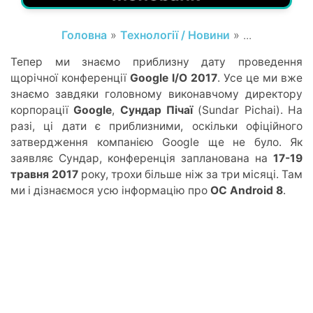
Головна
»
Технології / Новини
» ...
Тепер ми знаємо приблизну дату проведення
щорічної конференції
Google I/O 2017
. Усе це ми вже
знаємо завдяки головному виконавчому директору
корпорації
Google
,
Сундар Пічаї
(Sundar Pichai). На
разі, ці дати є приблизними, оскільки офіційного
затвердження компанією Google ще не було. Як
заявляє Сундар, конференція запланована на
17-19
травня 2017
року, трохи більше ніж за три місяці. Там
ми і дізнаємося усю інформацію про
ОС Android 8
.