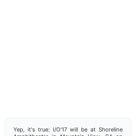
Yep, it's true: I/O'17 will be at Shoreline