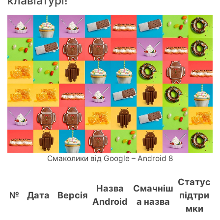
клавіатурі!
Смаколики від Google – Android 8
Статус
Назва
Смачніш
№
Дата
Версія
підтри
Android
а назва
мки