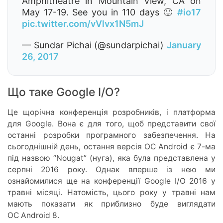
Amphitheatre in Mountain View, CA on
May 17-19. See you in 110 days 🙂
#io17
pic.twitter.com/vVlvx1N5mJ
— Sundar Pichai (@sundarpichai)
January
26, 2017
Що таке Google I/O?
Це щорічна конференція розробників, і платформа
для Google. Вона є для того, щоб представити свої
останні розробки програмного забезпечення. На
сьогоднішній день, остання версія ОС Android є 7-ма
під назвою “Nougat” (нуга), яка була представлена у
серпні 2016 року. Однак вперше із нею ми
ознайомилися ще на конференції Google I/O 2016 у
травні місяці. Натомість, цього року у травні нам
мають показати як приблизно буде виглядати
ОС Android 8.