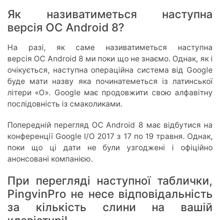
Як називатиметься наступна
версія ОС Android 8?
На разі, як саме називатиметься наступна
версія ОС Android 8 ми поки що не знаємо. Однак, як і
очікується, наступна операційна система від Google
буде мати назву яка починатеметься із латинської
літери «O». Google має продовжити свою алфавітну
послідовність із смаколиками.
Попередній перегляд ОС Android 8 має відбутися на
конференції Google I/O 2017 з 17 по 19 травня. Однак,
поки що ці дати не були узгоджені і офіційно
анонсовані компанією.
При перегляді наступної таблички,
PingvinPro не несе відповідальність
за кількість слини на вашій