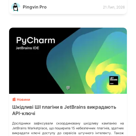
смартфоном (Phone Link) від Microsoft, що перетворює ваш ПК на
Pingvin Pro
21 Лип, 2026
своєрідний «міст» до функцій смартфона.
💬
📰 Новини
Шкідливі ШІ плагіни в JetBrains викрадають
API-ключі
Дослідники зафіксували скоординовану шкідливу кампанію на
JetBrains Marketplace, що поширила 15 небезпечних плагінів, здатних
викрадати ключі доступу до сервісів штучного інтелекту. Також