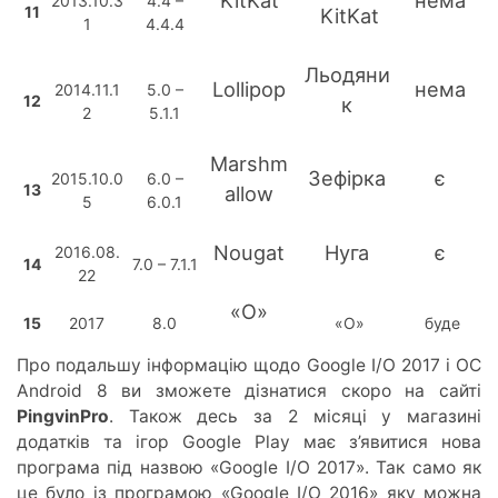
2013.10.3
4.4 –
11
KitKat
1
4.4.4
Льодяни
Lollipop
нема
2014.11.1
5.0 –
12
к
2
5.1.1
Marshm
Зефірка
є
2015.10.0
6.0 –
13
allow
5
6.0.1
Nougat
Нуга
є
2016.08.
14
7.0 – 7.1.1
22
«O»
15
2017
8.0
«O»
буде
Про подальшу інформацію щодо Google I/O 2017 і ОС
Android 8 ви зможете дізнатися скоро на сайті
PingvinPro
. Також десь за 2 місяці у магазині
додатків та ігор Google Play має з’явитися нова
програма під назвою «Google I/O 2017». Так само як
це було із програмою «Google I/O 2016» яку можна