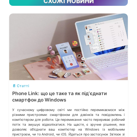
СХОЖІ НОВИНИ
💬
📄 Статті
Phone Link: що це таке та як підʼєднати
смартфон до Windows
У сучасному цифровому світі ми постійно перемикаємося між
різними пристроями: смартфоном для дзвінків та повідомлень і
компʼютером для роботи. Це перемикання часто перериває робочий
потік та змушує відволікатися. На щастя, є зручне рішення, яке
дозволяє обʼєднати ваш компʼютер на Windows із мобільним
пристроєм, чи то Android, чи iOS. Йдеться про застосунок Звʼязок зі