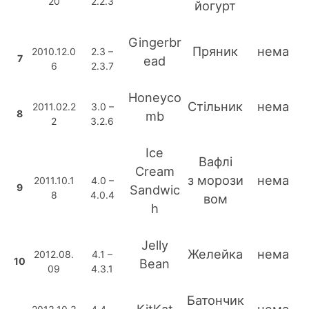
20
2.2.3
йогурт
Gingerbr
Пряник
нема
2010.12.0
2.3 –
7
ead
6
2.3.7
Honeyco
Стільник
нема
2011.02.2
3.0 –
8
mb
2
3.2.6
Ice
Вафлі
Cream
з морози
нема
2011.10.1
4.0 –
9
Sandwic
8
4.0.4
вом
h
Jelly
Желейка
нема
2012.08.
4.1 –
10
Bean
09
4.3.1
Батончик
KitKat
нема