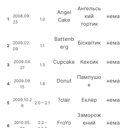
Ангельсь
Angel
кий
нема
2008.09.
1
1.0
Cake
23
тортик
Battenb
Бісквітик
нема
2009.02.
2
1.1
erg
09
Cupcake
Кексик
нема
2009.04.
3
1.5
27
Пампушо
Donut
нема
2009.09.
4
1.6
к
15
?clair
Еклер
нема
2009.10.2
5
2.0 – 2.1
6
Заморож
FroYo
ений
нема
2010.05.
2.2 –
6