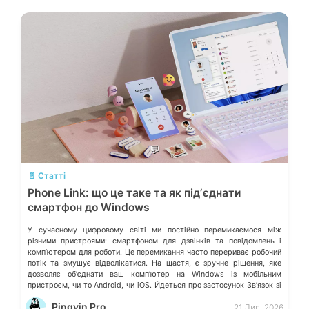
💬
📄 Статті
Phone Link: що це таке та як підʼєднати
смартфон до Windows
У сучасному цифровому світі ми постійно перемикаємося між
різними пристроями: смартфоном для дзвінків та повідомлень і
компʼютером для роботи. Це перемикання часто перериває робочий
потік та змушує відволікатися. На щастя, є зручне рішення, яке
дозволяє обʼєднати ваш компʼютер на Windows із мобільним
пристроєм, чи то Android, чи iOS. Йдеться про застосунок Звʼязок зі
смартфоном (Phone Link) від Microsoft, що перетворює ваш ПК на
Pingvin Pro
21 Лип, 2026
своєрідний «міст» до функцій смартфона.