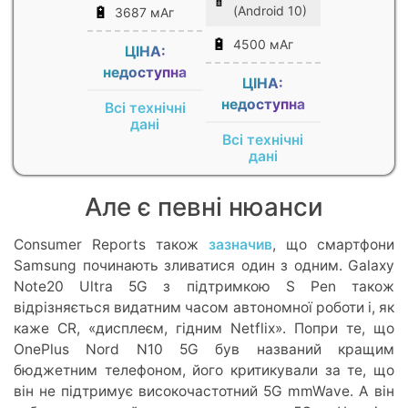
📱
🔋
(Android 10)
3687 мАг
🔋
4500 мАг
ЦІНА:
недоступна
ЦІНА:
недоступна
Всі технічні
дані
Всі технічні
дані
Але є певні нюанси
Consumer Reports також
зазначив
, що смартфони
Samsung починають зливатися один з одним. Galaxy
Note20 Ultra 5G з підтримкою S Pen також
відрізняється видатним часом автономної роботи і, як
каже CR, «дисплеєм, гідним Netflix». Попри те, що
OnePlus Nord N10 5G був названий кращим
бюджетним телефоном, його критикували за те, що
він не підтримує високочастотний 5G mmWave. А він