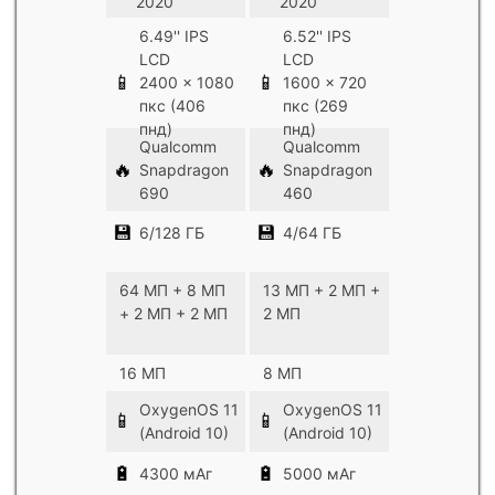
2020
2020
6.49'' IPS
6.52'' IPS
LCD
LCD
📱
📱
2400 x 1080
1600 x 720
пкс (406
пкс (269
пнд)
пнд)
Qualcomm
Qualcomm
🔥
🔥
Snapdragon
Snapdragon
690
460
💾
💾
6/128 ГБ
4/64 ГБ
64 МП + 8 МП
13 МП + 2 МП +
+ 2 МП + 2 МП
2 МП
16 МП
8 МП
OxygenOS 11
OxygenOS 11
📱
📱
(Android 10)
(Android 10)
🔋
🔋
4300 мАг
5000 мАг