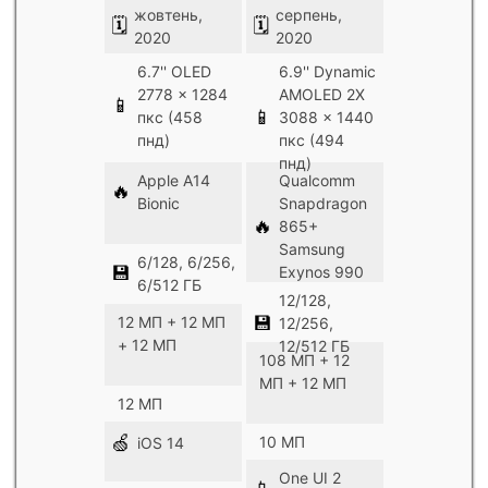
жовтень,
серпень,
🗓
🗓
2020
2020
6.7'' OLED
6.9'' Dynamic
2778 x 1284
AMOLED 2X
📱
📱
пкс (458
3088 x 1440
пнд)
пкс (494
пнд)
Apple A14
Qualcomm
🔥
Bionic
Snapdragon
🔥
865+
Samsung
6/128, 6/256,
💾
Exynos 990
6/512 ГБ
12/128,
💾
12 МП + 12 МП
12/256,
+ 12 МП
12/512 ГБ
108 МП + 12
МП + 12 МП
12 МП
🍏
10 МП
iOS 14
One UI 2