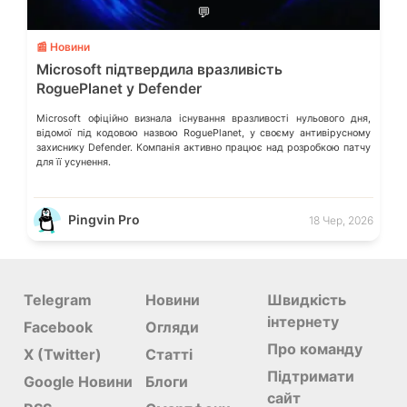
💬
📰 Новини
Microsoft підтвердила вразливість
RoguePlanet у Defender
Microsoft офіційно визнала існування вразливості нульового дня,
відомої під кодовою назвою RoguePlanet, у своєму антивірусному
захиснику Defender. Компанія активно працює над розробкою патчу
для її усунення.
Pingvin Pro
18 Чер, 2026
Telegram
Новини
Швидкість
інтернету
Facebook
Огляди
Про команду
X (Twitter)
Статті
Підтримати
Google Новини
Блоги
сайт