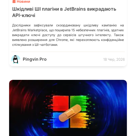
📰 Новини
Шкідливі ШІ плагіни в JetBrains викрадають
API-ключі
Дослідники зафіксували скоординовану шкідливу кампанію на
JetBrains Marketplace, що поширила 15 небезпечних плагінів, здатних
викрадати ключі доступу до сервісів штучного інтелекту. Також
виявлено розширення для Chrome, які перехоплюють конфіденційне
спілкування з ШІ-чатботами.
Pingvin Pro
18 Чер, 2026