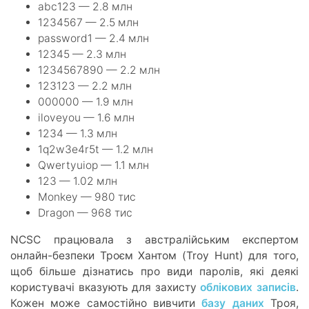
abc123 — 2.8 млн
1234567 — 2.5 млн
password1 — 2.4 млн
12345 — 2.3 млн
1234567890 — 2.2 млн
123123 — 2.2 млн
000000 — 1.9 млн
iloveyou — 1.6 млн
1234 — 1.3 млн
1q2w3e4r5t — 1.2 млн
Qwertyuiop — 1.1 млн
123 — 1.02 млн
Monkey — 980 тис
Dragon — 968 тис
NCSC працювала з австралійським експертом
онлайн-безпеки Троєм Хантом (Troy Hunt) для того,
щоб більше дізнатись про види паролів, які деякі
користувачі вказують для захисту
облікових записів
.
Кожен може самостійно вивчити
базу даних
Троя,