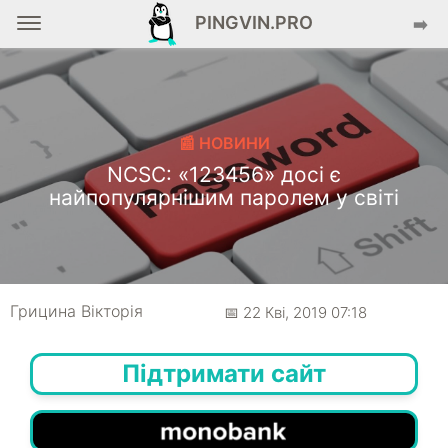
PINGVIN.PRO
➡️
📰 НОВИНИ
NCSC: «123456» досі є
найпопулярнішим паролем у світі
Грицина Вікторія
📅 22 Кві, 2019 07:18
Підтримати сайт