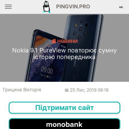
PINGVIN.PRO
➡️
📰 НОВИНИ
Nokia 9.1 PureView повторює сумну
історію попередника
Грицина Вікторія
📅 25 Лис, 2019 08:18
Підтримати сайт