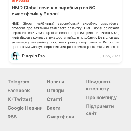
📰 Новини
HMD Global починає виробництво 5G
смартфонів у Європі
HMD Global, найбільший європейський виробник смартфонів,
оголосив про важливий етап свого розвитку. HMD Global розпочала
виробництво 5G смартфонів в Європі. Перший пристрій – Nokia XR21,
який зійшов з конвеєра, вже доступний для придбання. Це відповідає
загальному потенціалу зростання ринку смартфонів у Європі: за
прогнозами Canalys, європейський ринок смартфонів збільшиться на
7% у 2024 році. 9 […]
Pingvin Pro
3 Жов, 2023
Telegram
Новини
Швидкість
інтернету
Facebook
Огляди
Про команду
X (Twitter)
Статті
Підтримати
Google Новини
Блоги
сайт
RSS
Смартфони