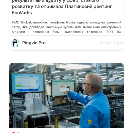
результатами аудиту у сфері сталого
розвитку та отримала Платиновий рейтинг
EcoVadis
HMD Global, виробник телефонів Nokia, одна із провідних компаній
світу, яка докладає максимум зусиль для зменшення електронних
відходів і створення більш витривалих телефонів. ТОП 10:
некитайські смартфони до 10 000 грн HMD Global починає
виробництво 5G смартфонів у Європі Представили Nokia G42 5G:
Pingvin Pro
18 Жов, 2023
висока ремонтопридатність та 3 роки оновлень Одним із
найважливіших визнань для компанії […]
💬