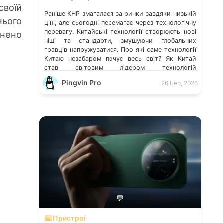
своїй
Раніше КНР змагалася за ринки завдяки низькій
нього
ціні, але сьогодні перемагає через технологічну
перевагу. Китайські технології створюють нові
ьнено
ніші та стандарти, змушуючи глобальних
гравців напружуватися. Про які саме технології
Китаю незабаром почує весь світ? Як Китай
став світовим лідером технологій
Технологічність країни — це не випадковість, а
Pingvin Pro
26 Бер, 2026
результат колосальних державних інвестицій,
жорсткого протекціонізму та здатності […]
💬
⌨️ Пристрої