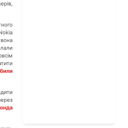
ерів,
тного
Nоkia
 вона
клали
овсім
тити
обили
одити
через
Бонда