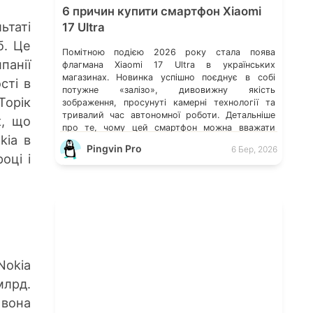
6 причин купити смартфон Xiaomi
ьтаті
17 Ultra
б. Це
Помітною подією 2026 року стала поява
панії
флагмана Xiaomi 17 Ultra в українських
магазинах. Новинка успішно поєднує в собі
сті в
потужне «залізо», дивовижну якість
Торік
зображення, просунуті камерні технології та
тривалий час автономної роботи. Детальніше
к, що
про те, чому цей смартфон можна вважати
kia в
одним з найкращих пропозицій на ринку у
Pingvin Pro
6 Бер, 2026
своєму класі, розповідаємо в статті нижче.
оці і
Флагманська камера 200 […]
Nokia
млрд.
 вона