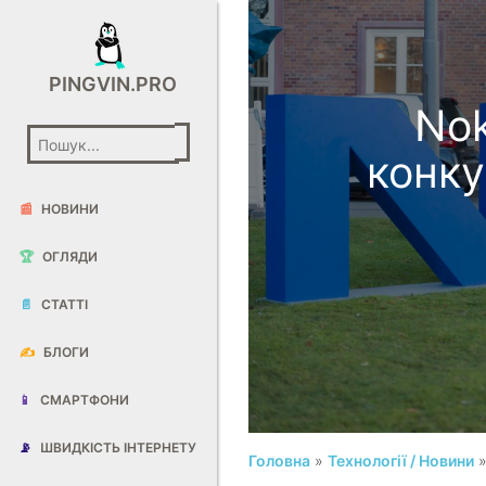
PINGVIN.PRO
Nok
конк
📰
НОВИНИ
🏆
ОГЛЯДИ
📄
СТАТТІ
✍️
БЛОГИ
📱
СМАРТФОНИ
📡
ШВИДКІСТЬ ІНТЕРНЕТУ
Головна
»
Технології / Новини
»