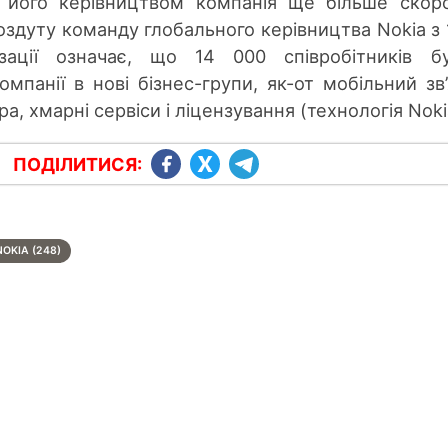
д його керівництвом компанія ще більше скор
оздуту команду глобального керівництва Nokia з 
зації означає, що 14 000 співробітників б
мпанії в нові бізнес-групи, як-от мобільний зв’
, хмарні сервіси і ліцензування (технологія Noki
ПОДІЛИТИСЯ:
NOKIA (248)