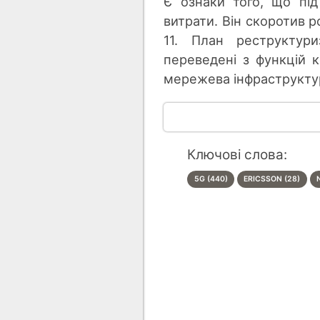
Є ознаки того, що пі
витрати. Він скоротив р
11. План реструктури
переведені з функцій ко
мережева інфраструктура
Ключові слова:
5G (440)
ERICSSON (28)