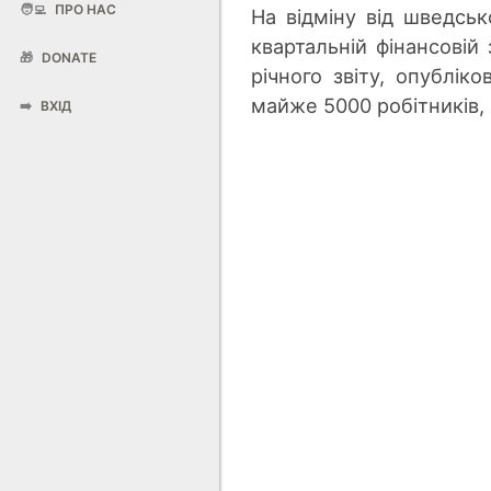
🧑‍💻
ПРО НАС
На відміну від шведськ
квартальній фінансовій 
🎁
DONATE
річного звіту, опублік
майже 5000 робітників, 
➡️
ВХІД