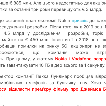
нше € 885 млн. Але цього недостатньо для акціон
итки за останні три роки перевищують € 3 млрд.
що останній план економії Nokia
призвів
до істо
слідження і розробки. Після того, як в 2019 році 
€ 4.5 млрд у дослідження і розробки, торік
 майже на € 450 млн. Інвестиції в 2018 році с
обивши помилки на ринку 5G, акціонери не з
обоюються, що компанія може втра
ть. При цьому, у лютому
Nоkia і Vodafone розр
ить завантажувати 10 ГБ відео всього за 1 секунду.
ектор компанії Пекка Лундмарк пообіцяв відр
мобільних телефонів за будь-яку ціну. Хоча 
ося відкласти прем’єру фільму про Джеймса 
»
.