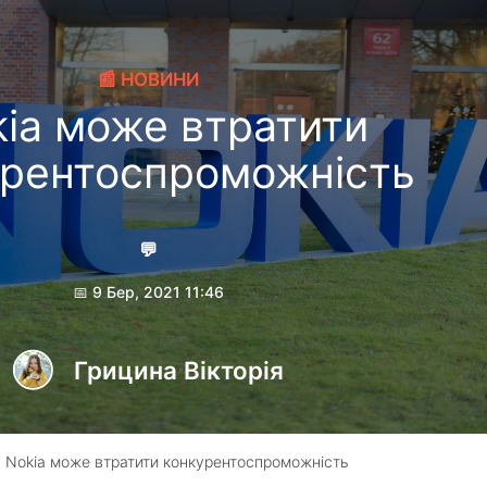
📰 НОВИНИ
ia може втратити
урентоспроможність
💬
📅 9 Бер, 2021 11:46
Грицина Вікторія
 Nokia може втратити конкурентоспроможність