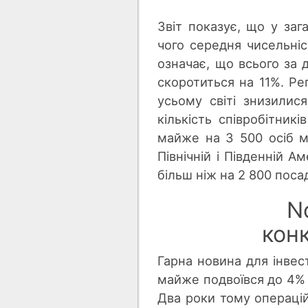
Звіт показує, що у заг
чого середня чисельніс
означає, що всього за д
скоротиться на 11%. Ре
усьому світі знизилися
кількість співробітник
майже на 3 500 осіб ме
Північній і Південній А
більш ніж на 2 800 посад
N
кон
Гарна новина для інвес
майже подвоївся до 4% в
Два роки тому операцій