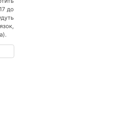
отить
17 до
удуть
язок,
a).