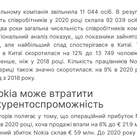
альному компанія звільнила 11 044 осіб. В резул
ть співробітників у 2020 році склала 92 039 осі
ва роки загальна чисельність співробітників ком
гіональний аналіз показує, що показники зайнято
, але найбільший спад спостерігався в Китаї. 
ів в Китаї скоротилася на 12% до 13 749 чолові
нше, ніж у 2018 році. Кількість працівників No
мериці також значно скоротилася: на 9% в 2020 р
 з 2018 року.
okia може втратити
курентоспроможність
торів полягає у тому, що операційний прибуток 
 2020 році, хоча продажі впали на 6% до € 21.9 
ний збиток Nokia склав € 59 млн. До 2020 року