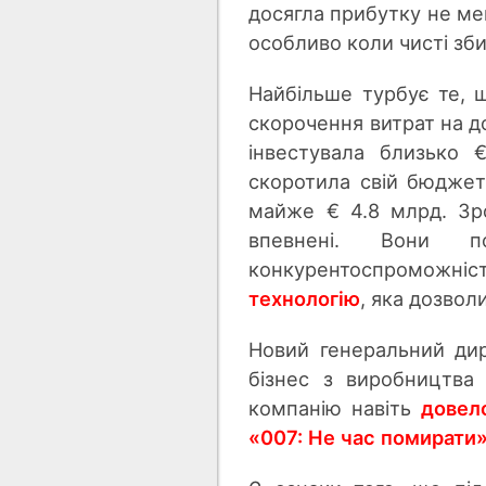
досягла прибутку не ме
особливо коли чисті зб
Найбільше турбує те, 
скорочення витрат на до
інвестувала близько 
скоротила свій бюджет
майже € 4.8 млрд. Зр
впевнені. Вони п
конкурентоспроможніс
технологію
, яка дозвол
Новий генеральний дир
бізнес з виробництва 
компанію навіть
довел
«007: Не час помирати