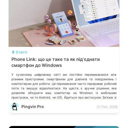
💬
📄 Статті
Phone Link: що це таке та як підʼєднати
смартфон до Windows
У сучасному цифровому світі ми постійно перемикаємося між
різними пристроями: смартфоном для дзвінків та повідомлень і
компʼютером для роботи. Це перемикання часто перериває робочий
потік та змушує відволікатися. На щастя, є зручне рішення, яке
дозволяє обʼєднати ваш компʼютер на Windows із мобільним
пристроєм, чи то Android, чи iOS. Йдеться про застосунок Звʼязок зі
смартфоном (Phone Link) від Microsoft, що перетворює ваш ПК на
Pingvin Pro
21 Лип, 2026
своєрідний «міст» до функцій смартфона.