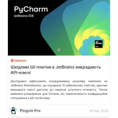
💬
📰 Новини
Шкідливі ШІ плагіни в JetBrains викрадають
API-ключі
Дослідники зафіксували скоординовану шкідливу кампанію на
JetBrains Marketplace, що поширила 15 небезпечних плагінів, здатних
викрадати ключі доступу до сервісів штучного інтелекту. Також
виявлено розширення для Chrome, які перехоплюють конфіденційне
спілкування з ШІ-чатботами.
Pingvin Pro
18 Чер, 2026