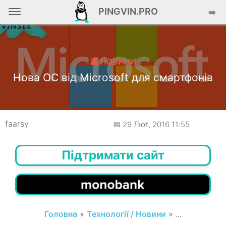
PINGVIN.PRO
➡️
📰 НОВИНИ
Нова ОС від Microsoft для смартфонів
faarsy
📅 29 Лют, 2016 11:55
Підтримати сайт
Головна
»
Технології / Новини
» ...