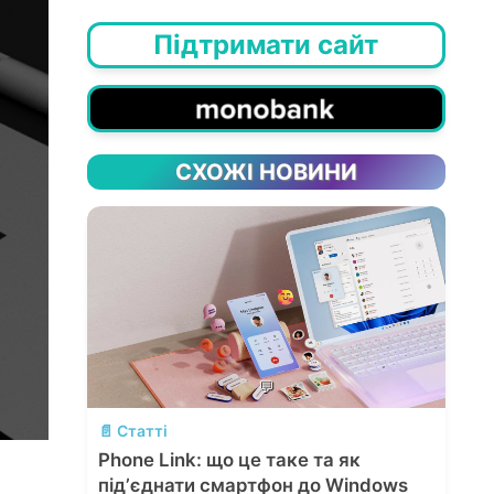
Підтримати сайт
СХОЖІ НОВИНИ
💬
📄 Статті
Phone Link: що це таке та як
підʼєднати смартфон до Windows