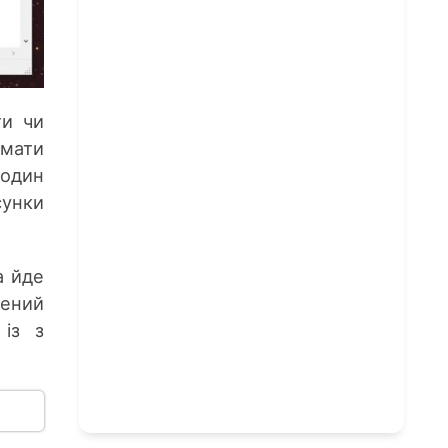
ти чи
 мати
 один
сунки
а йде
дений
із з