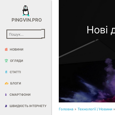
PINGVIN.PRO
Нові 
📰
НОВИНИ
🏆
ОГЛЯДИ
📄
СТАТТІ
✍️
БЛОГИ
📱
СМАРТФОНИ
📡
ШВИДКІСТЬ ІНТЕРНЕТУ
Головна
»
Технології / Новини
»