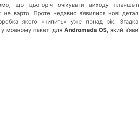
омо, що цьогоріч очікувати виходу планшет
t не варто. Проте недавно з’явилися нові детал
озробка якого «кипить» уже понад рік. Згадк
 у мовному пакеті для
Andromeda OS
, який з’яв