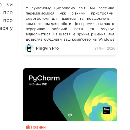
а чи
У сучасному цифровому світі ми постійно
і про
перемикаємося між різними пристроями:
смартфоном для дзвінків та повідомлень і
а про
компʼютером для роботи. Це перемикання часто
ився у
перериває робочий потік та змушує
відволікатися. На щастя, є зручне рішення, яке
дозволяє обʼєднати ваш компʼютер на Windows
із мобільним пристроєм, чи то Android, чи iOS.
Pingvin Pro
21 Лип, 2026
Йдеться про застосунок Звʼязок зі смартфоном
(Phone Link) від Microsoft, що перетворює ваш
ПК на своєрідний «міст» до функцій смартфона.
💬
📰 Новини