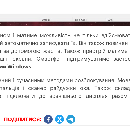
ном і матиме можливість не тільки здійснюва
й автоматично записувати їх. Він також повинен
и за допомогою жестів. Також пристрій матиме
рішні екрани. Смартфон підтримуватиме засто
рми Windows
.
лений і сучасними методами розблокування. Мов
 пальців і сканер райдужки ока. Також скла
 підключати до зовнішнього дисплея разом 
.
ПОДІЛИТИСЯ: