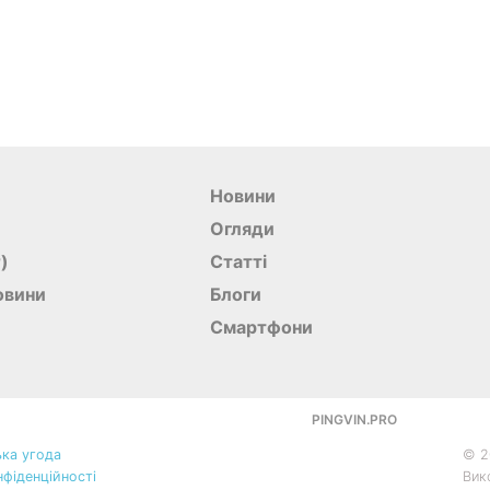
Новини
Огляди
r)
Статті
овини
Блоги
Смартфони
PINGVIN.PRO
ка угода
©
2
нфіденційності
Вик