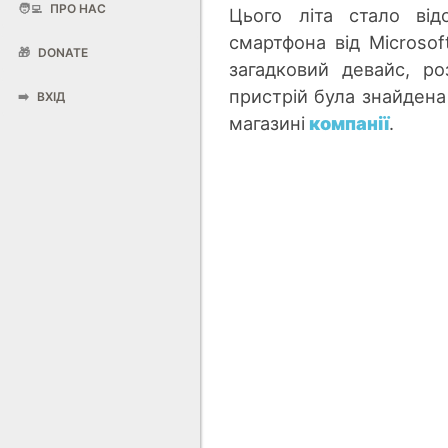
🧑‍💻
ПРО НАС
Цього літа стало від
смартфона від Microsof
🎁
DONATE
загадковий девайс, р
пристрій була знайдена
➡️
ВХІД
магазині
компанії
.