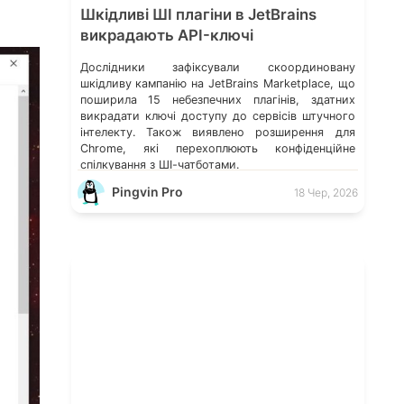
Шкідливі ШІ плагіни в JetBrains
викрадають API-ключі
Дослідники зафіксували скоординовану
шкідливу кампанію на JetBrains Marketplace, що
поширила 15 небезпечних плагінів, здатних
викрадати ключі доступу до сервісів штучного
інтелекту. Також виявлено розширення для
Chrome, які перехоплюють конфіденційне
спілкування з ШІ-чатботами.
Pingvin Pro
18 Чер, 2026