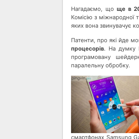
Нагадаємо, що
ще в 2
Комісію з міжнародної т
яких вона звинувачує к
Патенти, про які йде м
процесорів
. На думку
програмовану шейдерн
паралельну обробку.
смартфонах Samsung Gal