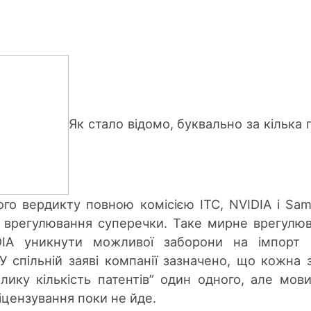
Як стало відомо, буквально за кілька 
ого вердикту повною комісією ITC, NVIDIA і Sa
 врегулювання суперечки. Таке мирне врегулю
IA уникнути можливої заборони на імпорт с
 У спільній заяві компанії зазначено, що кожна 
лику кількість патентів” один одного, але мов
цензування поки не йде.