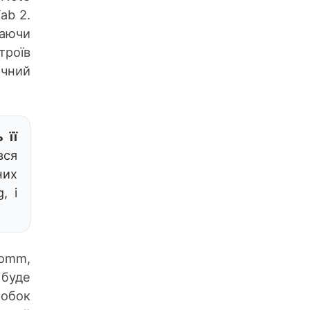
ab 2.
чаючи
троїв
ічний
 її
вся
них
, і
comm,
 буде
робок