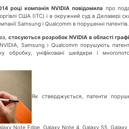
014 році компанія NVIDIA повідомила
про пода
оргівлі США (ITC) і в окружний суд в Делавері ска
омпанії Samsung і Qualcomm в порушенні патентів.
ова,
стосуються розробок NVIDIA в області граф
 NVIDIA, Samsung і Qualcomm порушують патен
у обробку, уніфіковані шейдери і многопот
Як стверджується, патенти поруш
axy Note Edge, Galaxy Note 4, Galaxy S5, Galaxy