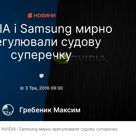
📰 НОВИНИ
IA і Samsung мирно
егулювали судову
суперечку
💬
📅 3 Тра, 2016 09:30
Гребеник Максим
 NVIDIA і Samsung мирно врегулювали судову суперечку