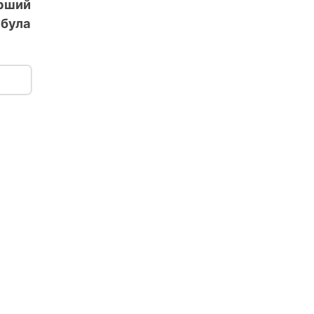
рший
була