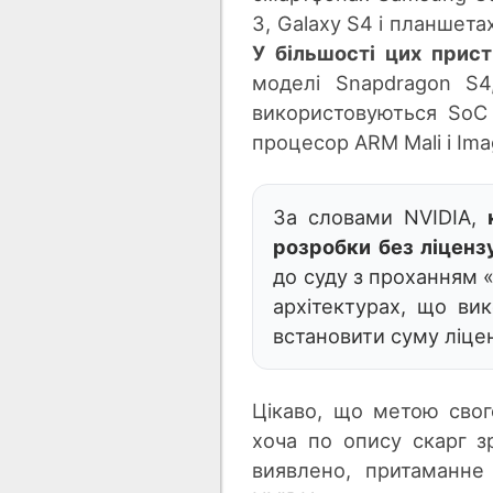
3, Galaxy S4 і планшетах
У більшості цих прис
моделі Snapdragon S4
використовуються SoC 
процесор ARM Mali і Ima
За словами NVIDIA,
розробки без ліценз
до суду з проханням «
архітектурах, що ви
встановити суму ліцен
Цікаво, що метою сво
хоча по опису скарг з
виявлено, притаманне