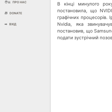
🧑‍💻
ПРО НАС
В кінці минулого рок
постановила, що NVID
🎁
DONATE
графічних процесорів. 
Nvidia, яка звинувач
➡️
ВХІД
постановив, що Samsung
подати зустрічний позов