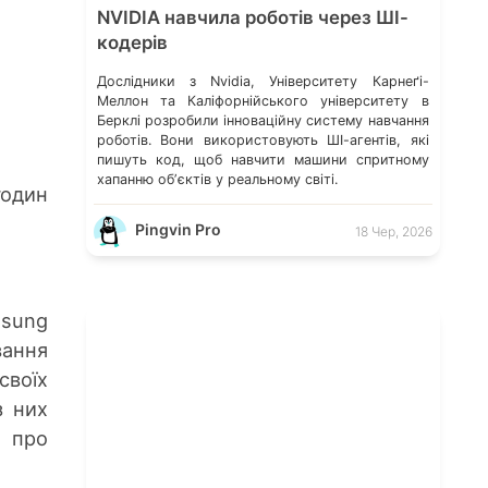
NVIDIA навчила роботів через ШІ-
кодерів
Дослідники з Nvidia, Університету Карнеґі-
Меллон та Каліфорнійського університету в
Берклі розробили інноваційну систему навчання
роботів. Вони використовують ШІ-агентів, які
пишуть код, щоб навчити машини спритному
хапанню обʼєктів у реальному світі.
годин
Pingvin Pro
18 Чер, 2026
msung
вання
воїх
з них
и про