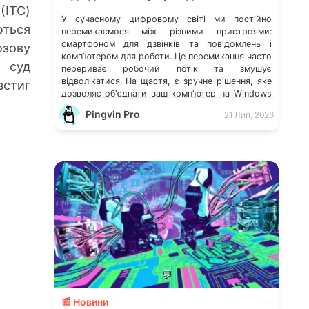
(ITC)
У сучасному цифровому світі ми постійно
ються
перемикаємося між різними пристроями:
смартфоном для дзвінків та повідомлень і
озову
компʼютером для роботи. Це перемикання часто
к суд
перериває робочий потік та змушує
відволікатися. На щастя, є зручне рішення, яке
встиг
дозволяє обʼєднати ваш компʼютер на Windows
із мобільним пристроєм, чи то Android, чи iOS.
Pingvin Pro
21 Лип, 2026
Йдеться про застосунок Звʼязок зі смартфоном
(Phone Link) від Microsoft, що перетворює ваш
ПК на своєрідний «міст» до функцій смартфона.
💬
📰 Новини