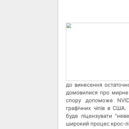
до винесення остаточн
домовилися про мирне
спору допоможе NVID
графічних чіпів в США.
буде ліцензувати “неве
широкий процес крос-лі