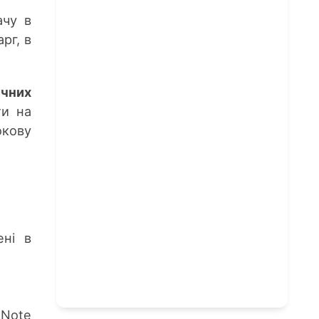
чу в
рг, в
ічних
ти на
окову
ені в
 Note