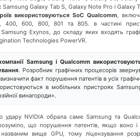
 Samsung Galaxy Tab S, Galaxy Note Pro і Galaxy T
троїв використовуються SoC Qualcomm
, вклю
, 400, 600, 800, 801 та 805. в частині прис
Samsung Exynos, до складу яких входять граф
gination Technologies PowerVR.
компанії Samsung і Qualcomm використовують
ування
. Розробник графічних процесорів зверну
визначити факт порушення патентів в усіх графіч
користовуються в мобільних пристроях Samsung
зійної винагороди».
го удару NVIDIA обрала саме Samsung та Qual
розуміло, що порушення патентів, якщо воно і
 названим вище GPU, тому ліцензування роз