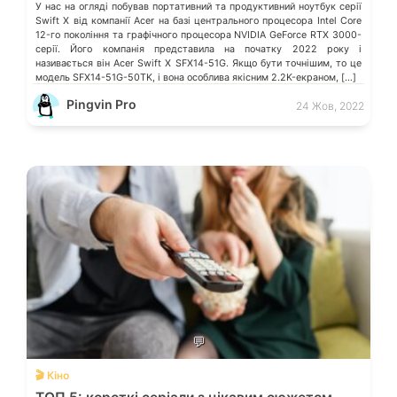
У нас на огляді побував портативний та продуктивний ноутбук серії
Swift X від компанії Acer на базі центрального процесора Intel Core
12-го покоління та графічного процесора NVIDIA GeForce RTX 3000-
серії. Його компанія представила на початку 2022 року і
називається він Acer Swift X SFX14-51G. Якщо бути точнішим, то це
модель SFX14-51G-50TK, і вона особлива якісним 2.2K-екраном, […]
Pingvin Pro
24 Жов, 2022
💬
🎬 Кіно