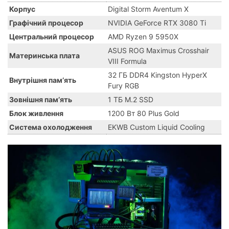
Корпус
Digital Storm Aventum X
Графічний процесор
NVIDIA GeForce RTX 3080 Ti
Центральний процесор
AMD Ryzen 9 5950X
ASUS ROG Maximus Crosshair
Материнська плата
VIII Formula
32 ГБ DDR4 Kingston HyperX
Внутрішня памʼять
Fury RGB
Зовнішня памʼять
1 ТБ M.2 SSD
Блок живлення
1200 Вт 80 Plus Gold
Система охолодження
EKWB Custom Liquid Cooling