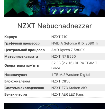
NZXT Nebuchadnezzar
Корпус
NZXT 710i
Графічний процесор
NVIDIA GeForce RTX 3080 Ti
Центральний процесор
AMD Ryzen 7 5800X
Материнська плата
NZXT N7 B550
32 ГБ (2 x 16) DDR4 TEAM T-
Оперативна памʼять
Force
Накопичувач
1 ТБ M.2 Western Digital
Блок живлення
NZXT C850
Система охолодження
NZXT Z73 Kraken AIO
Вентилятори
NZXT AER LED Fans