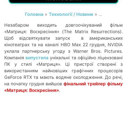
Головна
»
Технології / Новини
» ...
Незабаром виходить довгоочікуваний фільм
«Матриця: Воскресіння» (The Matrix Resurrections).
Щоб відсвяткувати запуск в американських
кінотеатрах та на каналі HBO Max 22 грудня, NVIDIA
уклала партнерську угоду з Warner Bros. Pictures.
Компанія
випустила
унікальні та офіційно ліцензовані
ПК у стилі «Матриця». Ці пристрої створені з
використанням найновіших графічних процесорів
GeForce RTX та мають водяне охолодження. До речі,
на початку грудня вийшов
фінальний трейлер фільму
«Матриця: Воскресіння»
.