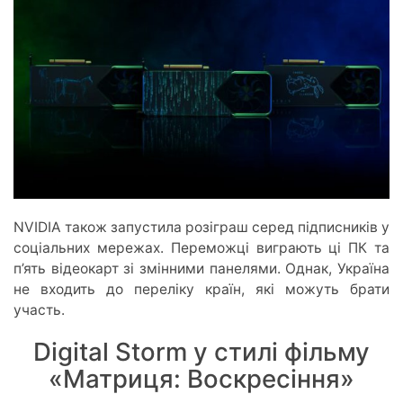
NVIDIA також запустила розіграш серед підписників у
соціальних мережах. Переможці виграють ці ПК та
п’ять відеокарт зі змінними панелями. Однак, Україна
не входить до переліку країн, які можуть брати
участь.
Digital Storm у стилі фільму
«Матриця: Воскресіння»