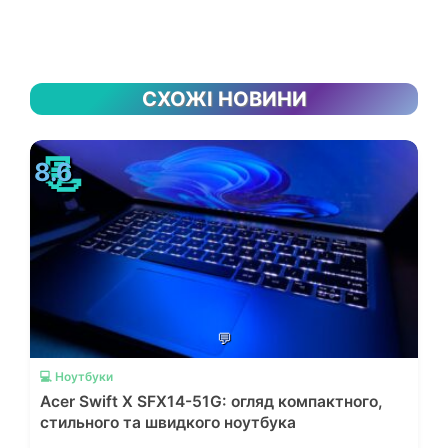
СХОЖІ НОВИНИ
📃
8.6
💬
💻 Ноутбуки
Acer Swift X SFX14-51G: огляд компактного,
стильного та швидкого ноутбука