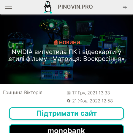
PINGVIN.PRO
➡️
📰 НОВИНИ
NVIDIA випустила ПК і відеокарти у
стилі фільму «Матриця: Воскресіння»
Грицина Вікторія
📅 17 Гру, 2021 13:33
🔄 21 Жов, 2022 12:58
Підтримати сайт