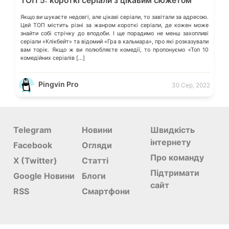
ТОП 5: короткі серіали з цікавим сюжетом
Якщо ви шукаєте недовгі, але цікаві серіали, то завітали за адресою.
Цей ТОП містить різні за жанром короткі серіали, де кожен може
знайти собі стрічку до вподоби. І ще порадимо не менш захопливі
серіали «Клікбейт» та відомий «Гра в кальмара», про які розказували
вам торік. Якщо ж ви полюбляєте комедії, то пропонуємо «Топ 10
комедійних серіалів […]
Pingvin Pro
30 Сер, 2022
Telegram
Новини
Швидкість
інтернету
Facebook
Огляди
Про команду
X (Twitter)
Статті
Підтримати
Google Новини
Блоги
сайт
RSS
Смартфони