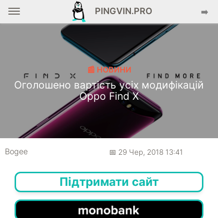
PINGVIN.PRO
➡️
📰 НОВИНИ
Оголошено вартість усіх модифікацій
Oppo Find X
Bogee
📅 29 Чер, 2018 13:41
Підтримати сайт