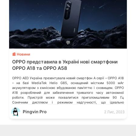
💬
📰 Новини
OPPO представила в Україні нові смартфони
OPPO A18 та OPPO A58
OPPO AED Україна презентувала новий смартфон A серії – OPPO A18
– на базі MediaTek Helio G85, оснащений містким 5000 мАг
акумулятором з ємнісною вбудованою пам’яттю і сховищем. OPPO
A18 розроблений для забезпечення тривалого часу автономної
роботи. Пристрій може похвалитися приголомшливим 90 Гц
Сонячним дисплеєм і режимом надгучності, що ідеально
поєднуються для забезпечення виняткового користувацького […]
Pingvin Pro
2 Лис, 2023