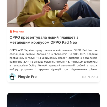
💬
📰 Новини
OPPO презентувала новий планшет з
металевим корпусом OPPO Pad Neo
OPPO AED Україна представила новий планшет OPPO Pad Neo на
операційній системі Android 13 з оболонкою ColorOS 13.2. Завдяки
провідному в галузі 11.4-дюймовому ReadFit дисплею з роздільною
здатністю 2.4K та співвідношенням сторін 7:5, чотирьом динамікам
з технологією Dolby Atmos®, тривалій автономній роботі, а також
набору розумних і зручних функцій для підключення різних
пристроїв, OPPO Pad […]
Pingvin Pro
16 Січ, 2024