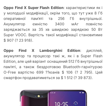
Oppo Find X Super Flash Edition
: характеристики як і
у молодшої модифікації, окрім того, що тут уже 8 Гб
оперативної пам’яті та 256 Гб внутрішньої.
Акумулятор ємністю 3400 мАг повністю
заряджається за 35 хв швидкою зарядкою 50 Вт
Super VOOC. Вартість такої модифікації становитиме
$ 907 (? 23 918).
Oppo Find X Lamborghini Edition
: дисплей,
акумулятор та процесор такі ж, як і в Super Flash
Edition, але цей варіант оснащений 512 Гб внутрішньої
пам’яті, а також бездротовою Bluetooth-гарнітурою
O-Free вартістю 699 ??юанів $ 106 (? 2 795). Цей
смартфон продаватиметься за $ 1 512 (? 39 873).