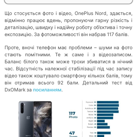
Що стосується фото і відео, OnePlus Nord, здається,
відмінно працює вдень, пропонуючи гарну різкість і
деталізацію, швидку і надійну роботу об’єктива і точну
експозицію. За фотоможливості він набрав 117 балів.
Проте, вночі телефон має проблеми – шуми на фото
стають помітними. Те ж саме і з відеозаписом.
Баланс білого також може трохи збиватися в нічний
час. Відсутність належної стабілізації під час запису
відео також коштувало смартфону кількох балів, тому
він отримав всього 92 бали. Детальний тест від
DxOMark за
посиланням
.