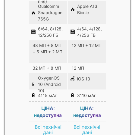
пнд)
Qualcomm
Apple A13
🔥
🔥
Snapdragon
Bionic
765G
6/64, 8/128,
4/64, 4/128,
💾
💾
12/256 ГБ
4/256 ГБ
48 МП + 8 МП
12 МП + 12 МП
+ 5 МП + 2 МП
32 МП + 8 МП
12 МП
OxygenOS
🍏
iOS 13
📱
10 (Android
10)
🔋
🔋
4115 мАг
3110 мАг
ЦІНА:
ЦІНА:
недоступна
недоступна
Всі технічні
Всі технічні
дані
дані