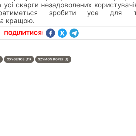
 усі скарги незадоволених користувачів
ратиметься зробити усе для то
а кращою.
ПОДІЛИТИСЯ:
OXYGENOS (11)
SZYMON KOPE? (1)