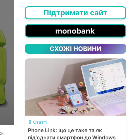
Підтримати сайт
СХОЖІ НОВИНИ
💬
📄 Статті
Phone Link: що це таке та як
ок
підʼєднати смартфон до Windows