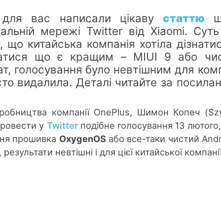
 для вас написали цікаву
статтю
щ
альній мережі Twitter від Xiaomi. Суть 
, що китайська компанія хотіла дізнатис
ватися що є кращим – MIUI 9 або чи
ат, голосування було невтішним для комп
осто видалила. Деталі читайте за посила
иробництва компанії OnePlus, Шимон Копеч (S
провести у
Twitter
подібне голосування 13 лютого
їхня прошивка
OxygenOS
або все-таки чистий Andro
 результати невтішні і для цієї китайської компанії