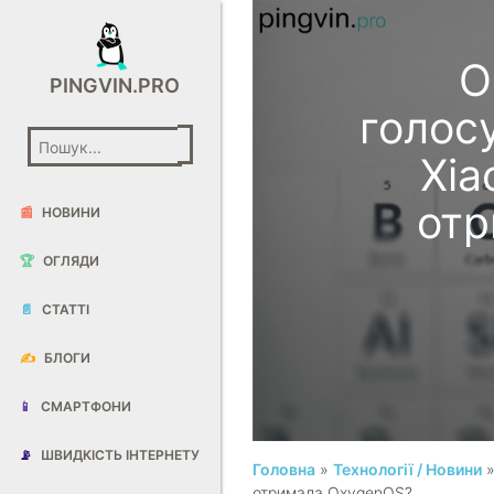
O
PINGVIN.PRO
голос
Xia
отр
📰
НОВИНИ
🏆
ОГЛЯДИ
📄
СТАТТІ
✍️
БЛОГИ
📱
СМАРТФОНИ
📡
ШВИДКІСТЬ ІНТЕРНЕТУ
Головна
»
Технології / Новини
»
отримала OxygenOS?