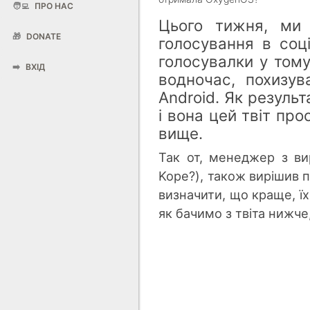
🧑‍💻
ПРО НАС
Цього тижня, ми
🎁
DONATE
голосування в соці
голосувалки у тому
➡️
ВХІД
водночас, похизу
Android. Як результ
і вона цей твіт пр
вище.
Так от, менеджер з в
Kope?), також вирішив 
визначити, що краще, 
як бачимо з твіта нижче,