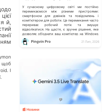
У сучасному цифровому світі ми постійно
одо
перемикаємося між різними пристроями:
цієї
смартфоном для дзвінків та повідомлень і
компʼютером для роботи. Це перемикання часто
я й,
перериває робочий потік та змушує
стий
відволікатися. На щастя, є зручне рішення, яке
анії
дозволяє обʼєднати ваш компʼютер на Windows
із мобільним пристроєм, чи то Android, чи iOS.
нням
Pingvin Pro
21 Лип, 2026
Йдеться про застосунок Звʼязок зі смартфоном
(Phone Link) від Microsoft, що перетворює ваш
ПК на своєрідний «міст» до функцій смартфона.
zymon
, щоб
id. І
.
💬
📰 Новини