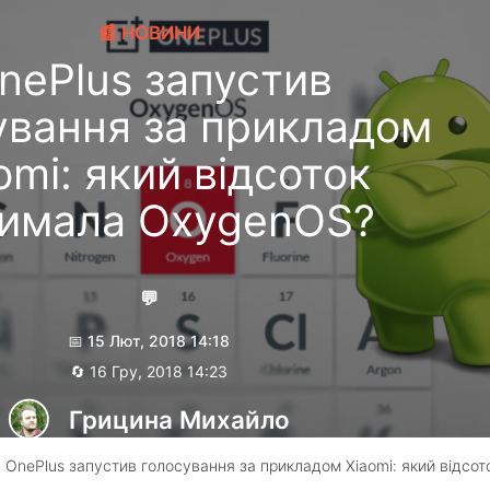
📰 НОВИНИ
nePlus запустив
ування за прикладом
omi: який відсоток
имала OxygenOS?
💬
📅 15 Лют, 2018 14:18
🔄 16 Гру, 2018 14:23
Грицина Михайло
 OnePlus запустив голосування за прикладом Xiaomi: який відсот