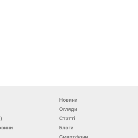
Новини
Огляди
r)
Статті
овини
Блоги
Смартфони