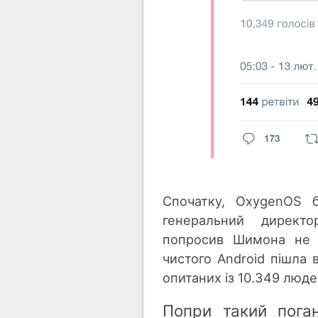
Спочатку, OxygenOS б
генеральний директ
попросив Шимона не в
чистого Android пішла в
опитаних із 10.349 люде
Попри такий пога