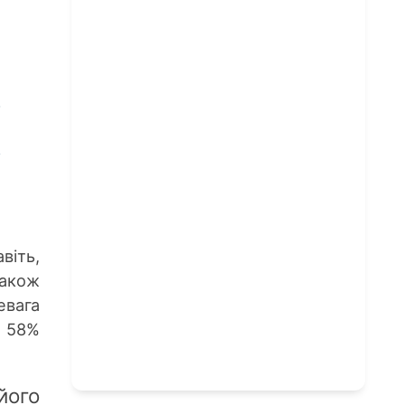
віть,
акож
евага
с 58%
його