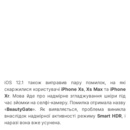
iOS 12.1 також виправив пару помилок, на які
скаржилися користувачі
iPhone Xs
,
Xs Max
та
iPhone
Xr
. Мова йде про надмірне згладжування шкіри під
час зйомки на селфі-камеру. Помилка отримала назву
«
BeautyGate
». Як виявляється, проблема виникла
внаслідок надмірної активності режиму
Smart HDR
, і
наразі вона вже усунена.