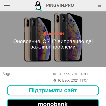
PINGVIN.PRO
➡️
📰 НОВИНИ
Оновлення iOS 12 виправило дві
важливі проблеми
Bogee
📅 31 Жов, 2018 13:00
🔄 10 Бер, 2021 11:07
Підтримати сайт