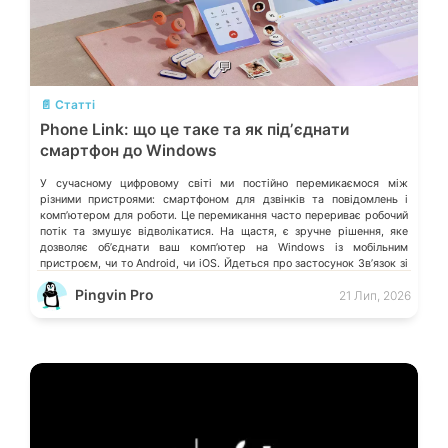
💬
📄 Статті
Phone Link: що це таке та як підʼєднати
смартфон до Windows
У сучасному цифровому світі ми постійно перемикаємося між
різними пристроями: смартфоном для дзвінків та повідомлень і
компʼютером для роботи. Це перемикання часто перериває робочий
потік та змушує відволікатися. На щастя, є зручне рішення, яке
дозволяє обʼєднати ваш компʼютер на Windows із мобільним
пристроєм, чи то Android, чи iOS. Йдеться про застосунок Звʼязок зі
смартфоном (Phone Link) від Microsoft, що перетворює ваш ПК на
Pingvin Pro
21 Лип, 2026
своєрідний «міст» до функцій смартфона.