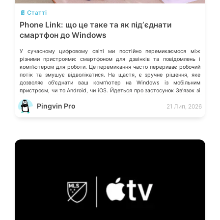
📄 Статті
Phone Link: що це таке та як підʼєднати
смартфон до Windows
У сучасному цифровому світі ми постійно перемикаємося між
різними пристроями: смартфоном для дзвінків та повідомлень і
компʼютером для роботи. Це перемикання часто перериває робочий
потік та змушує відволікатися. На щастя, є зручне рішення, яке
дозволяє обʼєднати ваш компʼютер на Windows із мобільним
пристроєм, чи то Android, чи iOS. Йдеться про застосунок Звʼязок зі
смартфоном (Phone Link) від Microsoft, що перетворює ваш ПК на
Pingvin Pro
21 Лип, 2026
своєрідний «міст» до функцій смартфона.