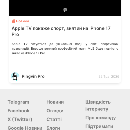
💬
📰 Новини
Apple TV покаже спорт, знятий на iPhone 17
Pro
Apple TV готується до унікальної події у світі спортивних
трансляцій. Вперше великий професійний матч MLS буде повністю
знято на iPhone 17 Pro.
Pingvin Pro
22 Тра, 2026
Telegram
Новини
Швидкість
інтернету
Facebook
Огляди
Про команду
X (Twitter)
Статті
Підтримати
Google Новини
Блоги