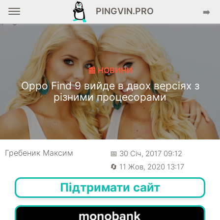
PINGVIN.PRO
➡️
📰 НОВИНИ
Oppo Find 9 вийде в двох версіях з
різними процесорами
Гребеник Максим
📅 30 Січ, 2017 09:12
🔄 11 Жов, 2020 13:17
Підтримати сайт