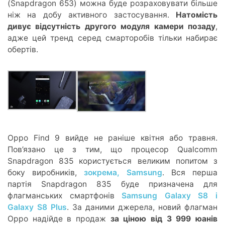
(Snapdragon 653) можна буде розраховувати більше
ніж на добу активного застосування.
Натомість
дивує відсутність другого модуля камери позаду
,
адже цей тренд серед смарторобів тільки набирає
обертів.
Oppo Find 9 вийде не раніше квітня або травня.
Пов’язано це з тим, що процесор Qualcomm
Snapdragon 835 користується великим попитом з
боку виробників,
зокрема, Samsung
. Вся перша
партія Snapdragon 835 буде призначена для
флагманських смартфонів
Samsung Galaxy S8 і
Galaxy S8 Plus
. За даними джерела, новий флагман
Oppo надійде в продаж
за ціною від 3 999 юанів