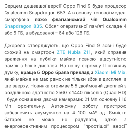
Серцем дешевшої версії Oppo Find 9 буде процесор
Qualcomm Snapdragon 653. А в основу топової моделі
смартфона
ляже флагманський чіп Qualcomm
Snapdragon 835
. Обсяг оперативної пам’яті складе 4
або 6 ГБ, а вбудованої – 64 або 128 ГБ.
Джерела стверджують, що Oppo Find 9 зовні буде
схожий на смартфон
ZTE Nubia Z11
, який справив
враження на публіки майже повною відсутністю
рамок з боків дисплея. На нашу скромну Пінгвінячу
думку,
краще б Oppo брала приклад з
Xiaomi Mi Mix
,
який майже не має рамок не тільки збоків дисплея, а
ще зверху. Новинка отримає 5.5-дюймовий дисплей з
роздільною здатністю 2560 х 1440 пікселів (Quad HD)
і буде оснащена двома камерами: 21 Мп основну і 16
Мп фронтальну. Автономну роботу пристрою
забезпечить акумулятор на 4 100 мА*год. Ємність
батареї не може не радувати, адже з
енергоефективним процесором “простішої” версії