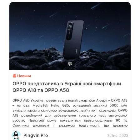
💬
📰 Новини
OPPO представила в Україні нові смартфони
OPPO A18 та OPPO A58
OPPO AED Україна презентувала новий смартфон A серії – OPPO A18
– на базі MediaTek Helio G85, оснащений містким 5000 мАг
акумулятором з ємнісною вбудованою пам’яттю і сховищем. OPPO
A18 розроблений для забезпечення тривалого часу автономної
роботи. Пристрій може похвалитися приголомшливим 90 Гц
Сонячним дисплеєм і режимом надгучності, що ідеально
поєднуються для забезпечення виняткового користувацького […]
Pingvin Pro
2 Лис, 2023