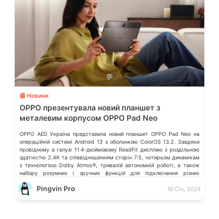
💬
📰 Новини
OPPO презентувала новий планшет з
металевим корпусом OPPO Pad Neo
OPPO AED Україна представила новий планшет OPPO Pad Neo на
операційній системі Android 13 з оболонкою ColorOS 13.2. Завдяки
провідному в галузі 11.4-дюймовому ReadFit дисплею з роздільною
здатністю 2.4K та співвідношенням сторін 7:5, чотирьом динамікам
з технологією Dolby Atmos®, тривалій автономній роботі, а також
набору розумних і зручних функцій для підключення різних
пристроїв, OPPO Pad […]
Pingvin Pro
16 Січ, 2024