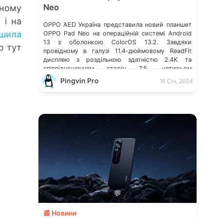
тному
Neo
 і на
OPPO AED Україна представила новий планшет
ішила
OPPO Pad Neo на операційній системі Android
13 з оболонкою ColorOS 13.2. Завдяки
ю тут
провідному в галузі 11.4-дюймовому ReadFit
дисплею з роздільною здатністю 2.4K та
співвідношенням сторін 7:5, чотирьом
динамікам з технологією Dolby Atmos®,
Pingvin Pro
16 Січ, 2024
тривалій автономній роботі, а також набору
розумних і зручних функцій для підключення
різних пристроїв, OPPO Pad […]
💬
📰 Новини