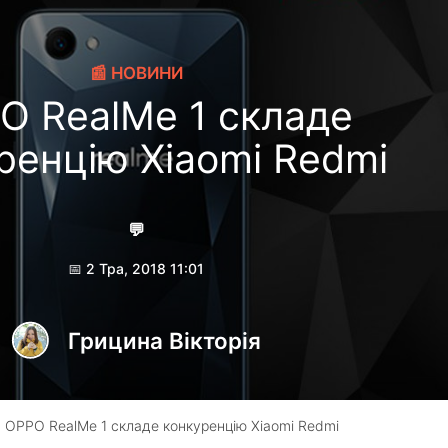
📰 НОВИНИ
O RealMe 1 складе
ренцію Xiaomi Redmi
💬
📅 2 Тра, 2018 11:01
Грицина Вікторія
 OPPO RealMe 1 складе конкуренцію Xiaomi Redmi