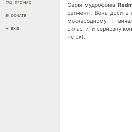
🧑‍💻
ПРО НАС
Серія мудрофонів
Redm
сегменті. Вона досить
🎁
DONATE
міжнародному. І вия
скласти їй серйозну кон
➡️
ВХІД
не ок).