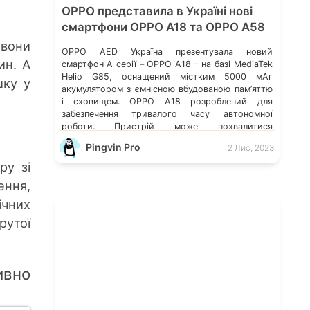
OPPO представила в Україні нові
смартфони OPPO A18 та OPPO A58
 вони
OPPO AED Україна презентувала новий
ин. А
смартфон A серії – OPPO A18 – на базі MediaTek
Helio G85, оснащений містким 5000 мАг
шку у
акумулятором з ємнісною вбудованою пам’яттю
і сховищем. OPPO A18 розроблений для
забезпечення тривалого часу автономної
роботи. Пристрій може похвалитися
приголомшливим 90 Гц Сонячним дисплеєм і
Pingvin Pro
2 Лис, 2023
режимом надгучності, що ідеально
поєднуються для забезпечення виняткового
ру зі
користувацького […]
ення,
чних
рутої
ивно