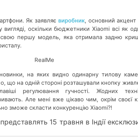
артфони. Як заявляє
виробник
, основний акцент
 вигляді, оскільки бюджетники Xiaomi всі як од
 свою першу модель, яка отримала задню кри
ристалу.
новинки, на яких видно одинарну тилову каме
о, що на одній стороні розташували кнопку живл
віші регулювання гучності. Жодних техні
ивають. Але мені вже цікаво чим, окрім своєї к
льно зможе скласти конкуренцію Xiaomi?!
представлять 15 травня в Індії ексклюз