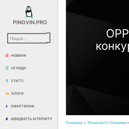
PINGVIN.PRO
OPP
конку
📰
НОВИНИ
🏆
ОГЛЯДИ
📄
СТАТТІ
✍️
БЛОГИ
📱
СМАРТФОНИ
📡
ШВИДКІСТЬ ІНТЕРНЕТУ
Головна
»
Технології / Новини
»