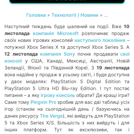
Головна
»
Технології / Новини
» ...
Наступний тиждень буде шалений на події. Вже
10
листопада
компанія Microsoft
розпочинає продаж
своїх нових ігрових консолей
наступного покоління
–
потужної Xbox Series X та доступної Xbox Series S. А
12 листопада
компанія Sony
почне продавати
свої
консолі
у США, Канаді, Мексиці, Австралії, Новій
Зеландії, Японії та Південній Кореї. З
19 листопада
вона надійне у продаж в усьому світі, і буде доступна
у двох моделях: PlayStation 5 Digital Edition та
PlayStation 5 Ultra HD Blu-ray Edition. І тут постає
питання – а яку
ігрову консоль
обрати? Де кращі ігри?
Саме тому
Pingvin Pro
зробив для вас дві таблиці усіх
ігор (станом на сьогоднішній день / базуючись на
даних ресурсу
The Verge
), які вийдуть для PlayStation
5 та Xbox Series X/S. Більшість з них вийдуть і для
інших платформ. Тут як ексклюзиви, так і