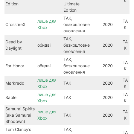
К
Edition
Ultimate
Edition
ТАК,
лише для
ТА
CrossfireX
безкоштовне
2020
Xbox
К
оновлення
ТАК,
Dead by
ТА
обидві
безкоштовне
2020
Daylight
К
оновлення
ТАК,
ТА
For Honor
обидві
безкоштовне
2020
К
оновлення
лише для
ТА
Mørkredd
ТАК
2020
Xbox
К
лише для
ТА
Sable
ТАК
2020
Xbox
К
Samurai Spirits
лише для
ТА
(aka Samurai
ТАК
2020
Xbox
К
Shodown)
Tom Clancy’s
ТАК,
ТА