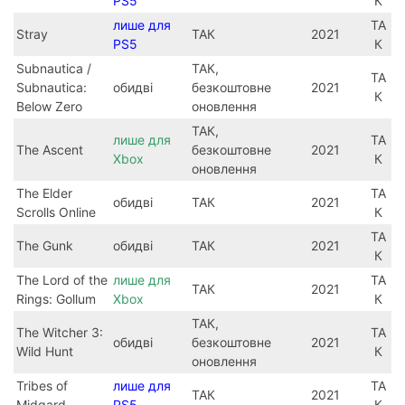
PS5
К
лише для
ТА
Stray
ТАК
2021
PS5
К
Subnautica /
ТАК,
ТА
Subnautica:
обидві
безкоштовне
2021
К
Below Zero
оновлення
ТАК,
лише для
ТА
The Ascent
безкоштовне
2021
Xbox
К
оновлення
The Elder
ТА
обидві
ТАК
2021
Scrolls Online
К
ТА
The Gunk
обидві
ТАК
2021
К
The Lord of the
лише для
ТА
ТАК
2021
Rings: Gollum
Xbox
К
ТАК,
The Witcher 3:
ТА
обидві
безкоштовне
2021
Wild Hunt
К
оновлення
Tribes of
лише для
ТА
ТАК
2021
Midgard
PS5
К