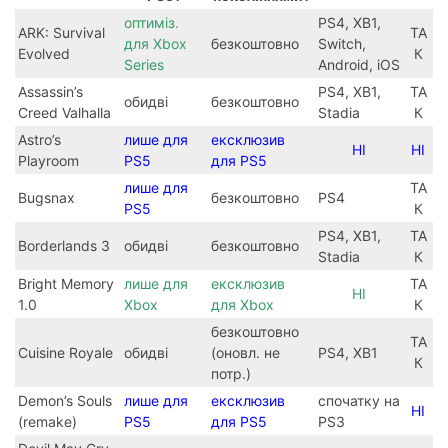
оптиміз.
PS4, XB1,
ARK: Survival
ТА
для Xbox
безкоштовно
Switch,
Evolved
К
Series
Android, iOS
Assassin’s
PS4, XB1,
ТА
обидві
безкоштовно
Creed Valhalla
Stadia
К
Astro’s
лише для
ексклюзив
НІ
НІ
Playroom
PS5
для PS5
лише для
ТА
Bugsnax
безкоштовно
PS4
PS5
К
PS4, XB1,
ТА
Borderlands 3
обидві
безкоштовно
Stadia
К
Bright Memory
лише для
ексклюзив
ТА
НІ
1.0
Xbox
для Xbox
К
безкоштовно
ТА
Cuisine Royale
обидві
(оновл. не
PS4, XB1
К
потр.)
Demon’s Souls
лише для
ексклюзив
спочатку на
НІ
(remake)
PS5
для PS5
PS3