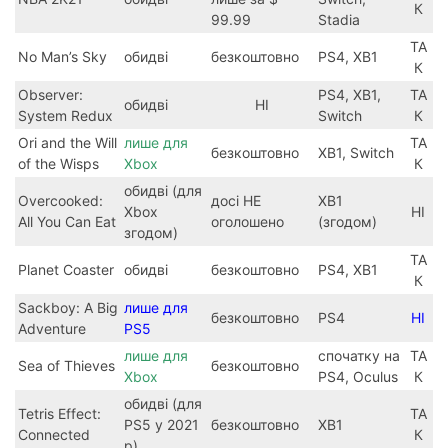
К
99.99
Stadia
ТА
No Man’s Sky
обидві
безкоштовно
PS4, XB1
К
Observer:
PS4, XB1,
ТА
обидві
НІ
System Redux
Switch
К
Ori and the Will
лише для
ТА
безкоштовно
XB1, Switch
of the Wisps
Xbox
К
обидві (для
Overcooked:
досі НЕ
XB1
Xbox
НІ
All You Can Eat
оголошено
(згодом)
згодом)
ТА
Planet Coaster
обидві
безкоштовно
PS4, XB1
К
Sackboy: A Big
лише для
безкоштовно
PS4
НІ
Adventure
PS5
лише для
спочатку на
ТА
Sea of Thieves
безкоштовно
Xbox
PS4, Oculus
К
обидві (для
Tetris Effect:
ТА
PS5 у 2021
безкоштовно
XB1
Connected
К
р)