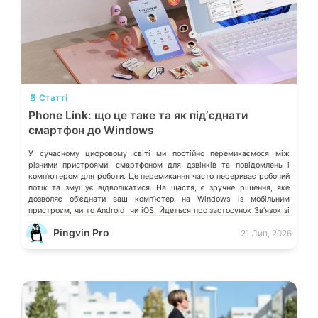
💬
📄 Статті
Phone Link: що це таке та як підʼєднати
смартфон до Windows
У сучасному цифровому світі ми постійно перемикаємося між
різними пристроями: смартфоном для дзвінків та повідомлень і
компʼютером для роботи. Це перемикання часто перериває робочий
потік та змушує відволікатися. На щастя, є зручне рішення, яке
дозволяє обʼєднати ваш компʼютер на Windows із мобільним
пристроєм, чи то Android, чи iOS. Йдеться про застосунок Звʼязок зі
смартфоном (Phone Link) від Microsoft, що перетворює ваш ПК на
Pingvin Pro
21 Лип, 2026
своєрідний «міст» до функцій смартфона.