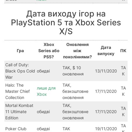
Дата виходу ігор на
PlayStation 5 та Xbox Series
X/S
Xbox
Оновлення
Дата
Гра
Series або
між
ПК
випуску
PS5?
поколіннями?
Call of Duty:
ТАК, $ 10
ТА
Black Ops Cold
обидві
13/11/2020
оновлення
К
War
Halo: The
ТАК,
лише для
ТА
Master Chief
безкоштовне
17/11/2020
Xbox
К
Collection
оновлення
Mortal Kombat
ТАК,
ТА
11 Ultimate
обидві
безкоштовне
17/11/2020
К
Edition
оновлення
ТА
Poker Club
обидві
ТАК
19/11/2020
К