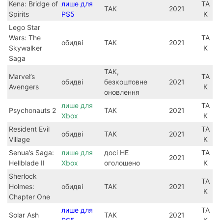
Kena: Bridge of
лише для
ТА
ТАК
2021
Spirits
PS5
К
Lego Star
Wars: The
ТА
обидві
ТАК
2021
Skywalker
К
Saga
ТАК,
Marvel’s
ТА
обидві
безкоштовне
2021
Avengers
К
оновлення
лише для
ТА
Psychonauts 2
ТАК
2021
Xbox
К
Resident Evil
ТА
обидві
ТАК
2021
Village
К
Senua’s Saga:
лише для
досі НЕ
ТА
2021
Hellblade II
Xbox
оголошено
К
Sherlock
ТА
Holmes:
обидві
ТАК
2021
К
Chapter One
лише для
ТА
Solar Ash
ТАК
2021