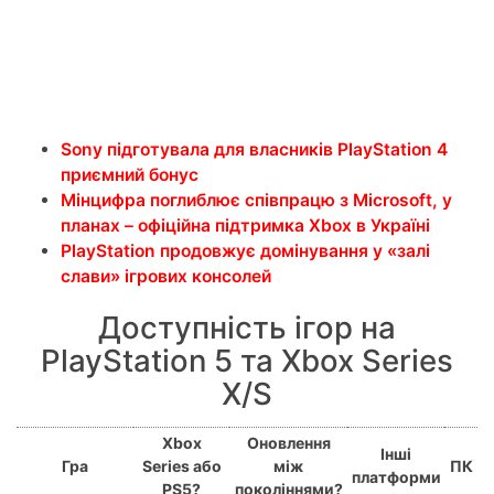
Sony підготувала для власників PlayStation 4
приємний бонус
Мінцифра поглиблює співпрацю з Microsoft, у
планах – офіційна підтримка Xbox в Україні
PlayStation продовжує домінування у «залі
слави» ігрових консолей
Доступність ігор на
PlayStation 5 та Xbox Series
X/S
Xbox
Оновлення
Інші
Гра
Series або
між
ПК
платформи
PS5?
поколіннями?