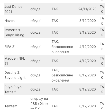
Just Dance
ТА
обидві
ТАК
24/11/2020
2021
К
ТА
Haven
обидві
ТАК
3/12/2020
К
Immortals
ТА
обидві
ТАК
3/12/2020
Fenyx Rising
К
ТАК,
ТА
FIFA 21
обидві
безкоштовне
4/12/2020
К
оновлення
Madden NFL
ТА
обидві
ТАК
4/12/2020
21
К
ТАК,
Destiny 2:
ТА
обидві
безкоштовне
8/12/2020
Beyond Light
К
оновлення
Puyo Puyo
ТА
обидві
ТАК
8/12/2020
Tetris 2
К
спершу на
PS5 / Xbox
ТА
Temtem
ТАК
8/12/2020
та ПК у
К