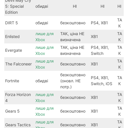
Devil May Cry
5: Special
обидві
НІ
НІ
НІ
Edition
ТА
DIRT 5
обидві
безкоштовно
PS4, XB1
К
лише для
ТАК, ціна НЕ
ТА
Enlisted
XB1
Xbox
визначена
К
лише для
ТАК, ціна НЕ
PS4, XB1,
ТА
Evergate
Xbox
визначена
Switch
К
лише для
ТА
The Falconeer
безкоштовно
XB1
Xbox
К
безкоштовно
PS4, XB1,
ТА
Fortnite
обидві
(оновл. НЕ
Switch, iOS
К
потр.)
Forza Horizon
лише для
ТА
безкоштовно
XB1
4
Xbox
К
лише для
ТА
Gears 5
безкоштовно
XB1
Xbox
К
лише для
ТА
Gears Tactics
безкоштовно
XB1
Xbox
К