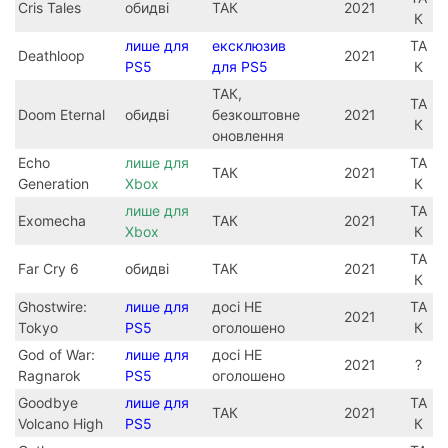
Cris Tales
обидві
ТАК
2021
К
лише для
ексклюзив
ТА
Deathloop
2021
PS5
для PS5
К
ТАК,
ТА
Doom Eternal
обидві
безкоштовне
2021
К
оновлення
Echo
лише для
ТА
ТАК
2021
Generation
Xbox
К
лише для
ТА
Exomecha
ТАК
2021
Xbox
К
ТА
Far Cry 6
обидві
ТАК
2021
К
Ghostwire:
лише для
досі НЕ
ТА
2021
Tokyo
PS5
оголошено
К
God of War:
лише для
досі НЕ
2021
?
Ragnarok
PS5
оголошено
Goodbye
лише для
ТА
ТАК
2021
Volcano High
PS5
К