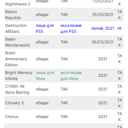
обидві
ТАК
11/02/2021
Nightmares 2
К
Riders
ТА
обидві
ТАК
25/02/2021
Republic
К
Destruction
лише для
ексклюзив
лютий, 2021
НІ
AllStars
PS5
для PS5
Balan
ТА
обидві
ТАК
26/03/2021
Wonderworld
К
Braid:
ТА
Anniversary
обидві
ТАК
2021
К
Edition
Bright Memory
лише для
ексклюзив
ТА
2021
Infinite
Xbox
для Xbox
К
CYGNI: All
ТА
обидві
ТАК
2021
Guns Blazing
К
ТА
Chivalry 2
обидві
ТАК
2021
К
ТА
Chorus
обидві
ТАК
2021
К
ТА