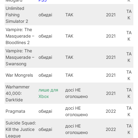
Unlimited
ТА
Fishing
обидві
ТАК
2021
К
Simulator 2
Vampire: The
ТА
Masquerade –
обидві
ТАК
2021
К
Bloodlines 2
Vampire: The
ТА
Masquerade –
обидві
ТАК
2021
К
Swansong
ТА
War Mongrels
обидві
ТАК
2021
К
Warhammer
лише для
досі НЕ
ТА
40,000:
2021
Xbox
оголошено
К
Darktide
досі НЕ
ТА
Pragmata
обидві
2022
оголошено
К
Suicide Squad:
досі НЕ
ТА
Kill the Justice
обидві
2022
оголошено
К
League