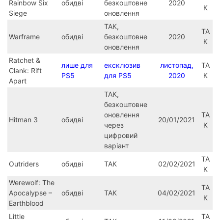
Rainbow Six
обидві
безкоштовне
2020
К
Siege
оновлення
ТАК,
ТА
Warframe
обидві
безкоштовне
2020
К
оновлення
Ratchet &
лише для
ексклюзив
листопад,
ТА
Clank: Rift
PS5
для PS5
2020
К
Apart
ТАК,
безкоштовне
оновлення
ТА
Hitman 3
обидві
20/01/2021
через
К
цифровий
варіант
ТА
Outriders
обидві
ТАК
02/02/2021
К
Werewolf: The
ТА
Apocalypse –
обидві
ТАК
04/02/2021
К
Earthblood
Little
ТА