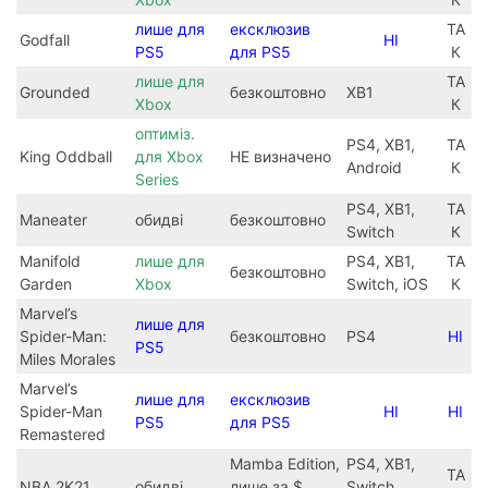
лише для
ексклюзив
ТА
Godfall
НІ
PS5
для PS5
К
лише для
ТА
Grounded
безкоштовно
XB1
Xbox
К
оптиміз.
PS4, XB1,
ТА
King Oddball
для Xbox
НЕ визначено
Android
К
Series
PS4, XB1,
ТА
Maneater
обидві
безкоштовно
Switch
К
Manifold
лише для
PS4, XB1,
ТА
безкоштовно
Garden
Xbox
Switch, iOS
К
Marvel’s
лише для
Spider-Man:
безкоштовно
PS4
НІ
PS5
Miles Morales
Marvel’s
лише для
ексклюзив
Spider-Man
НІ
НІ
PS5
для PS5
Remastered
Mamba Edition,
PS4, XB1,
ТА
NBA 2K21
обидві
лише за $
Switch,