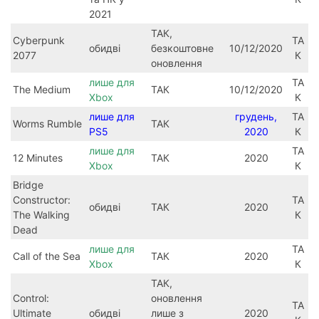
2021
ТАК,
Cyberpunk
ТА
обидві
безкоштовне
10/12/2020
2077
К
оновлення
лише для
ТА
The Medium
ТАК
10/12/2020
Xbox
К
лише для
грудень,
ТА
Worms Rumble
ТАК
PS5
2020
К
лише для
ТА
12 Minutes
ТАК
2020
Xbox
К
Bridge
Constructor:
ТА
обидві
ТАК
2020
The Walking
К
Dead
лише для
ТА
Call of the Sea
ТАК
2020
Xbox
К
ТАК,
Control:
оновлення
ТА
Ultimate
обидві
лише з
2020