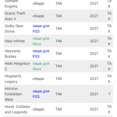
Gotham
ТА
обидві
ТАК
2021
Knights
К
Grand Theft
ТА
обидві
ТАК
2021
Auto V
К
Guilty Gear
лише для
ТА
ТАК
2021
Strive
PS5
К
лише для
ТА
Halo Infinite
ТАК
2021
Xbox
К
Heavenly
лише для
ТА
ТАК
2021
Bodies
PS5
К
Hello Neighbor
лише для
ТА
ТАК
2021
2
Xbox
К
Hogwarts
ТА
обидві
ТАК
2021
Legacy
К
Horizon
лише для
Forbidden
ТАК
2021
?
PS5
West
Hood: Outlaws
ТА
обидві
ТАК
2021
and Legends
К