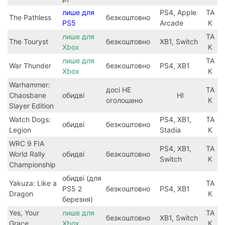
лише для
PS4, Apple
ТА
The Pathless
безкоштовно
PS5
Arcade
К
лише для
ТА
The Touryst
безкоштовно
XB1, Switch
Xbox
К
лише для
ТА
War Thunder
безкоштовно
PS4, XB1
Xbox
К
Warhammer:
досі НЕ
ТА
Chaosbane
обидві
НІ
оголошено
К
Slayer Edition
Watch Dogs:
PS4, XB1,
ТА
обидві
безкоштовно
Legion
Stadia
К
WRC 9 FIA
PS4, XB1,
ТА
World Rally
обидві
безкоштовно
Switch
К
Championship
обидві (для
Yakuza: Like a
ТА
PS5 2
безкоштовно
PS4, XB1
Dragon
К
березня)
Yes, Your
лише для
ТА
безкоштовно
XB1, Switch
Grace
Xbox
К