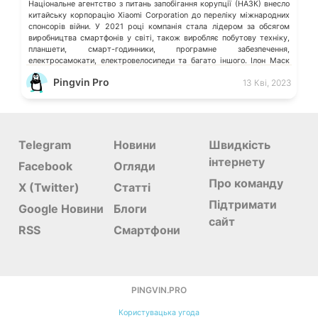
Національне агентство з питань запобігання корупції (НАЗК) внесло
китайську корпорацію Xiaomi Corporation до переліку міжнародних
спонсорів війни. У 2021 році компанія стала лідером за обсягом
виробництва смартфонів у світі, також виробляє побутову техніку,
планшети, смарт-годинники, програмне забезпечення,
електросамокати, електровелосипеди та багато іншого. Ілон Маск
відмовився видаляти твіт мєдвєдєва про «зникнення України»
Pingvin Pro
13 Кві, 2023
Microsoft більше не обслуговує […]
Telegram
Новини
Швидкість
інтернету
Facebook
Огляди
Про команду
X (Twitter)
Статті
Підтримати
Google Новини
Блоги
сайт
RSS
Смартфони
PINGVIN.PRO
Користувацька угода