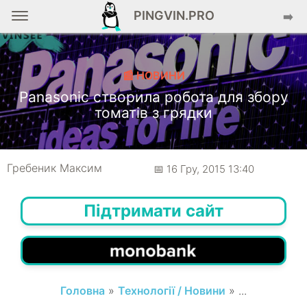
PINGVIN.PRO
➡️
📰 НОВИНИ
Panasonic створила робота для збору
томатів з грядки
Гребеник Максим
📅 16 Гру, 2015 13:40
Підтримати сайт
Головна
»
Технології / Новини
» ...