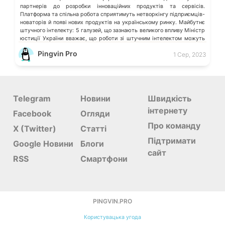
партнерів до розробки інноваційних продуктів та сервісів.
Платформа та спільна робота сприятимуть нетворкінгу підприємців-
новаторів й появі нових продуктів на українському ринку. Майбутнє
штучного інтелекту: 5 галузей, що зазнають великого впливу Міністр
юстиції України вважає, що роботи зі штучним інтелектом можуть
стати помічниками нотаріусів Ілон Маск заснував нову […]
Pingvin Pro
1 Сер, 2023
Telegram
Новини
Швидкість
інтернету
Facebook
Огляди
Про команду
X (Twitter)
Статті
Підтримати
Google Новини
Блоги
сайт
RSS
Смартфони
PINGVIN.PRO
Користувацька угода