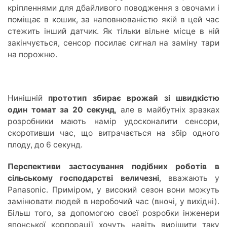
кріпленнями для дбайливого поводження з овочами і
поміщає в кошик, за наповнюваністю якій в цей час
стежить інший датчик. Як тільки вільне місце в ній
закінчується, сенсор посилає сигнал на заміну тари
на порожню.
Нинішній
прототип збирає врожай зі швидкістю
один томат за 20 секунд
, але в майбутніх зразках
розробники мають намір удосконалити сенсори,
скоротивши час, що витрачається на збір одного
плоду, до 6 секунд.
Перспективи застосування подібних роботів в
сільському господарстві величезні
, вважають у
Panasonic. Приміром, у високий сезон вони можуть
замінювати людей в неробочий час (вночі, у вихідні).
Більш того, за допомогою своєї розробки інженери
японської корпорації хочуть навіть вирішити таку