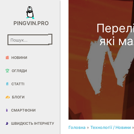
PINGVIN.PRO
Перелі
які м
📰
НОВИНИ
🏆
ОГЛЯДИ
📄
СТАТТІ
✍️
БЛОГИ
📱
СМАРТФОНИ
📡
ШВИДКІСТЬ ІНТЕРНЕТУ
Головна
»
Технології / Новини
»