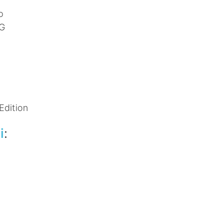
o
5G
Edition
i
:
m