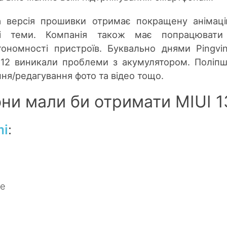
а версія прошивки отримає покращену анімац
 і теми. Компанія також має попрацювати
ономності пристроїв. Буквально днями Pingvi
 12 виникали проблеми з акумулятором. Поліп
ання/редагування фото та відео тощо.
ни мали би отримати MIUI 1
mi
:
te