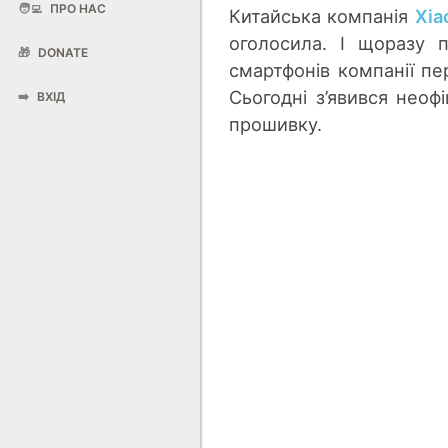
🧑‍💻
ПРО НАС
Китайська компанія
Xia
оголосила. І щоразу п
🎁
DONATE
смартфонів компанії п
Сьогодні з’явився неоф
➡️
ВХІД
прошивку.