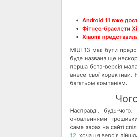
Android 11 вже дос
Фітнес-браслети X
Xiaomi представила
MIUI 13 має бути предс
буде названа ще нескор
перша бета-версія мала 
внесе свої корективи. 
багатьом компаніям.
Чого
Насправді, будь-чого
оновленнями прошивки,
саме зараз на сайті сп
12
, хоча ця версія дій