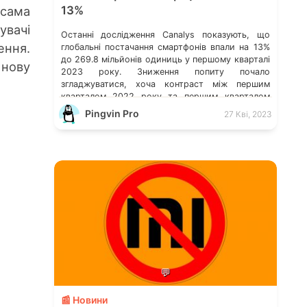
 сама
13%
увачі
Останні дослідження Canalys показують, що
ення.
глобальні постачання смартфонів впали на 13%
до 269.8 мільйонів одиниць у першому кварталі
 нову
2023 року. Зниження попиту почало
згладжуватися, хоча контраст між першим
кварталом 2022 року та першим кварталом
2023 року все ще помітний. Дослідження
Pingvin Pro
27 Кві, 2023
Canalys: світове постачання смартфонів за 4-ий
кв. 2022 р. Витрати на хмарні послуги в усьому
[…]
💬
📰 Новини