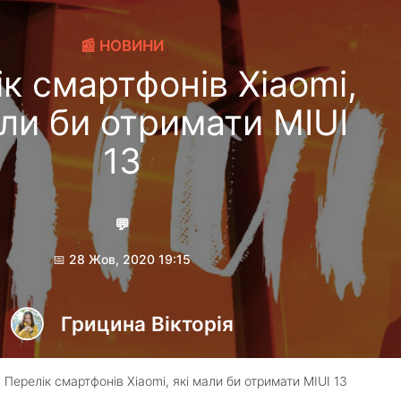
📰 НОВИНИ
к смартфонів Xiaomi,
али би отримати MIUI
13
💬
📅 28 Жов, 2020 19:15
Грицина Вікторія
 Перелік смартфонів Xiaomi, які мали би отримати MIUI 13