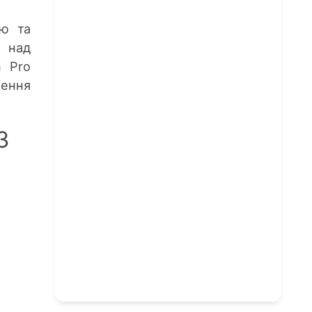
ію та
 над
n Pro
шення
3