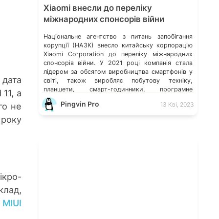
Xiaomi внесли до переліку
міжнародних спонсорів війни
Національне агентство з питань запобігання
корупції (НАЗК) внесло китайську корпорацію
Xiaomi Corporation до переліку міжнародних
спонсорів війни. У 2021 році компанія стала
лідером за обсягом виробництва смартфонів у
 дата
світі, також виробляє побутову техніку,
планшети, смарт-годинники, програмне
11, а
забезпечення, електросамокати,
Pingvin Pro
го не
13 Кві, 2023
електровелосипеди та багато іншого. Ілон Маск
відмовився видаляти твіт мєдвєдєва про
 року
«зникнення України» Microsoft більше не
обслуговує […]
ікро-
клад,
я
MIUI