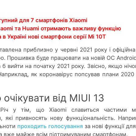
тупний для 7 смартфонів Xiaomi
iaomi та Huami отримають важливу функцію
 в Україні нові смартфони серії Mi 10T
тавлена приблизно у червні 2021 року і офіційна
о. Прошивка буде працювати на новій ОС Android 
б вийти на початку 2021 року. Звісно, якщо нічо
Наприклад, як коронавірус попсував плани 2020
 очікувати від MIUI 13
. Річ у тім, що Xiaomi славиться частими м
 які привносять нову функціональність. Напри
ільноти
проходить голосування
за нові функції дл
шла вже майже всім підтримуваним смартфонам.