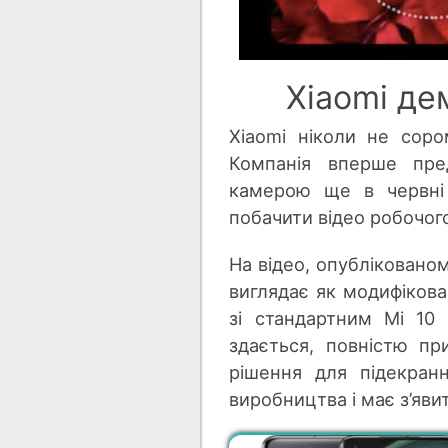
Xiaomi де
Xiaomi ніколи не соро
Компанія вперше пре
камерою ще в червні 
побачити відео робочог
На відео, опубліковано
виглядає як модифікован
зі стандартним Mi 10 
здається, повністю п
рішення для підекран
виробництва і має з’яви