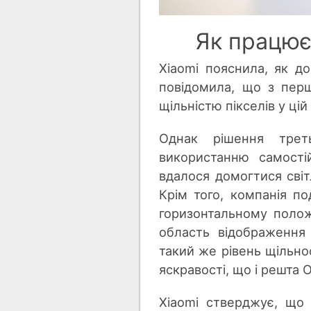
Як працює
Xiaomi пояснила, як д
повідомила, що з пер
щільністю пікселів у цій
Однак рішення трет
використанню самості
вдалося домогтися світ
Крім того, компанія под
горизонтальному положе
область відображення
такий же рівень щільност
яскравості, що і решта 
Xiaomi стверджує, що 