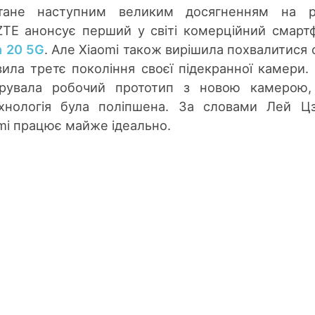
тане наступним великим досягненням на р
 ZTE анонсує перший у світі комерційний смарт
n 20 5G
. Але Xiaomi також вирішила похвалитися 
ила третє покоління своєї підекранної камери.
трувала робочий прототип з новою камерою,
ехнологія була поліпшена. За словами Лей Ц
mi працює майже ідеально.