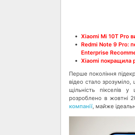
Xiaomi Mi 10T Pro 
Redmi Note 9 Pro: 
Enterprise Recomm
Xiaomi покращила р
Перше покоління підекр
відео стало зрозуміло,
щільність пікселів у
розроблено в жовтні 20
компанії
, майже ідеаль