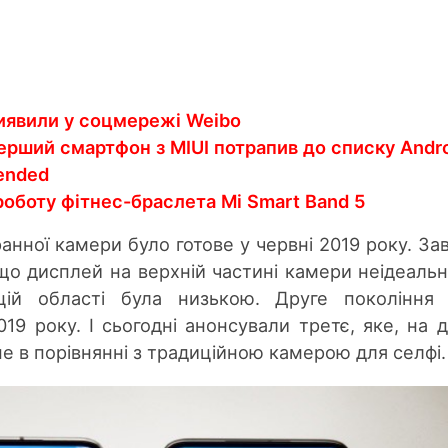
виявили у соцмережі Weibo
перший смартфон з MIUI потрапив до списку Andr
ended
оботу фітнес-браслета Mi Smart Band 5
анної камери було готове у червні 2019 року. За
 що дисплей на верхній частині камери неідеальн
 цій області була низькою. Друге покоління
19 року. І сьогодні анонсували третє, яке, на 
не в порівнянні з традиційною камерою для селфі.