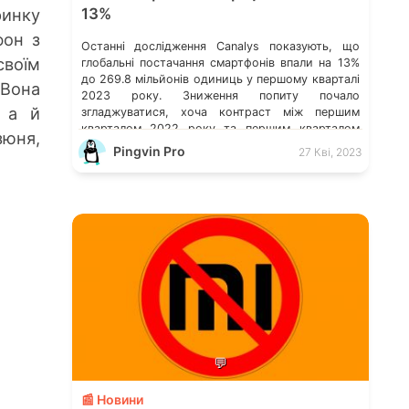
инку
13%
фон з
Останні дослідження Canalys показують, що
своїм
глобальні постачання смартфонів впали на 13%
до 269.8 мільйонів одиниць у першому кварталі
 Вона
2023 року. Зниження попиту почало
 а й
згладжуватися, хоча контраст між першим
кварталом 2022 року та першим кварталом
зюня,
2023 року все ще помітний. Дослідження
Pingvin Pro
27 Кві, 2023
Canalys: світове постачання смартфонів за 4-ий
кв. 2022 р. Витрати на хмарні послуги в усьому
[…]
💬
📰 Новини