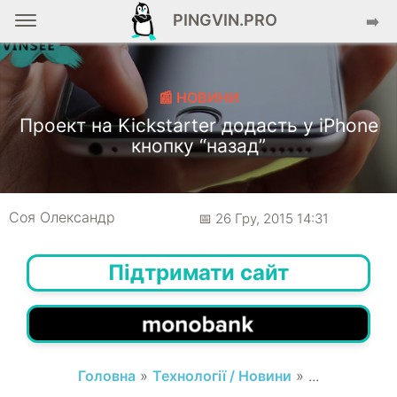
PINGVIN.PRO
➡️
📰 НОВИНИ
Проект на Kickstarter додасть у iPhone
кнопку “назад”
Соя Олександр
📅 26 Гру, 2015 14:31
Підтримати сайт
Головна
»
Технології / Новини
» ...