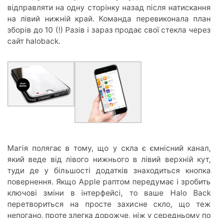
відправляти на одну сторінку назад після натискання
на лівий нижній край. Команда перевиконала план
зборів до 10 (!) Разів і зараз продає свої стекла через
сайт haloback.
Магія полягає в тому, що у скла є ємнісний канал,
який веде від лівого нижнього в лівий верхній кут,
туди де у більшості додатків знаходиться кнопка
повернення. Якщо Apple раптом передумає і зробить
ключові зміни в інтерфейсі, то ваше Halo Back
перетвориться на просте захисне скло, що теж
непогано, проте злегка дорожче, ніж у середньому по