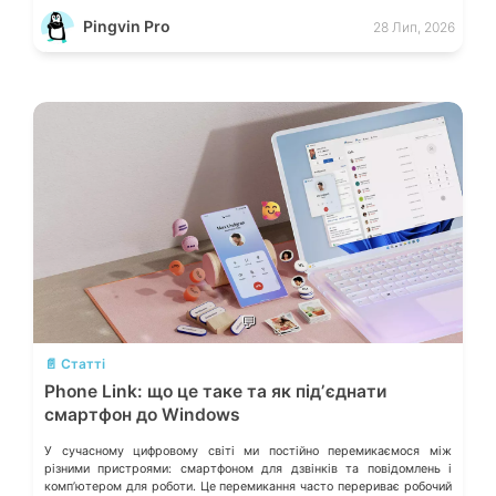
окремих лініях. Розберімо, які технічні параметри насправді
Pingvin Pro
28 Лип, 2026
визначають надійність системи живлення та як правильно підібрати
БЖ із гарантованим запасом міцності. Пікові […]
💬
📄 Статті
Phone Link: що це таке та як підʼєднати
смартфон до Windows
У сучасному цифровому світі ми постійно перемикаємося між
різними пристроями: смартфоном для дзвінків та повідомлень і
компʼютером для роботи. Це перемикання часто перериває робочий