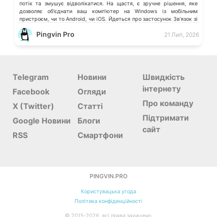
потік та змушує відволікатися. На щастя, є зручне рішення, яке
дозволяє обʼєднати ваш компʼютер на Windows із мобільним
пристроєм, чи то Android, чи iOS. Йдеться про застосунок Звʼязок зі
смартфоном (Phone Link) від Microsoft, що перетворює ваш ПК на
Pingvin Pro
21 Лип, 2026
своєрідний «міст» до функцій смартфона.
Telegram
Новини
Швидкість
інтернету
Facebook
Огляди
Про команду
X (Twitter)
Статті
Підтримати
Google Новини
Блоги
сайт
RSS
Смартфони
PINGVIN.PRO
Користувацька угода
Політика конфіденційності
©
2015-
2026, всі права захищено.