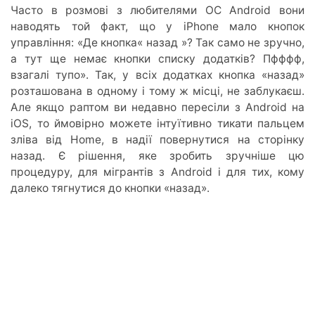
Часто в розмові з любителями ОС Android вони
наводять той факт, що у iPhone мало кнопок
управління: «Де кнопка« назад »? Так само не зручно,
а тут ще немає кнопки списку додатків? Пфффф,
взагалі тупо». Так, у всіх додатках кнопка «назад»
розташована в одному і тому ж місці, не заблукаєш.
Але якщо раптом ви недавно пересіли з Android на
iOS, то ймовірно можете інтуїтивно тикати пальцем
зліва від Home, в надії повернутися на сторінку
назад. Є рішення, яке зробить зручніше цю
процедуру, для мігрантів з Android і для тих, кому
далеко тягнутися до кнопки «назад».