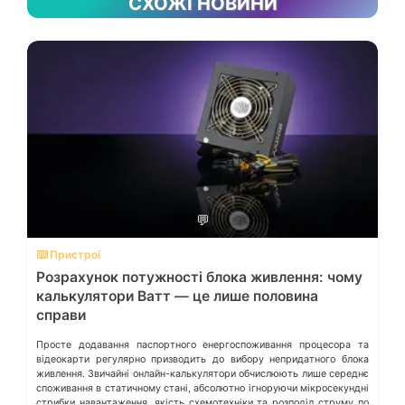
СХОЖІ НОВИНИ
💬
⌨️ Пристрої
Розрахунок потужності блока живлення: чому
калькулятори Ватт — це лише половина
справи
Просте додавання паспортного енергоспоживання процесора та
відеокарти регулярно призводить до вибору непридатного блока
живлення. Звичайні онлайн-калькулятори обчислюють лише середнє
споживання в статичному стані, абсолютно ігноруючи мікросекундні
стрибки навантаження, якість схемотехніки та розподіл струму по