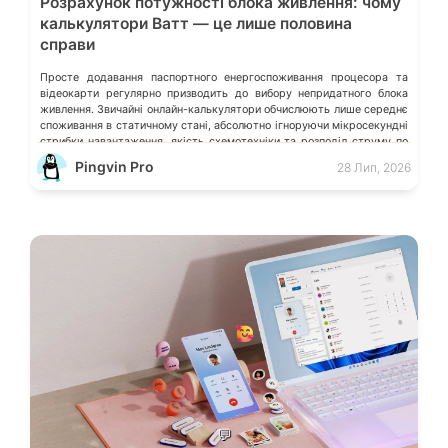
Розрахунок потужності блока живлення: чому
калькулятори Ватт — це лише половина
справи
Просте додавання паспортного енергоспоживання процесора та
відеокарти регулярно призводить до вибору непридатного блока
живлення. Звичайні онлайн-калькулятори обчислюють лише середнє
споживання в статичному стані, абсолютно ігноруючи мікросекундні
стрибки навантаження, якість схемотехніки та розподіл струму по
окремих лініях. Розберімо, які технічні параметри насправді
Pingvin Pro
28 Лип, 2026
визначають надійність системи живлення та як правильно підібрати
БЖ із гарантованим запасом міцності. Пікові […]
💬