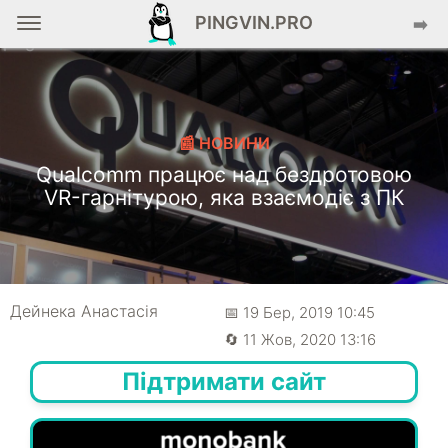
PINGVIN.PRO
➡️
📰 НОВИНИ
Qualcomm працює над бездротовою
VR-гарнітурою, яка взаємодіє з ПК
Дейнека Анастасiя
📅 19 Бер, 2019 10:45
🔄 11 Жов, 2020 13:16
Підтримати сайт