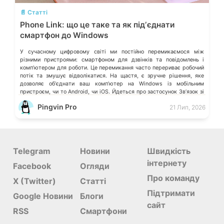
📄 Статті
Phone Link: що це таке та як підʼєднати
смартфон до Windows
У сучасному цифровому світі ми постійно перемикаємося між
різними пристроями: смартфоном для дзвінків та повідомлень і
компʼютером для роботи. Це перемикання часто перериває робочий
потік та змушує відволікатися. На щастя, є зручне рішення, яке
дозволяє обʼєднати ваш компʼютер на Windows із мобільним
пристроєм, чи то Android, чи iOS. Йдеться про застосунок Звʼязок зі
смартфоном (Phone Link) від Microsoft, що перетворює ваш ПК на
Pingvin Pro
21 Лип, 2026
своєрідний «міст» до функцій смартфона.
Telegram
Новини
Швидкість
інтернету
Facebook
Огляди
Про команду
X (Twitter)
Статті
Підтримати
Google Новини
Блоги
сайт
RSS
Смартфони