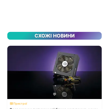
СХОЖІ НОВИНИ
💬
⌨️ Пристрої