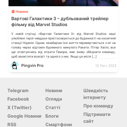
💬
📰 Новини
Вартові Галактики 3 – дубльований трейлер
фільму від Marvel Studios
У новій стрічці «Вартові Галактики 3» від Marvel Studios наші
улюблені герої-невдахи пристосовуються до буденності на космічній
станції Ніденія. Однак незабаром їхні життя перевертаються з ніг на
голову через відгомін буремного минулого Ракети. Пітер Квілл, все
ще оговтуючись від втрати Ґамори, має знову об’єднати команду,
щоб захистити всесвіт та одного з них. Якщо ця місія […]
Pingvin Pro
13 Лют, 2023
Telegram
Новини
Швидкість
інтернету
Facebook
Огляди
Про команду
X (Twitter)
Статті
Підтримати
Google Новини
Блоги
сайт
RSS
Смартфони