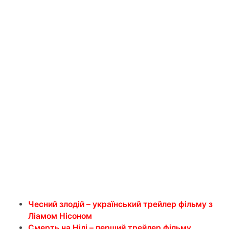
Чесний злодій – український трейлер фільму з
Ліамом Нісоном
Смерть на Нілі – перший трейлер фільму,