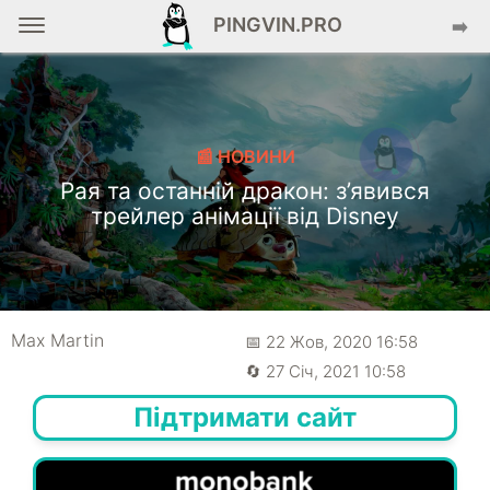
PINGVIN.PRO
➡️
📰 НОВИНИ
Рая та останній дракон: з’явився
трейлер анімації від Disney
Max Martin
📅 22 Жов, 2020 16:58
🔄 27 Січ, 2021 10:58
Підтримати сайт