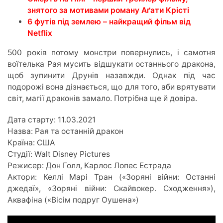
знятого за мотивами роману Аґати Крісті
6 футів під землею – найкращий фільм від
Netflix
500 років потому монстри повернулись, і самотня
воїтелька Рая мусить відшукати останнього дракона,
щоб зупинити Друнів назавжди. Однак під час
подорожі вона дізнається, що для того, аби врятувати
світ, магії драконів замало. Потрібна ще й довіра.
Дата старту: 11.03.2021
Назва: Рая та останній дракон
Країна: США
Студії: Walt Disney Pictures
Режисер: Дон Голл, Карлос Лопес Естрада
Актори: Келлі Марі Тран («Зоряні війни: Останні
джедаї», «Зоряні війни: Скайвокер. Сходження»),
Аквафіна («Вісім подруг Оушена»)