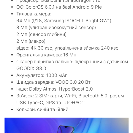
Процесор: Qualcomm Snapdragon 712
ОС: ColorOS 6.0.1 на базі Android 9 Pie
Тилова камера:
64 Мп (f/1.8, Samsung ISOCELL Bright GW1)
8 Мп (ультраширококутний сенсор)
2 Мп (сенсор глибини)
2 Мп (макро)
відео: 4K 30 кзс, уповільнена зйомка 240 кзс
Фронтальна камера: 16 Мп
Сканер відбитків пальців: підекранний з датчиком
GOODIX G3.0
Акумулятор: 4000 мАг
Швидка зарядка: VOOC 3.0 20 Вт
Інше: Dolby Atmos, HyperBoost 2.0
Зв’язок: 2 SIM-карти, Wi-Fi, Bluetooth 5.0, роз’єм
USB Type-C, GPS та ГЛОНАСС
Кольори: синій та білий