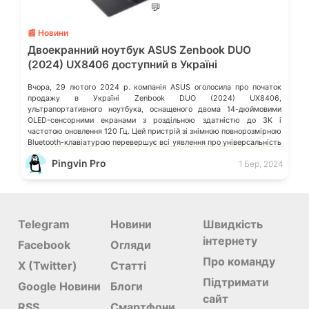
💬
📰 Новини
Двоекранний ноутбук ASUS Zenbook DUO
(2024) UX8406 доступний в Україні
Вчора, 29 лютого 2024 р. компанія ASUS оголосила про початок
продажу в Україні Zenbook DUO (2024) UX8406,
ультрапортативного ноутбука, оснащеного двома 14-дюймовими
OLED-сенсорними екранами з роздільною здатністю до 3K і
частотою оновлення 120 Гц. Цей пристрій зі знімною повнорозмірною
Bluetooth-клавіатурою перевершує всі уявлення про універсальність
в мобільних умовах. Zenbook DUO UX8406 є ноутбуком класу Intel
Pingvin Pro
1 Бер, 2024
Evo […]
Telegram
Новини
Швидкість
інтернету
Facebook
Огляди
Про команду
X (Twitter)
Статті
Підтримати
Google Новини
Блоги
сайт
RSS
Смартфони