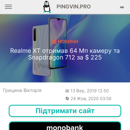
PINGVIN.PRO
➡️
📰 НОВИНИ
Realme XT отримав 64 Мп камеру та
Snapdragon 712 за $ 225
Грицина Вікторія
📅 13 Вер, 2019 12:50
🔄 24 Жов, 2020 03:56
Підтримати сайт