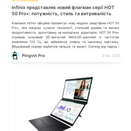
📢 Оголошення
Infinix представляє новий флагман серії HOT
50 Pro+: потужність, стиль та витривалість
Компанія Infinix офіційно презентує нову модель смартфона HOT 50
Pro+, яка поєднує сучасні технології, стильний дизайн та високу
продуктивність, орієнтовану на молодіжну аудиторію. HOT 50 Pro+
отримав яскравий 3D-вигнутий AMOLED-дисплей із частотою
оновлення 120 Гц, що забезпечує плавну та насичену картинку.
Вбудований сканер відбитків пальців та захист Corning від падінь і
подряпин гарантують безпеку та […]
Pingvin Pro
2 Кві, 2025