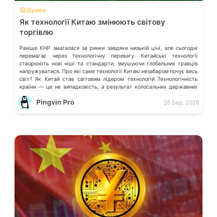
🤔 Думки
Як технології Китаю змінюють світову
торгівлю
Раніше КНР змагалася за ринки завдяки низькій ціні, але сьогодні
перемагає через технологічну перевагу. Китайські технології
створюють нові ніші та стандарти, змушуючи глобальних гравців
напружуватися. Про які саме технології Китаю незабаром почує весь
світ? Як Китай став світовим лідером технологій Технологічність
країни — це не випадковість, а результат колосальних державних
інвестицій, жорсткого протекціонізму та здатності […]
Pingvin Pro
26 Бер, 2026