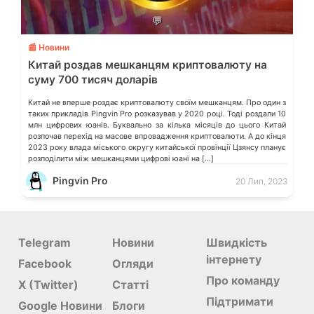
💬
📰 Новини
Китай роздав мешканцям криптовалюту на
суму 700 тисяч доларів
Китай не вперше роздає криптовалюту своїм мешканцям. Про один з
таких прикладів Pingvin Pro розказував у 2020 році. Тоді роздали 10
млн цифрових юанів. Буквально за кілька місяців до цього Китай
розпочав перехід на масове впровадження криптовалюти. А до кінця
2023 року влада міського округу китайської провінції Цзянсу планує
розподілити між мешканцями цифрові юані на […]
Pingvin Pro
20 Лип, 2023
Telegram
Новини
Швидкість
інтернету
Facebook
Огляди
Про команду
X (Twitter)
Статті
Підтримати
Google Новини
Блоги