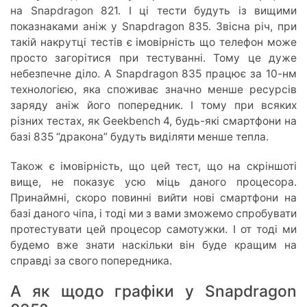
на Snapdragon 821. І ці тести будуть із вищими
показнаками аніж у Snapdragon 835. Звісна річ, при
такій накрутці тестів є імовірність що телефон може
просто загорітися при тестуванні. Тому це дуже
небезпечне діло. А Snapdragon 835 працює за 10-нм
технологією, яка споживає значно менше ресурсів
заряду аніж його попередник. І тому при всяких
різних тестах, як Geekbench 4, будь-які смартфони на
базі 835 “дракона” будуть виділяти менше тепла.
Також є імовірність, що цей тест, що на скріншоті
вище, не показує усю міць даного процесора.
Принаймні, скоро повинні вийти нові смартфони на
базі даного чіпа, і тоді ми з вами зможемо спробувати
протестувати цей процесор самотужки. І от тоді ми
будемо вже знати наскільки він буде кращим на
справді за свого попередника.
А як щодо графіки у Snapdragon