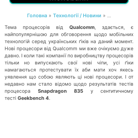
Головна
»
Технології / Новини
» ...
Тема процесорів від
Qualcomm
, здається, є
найпопулярнішою для обговорення щодо мобільних
технологій серед українських ґіків на даний момент.
Нові процесори від Qualcomm ми вже очікуємо дуже
давно. І коли такі компанії по виробництву процесорів
тільки но випускають свої нові чіпи, усі ґіки
намагаються протестувати їх аби мати хоч якесь
уявлення що собою являють ці нові процесори. І от
недавно нам стало відомо щодо результатів тестів
процесора
Snapdragon 835
у сентитичному
тесті
Geekbench 4
.