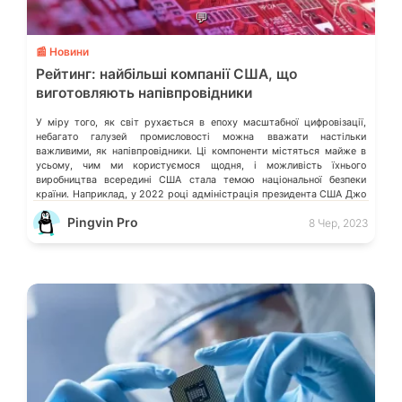
💬
📰 Новини
Рейтинг: найбільші компанії США, що
виготовляють напівпровідники
У міру того, як світ рухається в епоху масштабної цифровізації,
небагато галузей промисловості можна вважати настільки
важливими, як напівпровідники. Ці компоненти містяться майже в
усьому, чим ми користуємося щодня, і можливість їхнього
виробництва всередині США стала темою національної безпеки
країни. Наприклад, у 2022 році адміністрація президента США Джо
Байдена заявила про закон «CHIPS and Science […]
Pingvin Pro
8 Чер, 2023