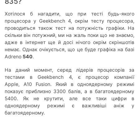
835?
Хотілося б нагадити, що при тесті будь-якого
процесора у Geekbench 4, окрім тесту процесора,
проводиться також тест на потужність графіки. На
скільки він потужний, ми на жаль поки що не знаємо,
адже в інтернет ще й досі нічого окрім скріншотів
немає. Однак очікується, що це буде графіка на базі
Adreno
540
.
На даний момент, серед лідерів процесорів за
тестами в Geekbench 4, є процесор компанії
Apple, A10 Fusion. Який в одноядерному режимі
показує приблизно 3300 балів, а в багатоядерному
5400. Як не крутити, але все таки цифри в
одноядерному режимі є важливіші аніж у
багатоядерному.