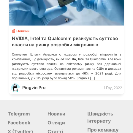
💬
📰 Новини
NVIDIA, Intel та Qualcomm ризикують суттєво
впасти на ринку розробки мікрочипів
Сполучені Штати Америки є лідером у розробці мікрочипів з
компаніями, що домінують, як-от NVIDIA, Intel та Qualcomm. Але вони
ризикують суттєво впасти на світовому ринку без державної
підтримки цього сектора. Останніми роками частка США в доходах
від розробки мікросхем зменшилася до 46% у 2021 році. Для
порівняння, у 2015 році було понад 50%. Згідно з […]
Pingvin Pro
1 Гру, 2022
Telegram
Новини
Швидкість
інтернету
Facebook
Огляди
Про команду
X (Twitter)
Статті