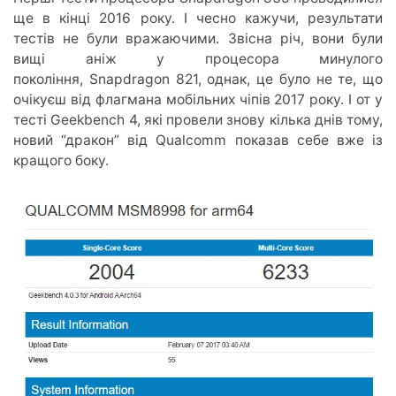
ще в кінці 2016 року. І чесно кажучи, результати
тестів не були вражаючими. Звісна річ, вони були
вищі аніж у процесора минулого
покоління, Snapdragon 821, однак, це було не те, що
очікуєш від флагмана мобільних чіпів 2017 року. І от у
тесті Geekbench 4, які провели знову кілька днів тому,
новий “дракон” від Qualcomm показав себе вже із
кращого боку.