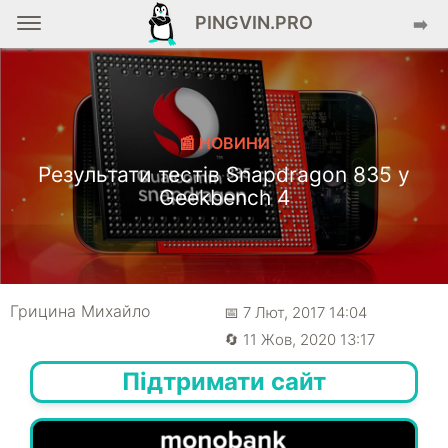
PINGVIN.PRO
➡️
📰 НОВИНИ
Результати тестів Snapdragon 835 у
Geekbench 4
Грицина Михайло
📅 7 Лют, 2017 14:04
🔄 11 Жов, 2020 13:17
Підтримати сайт