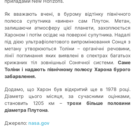
приладами New Horizons.
Як вважають вчені, в бурому відтінку північного
полюса супутника «винен» сам Плутон. Метан,
залишаючи атмосферу цієї планети, захоплюється
Хароном і потім осідає на поверхні супутника. Надалі
під дією ультрафіолетового випромінювання Сонця з
метану утворюються Толіни – органічні речовини,
лінії поглинання яких виявлені в спектрах багатьох
крижаних тіл зовнішньої Сонячної системи.
Саме
Толіни і надають північному полюсу Харона бурого
забарвлення.
Додамо, що Харон був відкритий ще в 1978 році.
Діаметр цього місяця, за сучасними оцінками,
становить 1205 км –
трохи більше половини
діаметра Плутона
.
Джерело:
nasa.gov