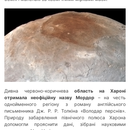
Дивна червоно-коричнева
область на Хароні
отримала неофіційну назву Мордор
– на честь
однойменного регіону з роману англійського
письменника Дж. Р. Р. Толкіна «Володар перснів».
Природу забарвлення північного полюса Харона
допомогли прояснити дані, зібрані науковими