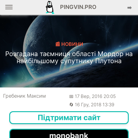
PINGVIN.PRO
➡️
📰 НОВИНИ
Розгадана таємниця області Мордор на
найбільшому супутнику Плутона
Гребеник Максим
📅 17 Вер, 2016 20:05
🔄 16 Гру, 2018 13:39
Підтримати сайт