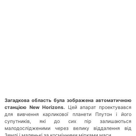
Загадкова область була зображена автоматичною
станцією New Horizons.
Цей апарат проектувався
для вивчення карликової планети Плутон і його
супутників, які до сих пір залишаються
малодослідженими через велику віддалення від
Землі і маленькі за космічними мірками маси.