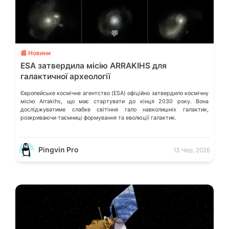
💬
📰 Новини
ESA затвердила місію ARRAKIHS для
галактичної археології
Європейське космічне агентство (ESA) офіційно затвердило космічну
місію Arrakihs, що має стартувати до кінця 2030 року. Вона
досліджуватиме слабке світіння гало навколишніх галактик,
розкриваючи таємниці формування та еволюції галактик.
Pingvin Pro
13 Чер, 2026