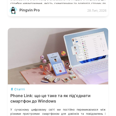
стрибки навантаження, якість схемотехніки та розподіл струму по
окремих лініях. Розберімо, які технічні параметри насправді
Pingvin Pro
28 Лип, 2026
визначають надійність системи живлення та як правильно підібрати
БЖ із гарантованим запасом міцності. Пікові […]
💬
📄 Статті
Phone Link: що це таке та як підʼєднати
смартфон до Windows
У сучасному цифровому світі ми постійно перемикаємося між
різними пристроями: смартфоном для дзвінків та повідомлень і