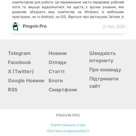
компʼютером для роботи. Це перемикання часто перериває робочий
потік та змушує відволікатися. На щастя, є зручне рішення, яке
дозволяє обʼєднати ваш компʼютер на Windows із мобільним
пристроєм, чи то Android, чи iOS. Йдеться про застосунок Звʼязок зі
смартфоном (Phone Link) від Microsoft, що перетворює ваш ПК на
Pingvin Pro
21 Лип, 2026
своєрідний «міст» до функцій смартфона.
Telegram
Новини
Швидкість
інтернету
Facebook
Огляди
Про команду
X (Twitter)
Статті
Підтримати
Google Новини
Блоги
сайт
RSS
Смартфони
PINGVIN.PRO
Користувацька угода
Політика конфіденційності