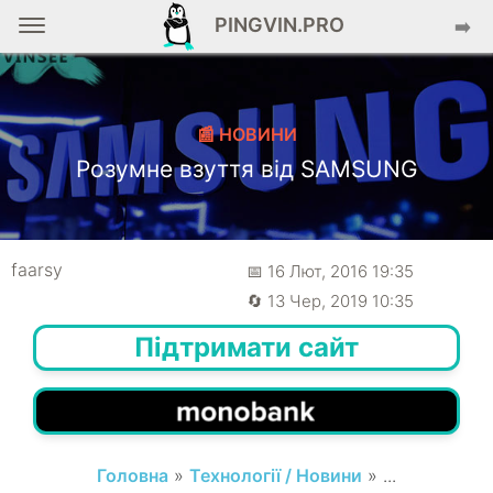
PINGVIN.PRO
➡️
📰 НОВИНИ
Розумне взуття від SAMSUNG
faarsy
📅 16 Лют, 2016 19:35
🔄 13 Чер, 2019 10:35
Підтримати сайт
Головна
»
Технології / Новини
» ...