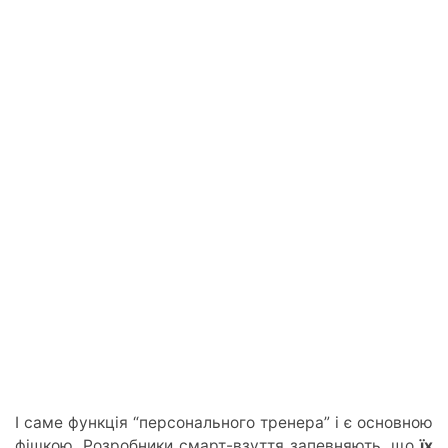
І саме функція “персонального тренера” і є основною
фішкою. Розробники смарт-взуття запевняють, що
їх