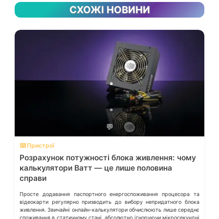
СХОЖІ НОВИНИ
💬
⌨️ Пристрої
Розрахунок потужності блока живлення: чому
калькулятори Ватт — це лише половина
справи
Просте додавання паспортного енергоспоживання процесора та
відеокарти регулярно призводить до вибору непридатного блока
живлення. Звичайні онлайн-калькулятори обчислюють лише середнє
споживання в статичному стані, абсолютно ігноруючи мікросекундні