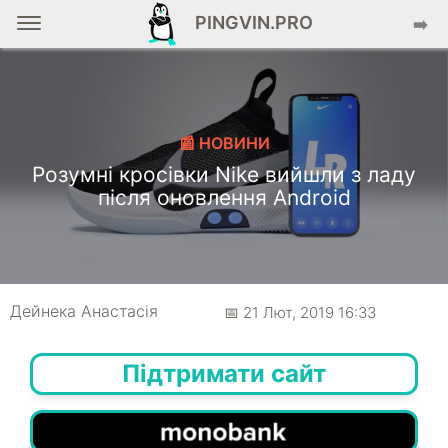
PINGVIN.PRO
➡️
📰 НОВИНИ
Розумні кросівки Nike вийшли з ладу
після оновлення Android
Дейнека Анастасiя
📅 21 Лют, 2019 16:33
Підтримати сайт