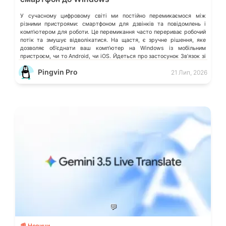
У сучасному цифровому світі ми постійно перемикаємося між
різними пристроями: смартфоном для дзвінків та повідомлень і
компʼютером для роботи. Це перемикання часто перериває робочий
потік та змушує відволікатися. На щастя, є зручне рішення, яке
дозволяє обʼєднати ваш компʼютер на Windows із мобільним
пристроєм, чи то Android, чи iOS. Йдеться про застосунок Звʼязок зі
смартфоном (Phone Link) від Microsoft, що перетворює ваш ПК на
Pingvin Pro
21 Лип, 2026
своєрідний «міст» до функцій смартфона.
💬
📰 Новини