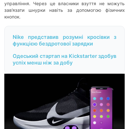
управління. Через це власники взуття не можуть
зав’язати шнурки навіть за допомогою фізичних
кнопок.
Nike представив розумні кросівки з
функцією бездротової зарядки
Одеський стартап на Kickstarter здобув
успіх менш ніж за добу