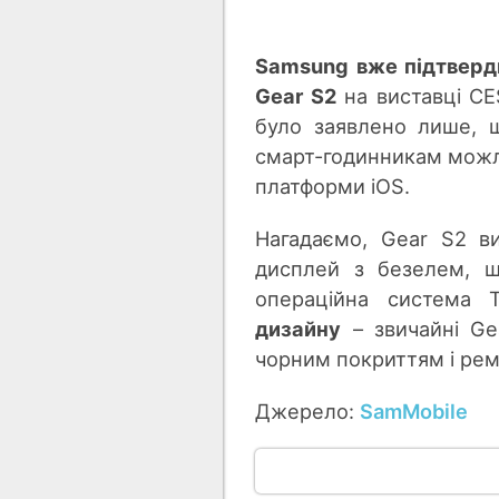
Samsung вже підтверд
Gear S2
на виставці CES
було заявлено лише, щ
смарт-годинникам можли
платформи iOS.
Нагадаємо, Gear S2 в
дисплей з безелем, щ
операційна система 
дизайну
– звичайні Gea
чорним покриттям і рем
Джерело:
SamMobile