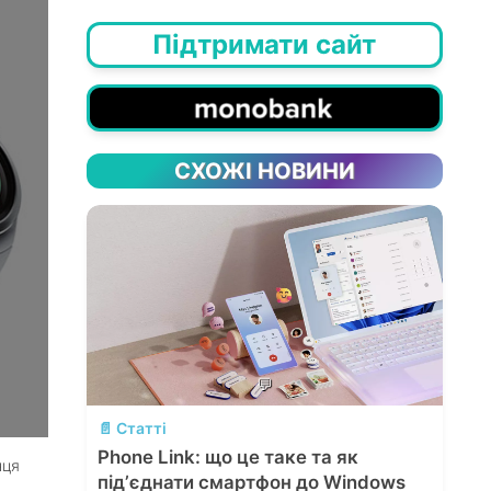
Підтримати сайт
СХОЖІ НОВИНИ
💬
📄 Статті
Phone Link: що це таке та як
нця
підʼєднати смартфон до Windows