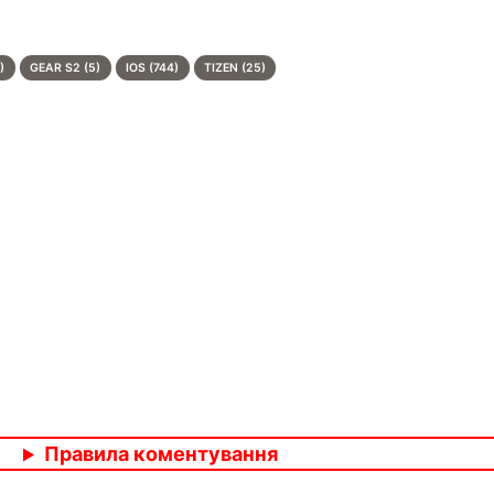
)
GEAR S2 (5)
IOS (744)
TIZEN (25)
Правила коментування