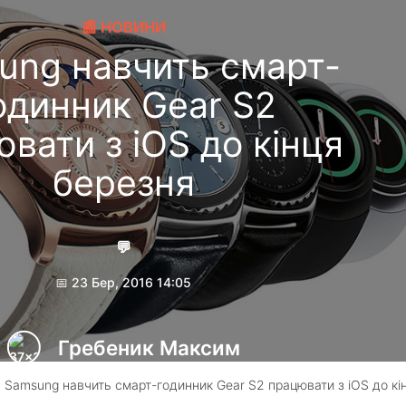
📰 НОВИНИ
ung навчить смарт-
одинник Gear S2
вати з iOS до кінця
березня
💬
📅 23 Бер, 2016 14:05
Гребеник Максим
 Samsung навчить смарт-годинник Gear S2 працювати з iOS до кі