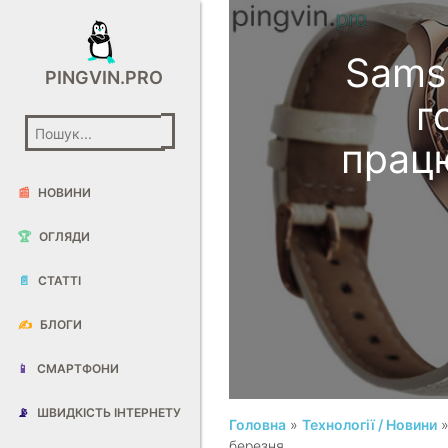
Sams
PINGVIN.PRO
г
працю
📰
НОВИНИ
🏆
ОГЛЯДИ
📄
СТАТТІ
✍️
БЛОГИ
📱
СМАРТФОНИ
📡
ШВИДКІСТЬ ІНТЕРНЕТУ
Головна
»
Технології / Новини
»
березня