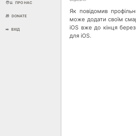
🧑‍💻
ПРО НАС
Як повідомив профільн
🎁
DONATE
може додати своїм сма
iOS вже до кінця бере
➡️
ВХІД
для iOS.