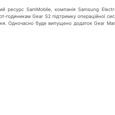
ий ресурс SamMobile, компанія Samsung Electr
рт-годиникам Gear S2 підтримку операційної си
зня. Одночасно буде випущено додаток Gear Ma