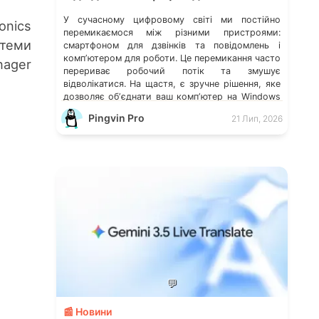
У сучасному цифровому світі ми постійно
onics
перемикаємося між різними пристроями:
стеми
смартфоном для дзвінків та повідомлень і
компʼютером для роботи. Це перемикання часто
nager
перериває робочий потік та змушує
відволікатися. На щастя, є зручне рішення, яке
дозволяє обʼєднати ваш компʼютер на Windows
із мобільним пристроєм, чи то Android, чи iOS.
Pingvin Pro
21 Лип, 2026
Йдеться про застосунок Звʼязок зі смартфоном
(Phone Link) від Microsoft, що перетворює ваш
ПК на своєрідний «міст» до функцій смартфона.
💬
📰 Новини