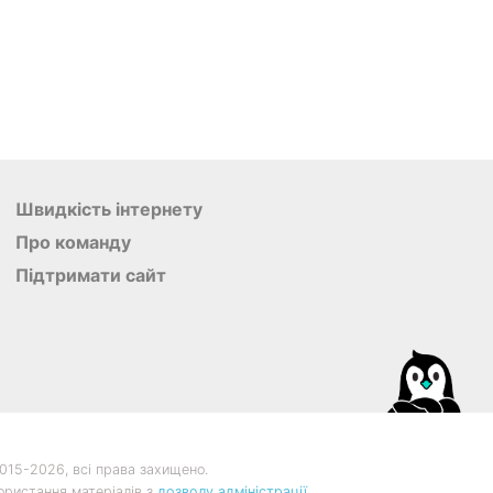
Швидкість інтернету
Про команду
Підтримати сайт
015-
2026, всі права захищено.
ористання матеріалів з
дозволу адміністрації