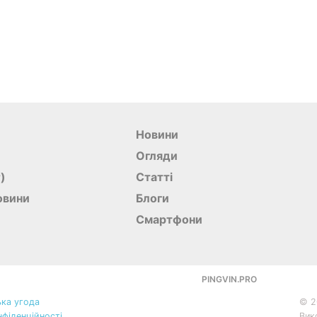
Новини
Огляди
r)
Статті
овини
Блоги
Смартфони
PINGVIN.PRO
ка угода
©
2
нфіденційності
Вик