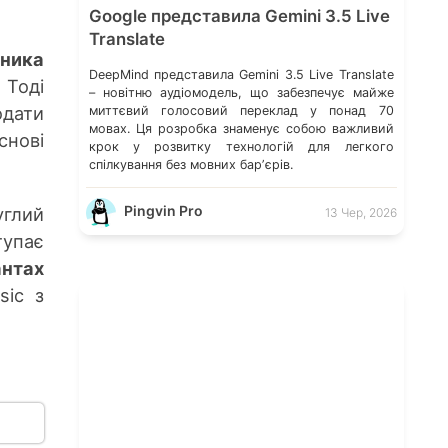
Google представила Gemini 3.5 Live
Translate
нника
DeepMind представила Gemini 3.5 Live Translate
 Тоді
– новітню аудіомодель, що забезпечує майже
одати
миттєвий голосовий переклад у понад 70
мовах. Ця розробка знаменує собою важливий
снові
крок у розвитку технологій для легкого
спілкування без мовних барʼєрів.
Pingvin Pro
углий
13 Чер, 2026
тупає
нтах
sic з