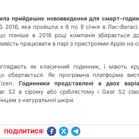
ила прийдешнє нововведення для смарт-годи
 2016, яка пройшла з 6 по 9 січня в Лас-Вегасі.
о пізніше в 2016 році компанія збирається д
вість працювати в парі з пристроями Apple на о
иглядають як класичний годинник, і мають кр
о обертається. Як програмна платформа вис
Tizen.
Годинники представлені в двох варіа
r S2 в сірому або сріблястому і Gear S2 clas
інцем з натуральної шкіри.
ПОДІЛИТИСЯ: