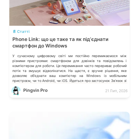
💬
📄 Статті
Phone Link: що це таке та як підʼєднати
смартфон до Windows
У сучасному цифровому світі ми постійно перемикаємося між
різними пристроями: смартфоном для дзвінків та повідомлень і
компʼютером для роботи. Це перемикання часто перериває робочий
потік та змушує відволікатися. На щастя, є зручне рішення, яке
дозволяє обʼєднати ваш компʼютер на Windows із мобільним
пристроєм, чи то Android, чи iOS. Йдеться про застосунок Звʼязок зі
смартфоном (Phone Link) від Microsoft, що перетворює ваш ПК на
Pingvin Pro
21 Лип, 2026
своєрідний «міст» до функцій смартфона.