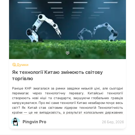
💬
🤔 Думки
Як технології Китаю змінюють світову
торгівлю
Раніше КНР змагалася за ринки завдяки низькій ціні, але сьогодні
перемагає через технологічну перевагу. Китайські технології
створюють нові ніші та стандарти, змушуючи глобальних гравців
напружуватися. Про які саме технології Китаю незабаром почує весь
світ? Як Китай став світовим лідером технологій Технологічність
країни — це не випадковість, а результат колосальних державних
інвестицій, жорсткого протекціонізму та здатності […]
Pingvin Pro
26 Бер, 2026