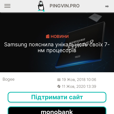
PINGVIN.PRO
➡️
📰 НОВИНИ
Samsung пояснила унікальність своїх 7-
нм процесорів
Bogee
📅 19 Жов, 2018 10:06
🔄 11 Жов, 2020 13:39
Підтримати сайт