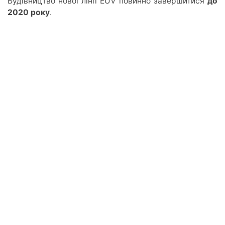
Будівництво нової лінії EUV повинно завершитися
до
2020 року
.