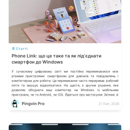
💬
📄 Статті
Phone Link: що це таке та як підʼєднати
смартфон до Windows
У сучасному цифровому світі ми постійно перемикаємося між
різними пристроями: смартфоном для дзвінків та повідомлень і
компʼютером для роботи. Це перемикання часто перериває робочий
потік та змушує відволікатися. На щастя, є зручне рішення, яке
дозволяє обʼєднати ваш компʼютер на Windows із мобільним
пристроєм, чи то Android, чи iOS. Йдеться про застосунок Звʼязок зі
смартфоном (Phone Link) від Microsoft, що перетворює ваш ПК на
Pingvin Pro
21 Лип, 2026
своєрідний «міст» до функцій смартфона.