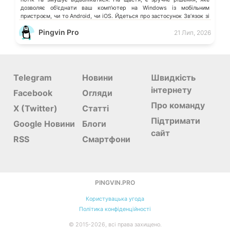
дозволяє обʼєднати ваш компʼютер на Windows із мобільним
пристроєм, чи то Android, чи iOS. Йдеться про застосунок Звʼязок зі
смартфоном (Phone Link) від Microsoft, що перетворює ваш ПК на
Pingvin Pro
21 Лип, 2026
своєрідний «міст» до функцій смартфона.
Telegram
Новини
Швидкість
інтернету
Facebook
Огляди
Про команду
X (Twitter)
Статті
Підтримати
Google Новини
Блоги
сайт
RSS
Смартфони
PINGVIN.PRO
Користувацька угода
Політика конфіденційності
©
2015-
2026, всі права захищено.