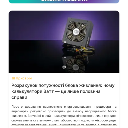
💬
⌨️ Пристрої
Розрахунок потужності блока живлення: чому
калькулятори Ватт — це лише половина
справи
Просте додавання паспортного енергоспоживання процесора та
відеокарти регулярно призводить до вибору непридатного блока
живлення. Звичайні онлайн-калькулятори обчислюють лише середнє
споживання в статичному стані, абсолютно ігноруючи мікросекундні
стрибки навантаження, якість схемотехніки та розподіл струму по