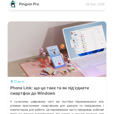
окремих лініях. Розберімо, які технічні параметри насправді
Pingvin Pro
28 Лип, 2026
визначають надійність системи живлення та як правильно підібрати
БЖ із гарантованим запасом міцності. Пікові […]
💬
📄 Статті
Phone Link: що це таке та як підʼєднати
смартфон до Windows
У сучасному цифровому світі ми постійно перемикаємося між
різними пристроями: смартфоном для дзвінків та повідомлень і
компʼютером для роботи. Це перемикання часто перериває робочий
потік та змушує відволікатися. На щастя, є зручне рішення, яке