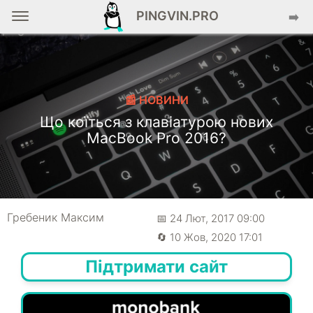
PINGVIN.PRO
➡️
📰 НОВИНИ
Що коїться з клавіатурою нових
MacBook Pro 2016?
Гребеник Максим
📅 24 Лют, 2017 09:00
🔄 10 Жов, 2020 17:01
Підтримати сайт