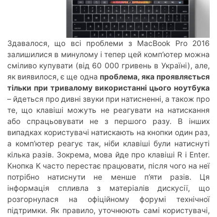
Здавалося, що всі проблеми з MacBook Pro 2016
залишилися в минулому і тепер цей комп’ютер можна
сміливо купувати (від 60 000 гривень в Україні), але,
як виявилося, є ще одна
проблема, яка
проявляється
тільки при тривалому використанні цього ноутбука
– йдеться про дивні звуки при натисненні, а також про
те, що клавіші можуть не реагувати на натискання
або спрацьовувати не з першого разу. В інших
випадках користувачі натискають на кнопки один раз,
а комп’ютер реагує так, ніби клавіші були натиснуті
кілька разів. Зокрема, мова йде про клавіші R і Enter.
Кнопка K часто перестає працювати, після чого на неї
потрібно натиснути не менше п’яти разів. Ця
інформація спливла з матеріалів дискусії, що
розгорнулася на офіційному форумі технічної
підтримки. Як правило, уточнюють самі користувачі,