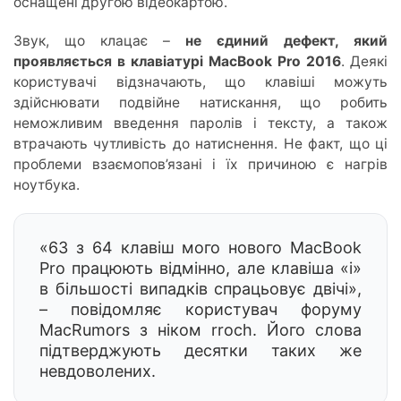
оснащені другою відеокартою.
Звук, що клацає –
не єдиний дефект, який
проявляється в клавіатурі MacBook Pro 2016
. Деякі
користувачі відзначають, що клавіші можуть
здійснювати подвійне натискання, що робить
неможливим введення паролів і тексту, а також
втрачають чутливість до натиснення. Не факт, що ці
проблеми взаємопов’язані і їх причиною є нагрів
ноутбука.
«63 з 64 клавіш мого нового MacBook
Pro працюють відмінно, але клавіша «i»
в більшості випадків спрацьовує двічі»,
– повідомляє користувач форуму
MacRumors з ніком rroch. Його слова
підтверджують десятки таких же
невдоволених.