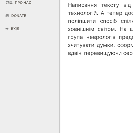
🧑‍💻
ПРО НАС
Написання тексту від
технологій. А тепер д
🎁
DONATE
поліпшити спосіб спі
зовнішнім світом. На 
➡️
ВХІД
група неврологів пре
зчитувати думки, сформ
вдвічі перевищуючи сер