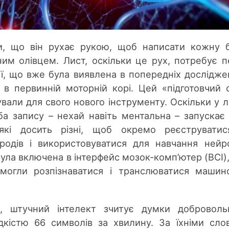
и, що він рухає рукою, щоб написати кожну 
вним олівцем. Лист, оскільки це рух, потребує п
ї, що вже була виявлена ​​в попередніх дослідже
 в первинній моторній корі. Цей «підготовчий 
вали для свого нового інструменту. Оскільки у л
роба запису – нехай навіть ментальна – запускає
 які досить різні, щоб окремо реєструвати
родів і використовуватися для навчання нейр
ула включена в інтерфейс мозок-комп’ютер (BCI)
могли розпізнаватися і транслюватися маши
, штучний інтелект зчитує думки доброволь
дкістю 66 символів за хвилину. За їхніми сло