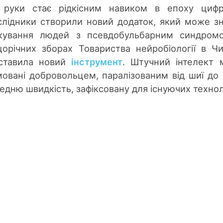
 руки стає рідкісним навиком в епоху цифр
ослідники створили новий додаток, який може з
лкування людей з псевдобульбарним синдром
щорічних зборах Товариства нейробіології в Чи
дставила новий
інструмент
. Штучний інтелект
овані добровольцем, паралізованим від шиї до 
едню швидкість, зафіксовану для існуючих технол