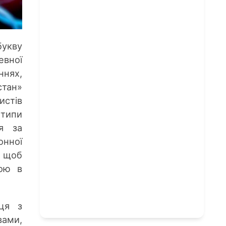
букву
евної
ннях,
стан»
истів
 типи
ся за
онної
, щоб
ною в
ця з
вами,