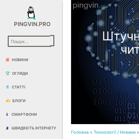
PINGVIN.PRO
Штучн
чи
📰
НОВИНИ
🏆
ОГЛЯДИ
📄
СТАТТІ
✍️
БЛОГИ
📱
СМАРТФОНИ
📡
ШВИДКІСТЬ ІНТЕРНЕТУ
Головна
»
Технології / Новини
»