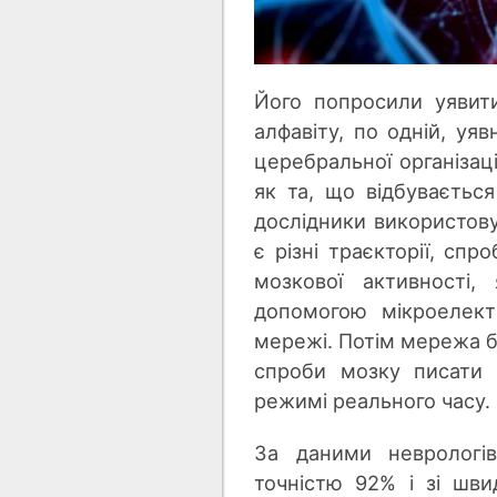
Його попросили уявит
алфавіту, по одній, уя
церебральної організаці
як та, що відбувається
дослідники використову
є різні траєкторії, сп
мозкової активності,
допомогою мікроелект
мережі. Потім мережа б
спроби мозку писати 
режимі реального часу.
За даними неврологів
точністю 92% і зі шви