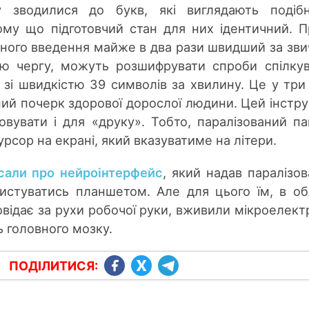
 зводилися до букв, які виглядають подібн
ому що підготовчий стан для них ідентичний. П
ного введення майже в два рази швидший за зви
вою чергу, можуть розшифрувати спроби спілку
в зі швидкістю 39 символів за хвилину. Це у три
ний почерк здорової дорослої людини. Цей інстр
вувати і для «друку». Тобто, паралізований па
рсор на екрані, який вказуватиме на літери.
сали про нейроінтерфейс
, який надав паралізо
стуватись планшетом. Але для цього їм, в об
овідає за рухи робочої руки, вживили мікроелект
ь головного мозку.
ПОДІЛИТИСЯ: