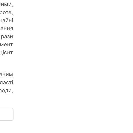
ими,
роте,
чайні
вання
 рази
умент
цієнт
ваним
ласті
роди,