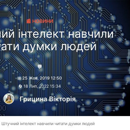
📰 НОВИНИ
ий інтелект навчили
тати думки людей
💬
📅 25 Жов, 2019 12:50
🔄 18 Лип, 2022 15:34
Грицина Вікторія
 Штучний інтелект навчили читати думки людей