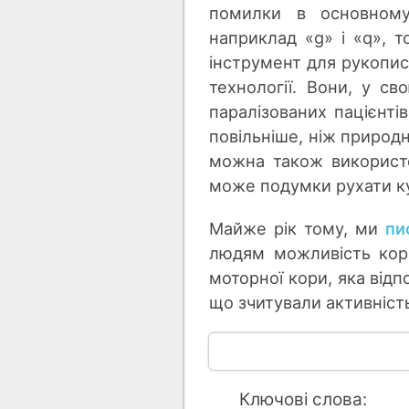
помилки в основному
наприклад «g» і «q», т
інструмент для рукопис
технології. Вони, у с
паралізованих пацієнті
повільніше, ніж природ
можна також використо
може подумки рухати ку
Майже рік тому, ми
пи
людям можливість кори
моторної кори, яка відп
що зчитували активніст
Ключові слова: