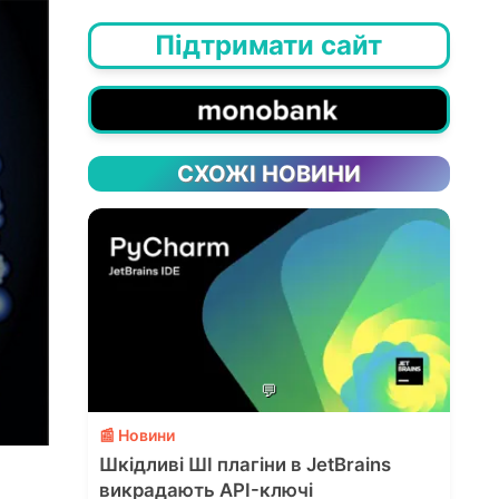
Підтримати сайт
СХОЖІ НОВИНИ
💬
📰 Новини
Шкідливі ШІ плагіни в JetBrains
викрадають API-ключі