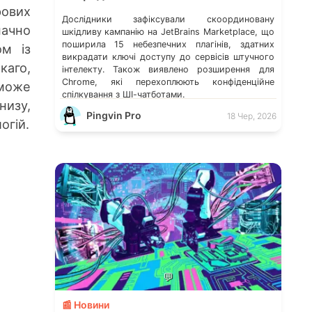
ових
Дослідники зафіксували скоординовану
начно
шкідливу кампанію на JetBrains Marketplace, що
поширила 15 небезпечних плагінів, здатних
ом із
викрадати ключі доступу до сервісів штучного
каго,
інтелекту. Також виявлено розширення для
Chrome, які перехоплюють конфіденційне
 може
спілкування з ШІ-чатботами.
низу,
Pingvin Pro
18 Чер, 2026
огій.
💬
📰 Новини