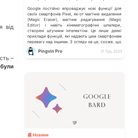
Google постійно впроваджує нові функції для
своїх смартфонів Pixel, як-от магічне видалення
(Magic Eraser), магічне редагування (Magic
Editor) і навіть кінематографічні шпалери,
я від
створені штучним інтелектом. Це лише деякі
приклади функцій, які надають цим смартфонам
перевагу над іншими. З огляду на це, схоже, що
Google планує перетворити смартфони Pixel або
Pingvin Pro
17 Тра, 2023
навіть усі Android-смартфони на
сть –
відеореєстратор. 9to5Google […]
були
💬
📰 Новини