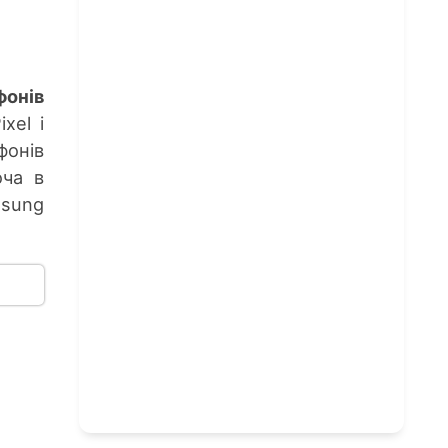
фонів
xel і
фонів
оча в
sung