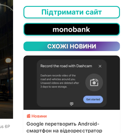
Підтримати сайт
СХОЖІ НОВИНИ
💬
📰 Новини
Google перетворить Android-
us 6P
смартфон на відеореєстратор