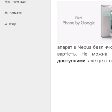
🧑‍💻
ПРО НАС
🎁
DONATE
➡️
ВХІД
апаратів Nexus безліччю
вартість. Не можна
доступними
, але це ст