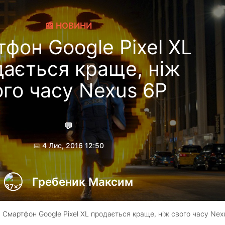
📰 НОВИНИ
фон Google Pixel XL
ається краще, ніж
ого часу Nexus 6P
💬
📅 4 Лис, 2016 12:50
Гребеник Максим
 Смартфон Google Pixel XL продається краще, ніж свого часу Nex