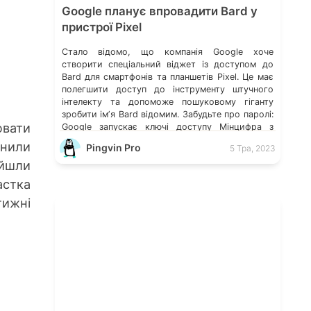
Google планує впровадити Bard у
пристрої Pixel
Стало відомо, що компанія Google хоче
створити спеціальний віджет із доступом до
Bard для смартфонів та планшетів Pixel. Це має
полегшити доступ до інструменту штучного
інтелекту та допоможе пошуковому гіганту
зробити імʼя Bard відомим. Забудьте про паролі:
ювати
Google запускає ключі доступу Мінцифра з
Google запускають безоплатний курс про
інили
Pingvin Pro
5 Тра, 2023
штучний інтелект «Основи АІ» В Google Photos
ийшли
[…]
астка
тижні