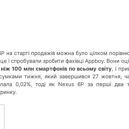
P на старті продажів можна було цілком порівн
 це і спробували зробити фахівці Appboy. Вони оц
 ніж 100 млн смартфонів по всьому світу
, і пр
дсумками тижня, який завершився 27 жовтня, ч
клала 0,02%, тоді як Nexus 6P за перші два 
 ринку.