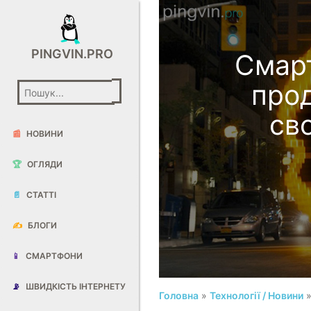
PINGVIN.PRO
Смарт
прод
св
📰
НОВИНИ
🏆
ОГЛЯДИ
📄
СТАТТІ
✍️
БЛОГИ
📱
СМАРТФОНИ
📡
ШВИДКІСТЬ ІНТЕРНЕТУ
Головна
»
Технології / Новини
»